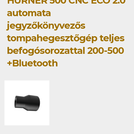
HÜRNER 500 CNC ECO 2.0
automata
jegyzőkönyvezős
tompahegesztőgép teljes
befogósorozattal 200-500
+Bluetooth