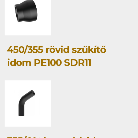
450/355 rövid szűkítő
idom PE100 SDR11