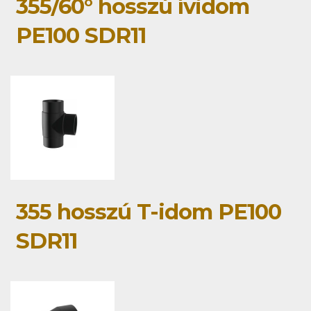
355/60° hosszú ívidom
PE100 SDR11
355 hosszú T-idom PE100
SDR11