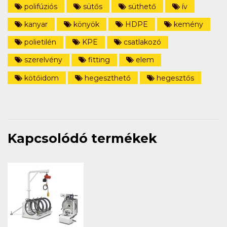
polifúziós
sütős
süthető
ív
kanyar
könyök
HDPE
kemény
polietilén
KPE
csatlakozó
szerelvény
fitting
elem
kötőidom
hegeszthető
hegesztős
Kapcsolódó termékek