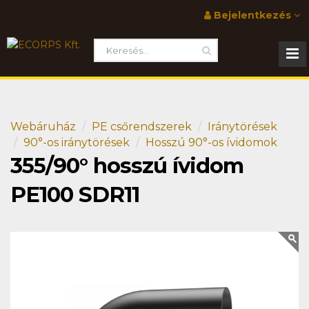
Bejelentkezés
Webáruház
PE csőrendszerek
Iránytörések
90°-os iránytörések
Hosszú 90°-os ívidomok
355/90° hosszú ívidom
PE100 SDR11