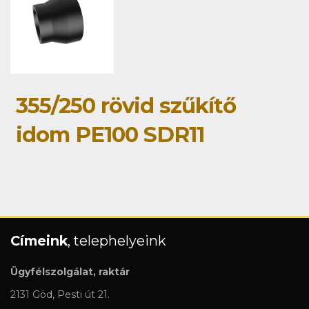
355/250 rövid szűkítő
idom PE100 SDR11
Címeink
, telephelyeink
Ügyfélszolgálat, raktár
2131 Göd, Pesti út 21.