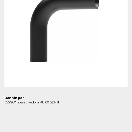
Bänninger
355/90° hosszú ívidom PE100 SDR11