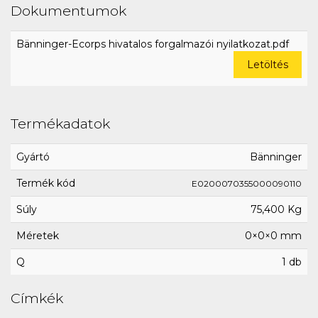
Dokumentumok
Bänninger-Ecorps hivatalos forgalmazói nyilatkozat.pdf
Letöltés
Termékadatok
Gyártó
Bänninger
Termék kód
E0200070355000090110
Súly
75,400 Kg
Méretek
0×0×0 mm
Q
1 db
Címkék