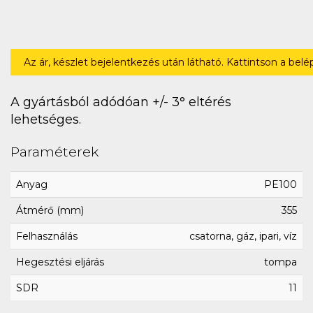
Az ár, készlet bejelentkezés után látható. Kattintson a bel
A gyártásból adódóan +/- 3° eltérés
lehetséges.
Paraméterek
Anyag
PE100
Átmérő (mm)
355
Felhasználás
csatorna, gáz, ipari, víz
Hegesztési eljárás
tompa
SDR
11