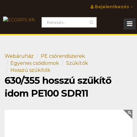
Bejelentkezés
Webáruház
PE csőrendszerek
Egyenes csőidomok
Szűkítők
Hosszú szűkítők
630/355 hosszú szűkítő
idom PE100 SDR11