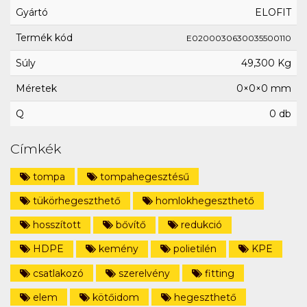
Gyártó
ELOFIT
Termék kód
E0200030630035500110
Súly
49,300 Kg
Méretek
0×0×0 mm
Q
0 db
Címkék
tompa
tompahegesztésű
tükörhegeszthető
homlokhegeszthető
hosszított
bővítő
redukció
HDPE
kemény
polietilén
KPE
csatlakozó
szerelvény
fitting
elem
kötőidom
hegeszthető