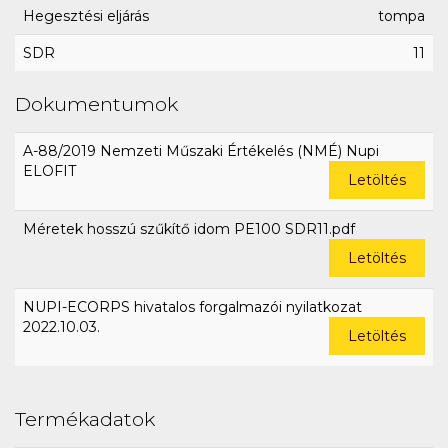
Hegesztési eljárás
tompa
SDR
11
Dokumentumok
A-88/2019 Nemzeti Műszaki Értékelés (NMÉ) Nupi
ELOFIT
Letöltés
Méretek hosszú szűkítő idom PE100 SDR11.pdf
Letöltés
NUPI-ECORPS hivatalos forgalmazói nyilatkozat
2022.10.03.
Letöltés
Termékadatok