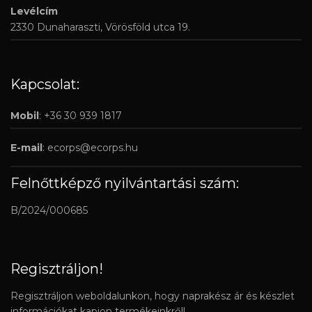
Levélcím
2330 Dunaharaszti, Vörösföld utca 19.
Kapcsolat:
Mobil
: +36 30 939 1817
E-mail
:
ecorps@ecorps.hu
Felnőttképző nyilvántartási szám:
B/2024/000685
Regisztráljon!
Regisztráljon weboldalunkon, hogy naprakész ár és készlet
információkat kapjon termékeinkről!