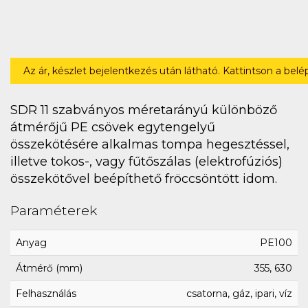
Az ár, készlet bejelentkezés után látható. Kattintson a bel
SDR 11 szabványos méretarányú különböző
átmérőjű PE csövek egytengelyű
összekötésére alkalmas tompa hegesztéssel,
illetve tokos-, vagy fűtőszálas (elektrofúziós)
összekötővel beépíthető fröccsöntött idom.
Paraméterek
Anyag
PE100
Átmérő (mm)
355, 630
Felhasználás
csatorna, gáz, ipari, víz