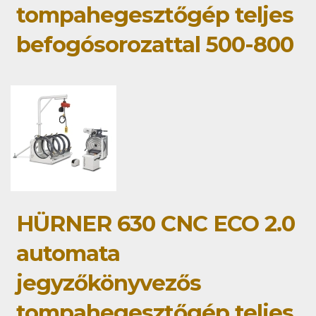
tompahegesztőgép teljes
befogósorozattal 500-800
HÜRNER 630 CNC ECO 2.0
automata
jegyzőkönyvezős
tompahegesztőgép teljes