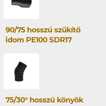
90/75 hosszú szűkítő
idom PE100 SDR17
75/30° hosszú könyök