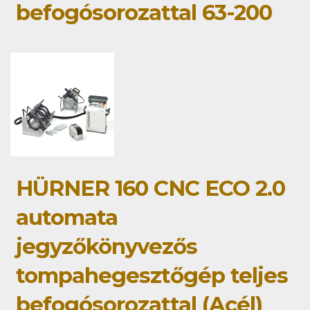
befogósorozattal 63-200
HÜRNER 160 CNC ECO 2.0
automata
jegyzőkönyvezős
tompahegesztőgép teljes
befogósorozattal (Acél)