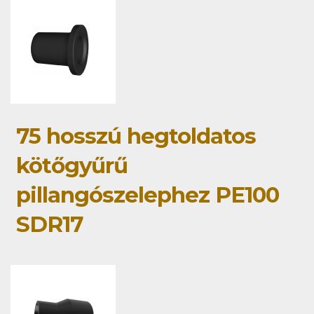
75 hosszú hegtoldatos
kötőgyűrű
pillangószelephez PE100
SDR17