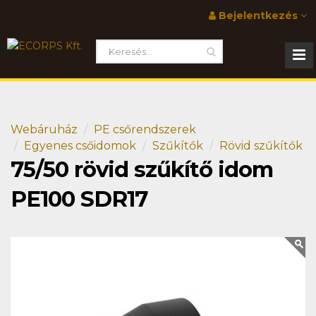
Bejelentkezés
Webáruház
PE csőrendszerek
Egyenes csőidomok
Szűkítők
Rövid szűkítők
75/50 rövid szűkítő idom
PE100 SDR17