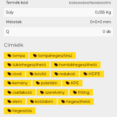
Termék kód
E0300030075005000170
Súly
0,055 Kg
Méretek
0×0×0 mm
Q
0 db
Címkék
tompa
tompahegesztésű
tükörhegeszthető
homlokhegeszthető
rövid
bővítő
redukció
HDPE
kemény
polietilén
KPE
csatlakozó
szerelvény
fitting
elem
kötőidom
hegeszthető
hegesztős