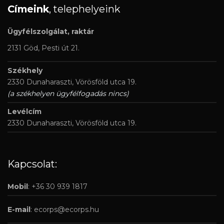
Címeink
, telephelyeink
Ügyfélszolgálat, raktár
2131 Göd, Pesti út 21.
Székhely
2330 Dunaharaszti, Vörösföld utca 19.
(a székhelyen ügyfélfogadás nincs)
Levélcím
2330 Dunaharaszti, Vörösföld utca 19.
Kapcsolat:
Mobil
: +36 30 939 1817
E-mail
:
ecorps@ecorps.hu