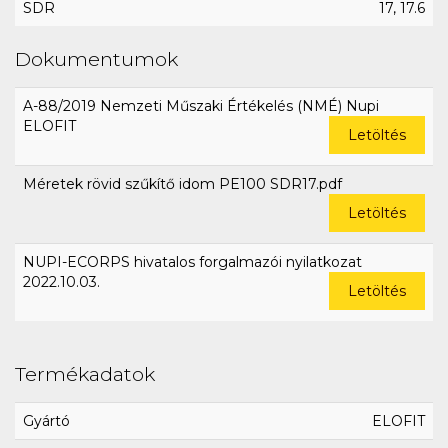
SDR
17, 17.6
Dokumentumok
A-88/2019 Nemzeti Műszaki Értékelés (NMÉ) Nupi
ELOFIT
Letöltés
Méretek rövid szűkítő idom PE100 SDR17.pdf
Letöltés
NUPI-ECORPS hivatalos forgalmazói nyilatkozat
2022.10.03.
Letöltés
Termékadatok
Gyártó
ELOFIT