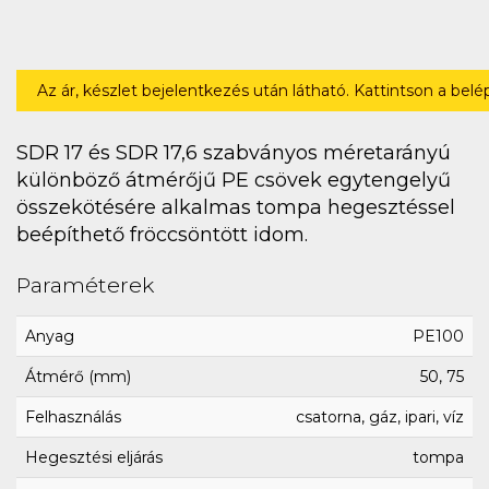
Az ár, készlet bejelentkezés után látható. Kattintson a bel
SDR 17 és SDR 17,6 szabványos méretarányú
különböző átmérőjű PE csövek egytengelyű
összekötésére alkalmas tompa hegesztéssel
beépíthető fröccsöntött idom.
Paraméterek
Anyag
PE100
Átmérő (mm)
50, 75
Felhasználás
csatorna, gáz, ipari, víz
Hegesztési eljárás
tompa