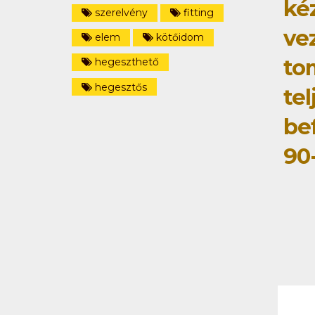
ké
szerelvény
fitting
ve
elem
kötőidom
to
hegeszthető
hegesztős
tel
be
90