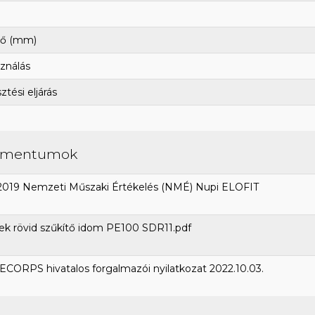
ő (mm)
ználás
tési eljárás
umentumok
2019 Nemzeti Műszaki Értékelés (NMÉ) Nupi ELOFIT
k rövid szűkítő idom PE100 SDR11.pdf
CORPS hivatalos forgalmazói nyilatkozat 2022.10.03.