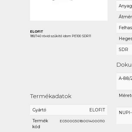
Anyag
Átmér
Felhas
ELOFIT
180/140 rövid szűkítő idom PE100 SDR11
Hegesz
SDR
Dok
A-88/
Termékadatok
Mérete
Gyártó
ELOFIT
NUPI-E
Termék
E0300030180014000110
kód