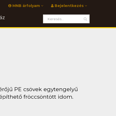
MNB árfolyam
Bejelentkezés
áz
érőjű PE csövek egytengelyű
píthető fröccsöntött idom.