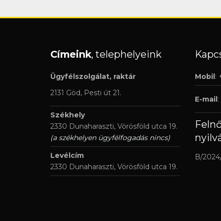
Címeink
, telephelyeink
Kapcs
Ügyfélszolgálat, raktár
Mobil
:
2131 Göd, Pesti út 21.
E-mail
:
Székhely
Feln
2330 Dunaharaszti, Vörösföld utca 19.
nyilv
(a székhelyen ügyfélfogadás nincs)
Levélcím
B/2024
2330 Dunaharaszti, Vörösföld utca 19.