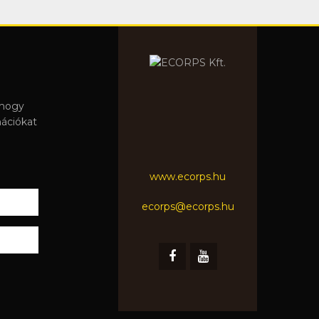
 hogy
mációkat
www.ecorps.hu
ecorps@ecorps.hu