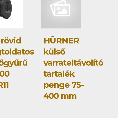
 rövid
HÜRNER
toldatos
külső
őgyűrű
varrateltávolító
00
tartalék
11
penge 75-
400 mm