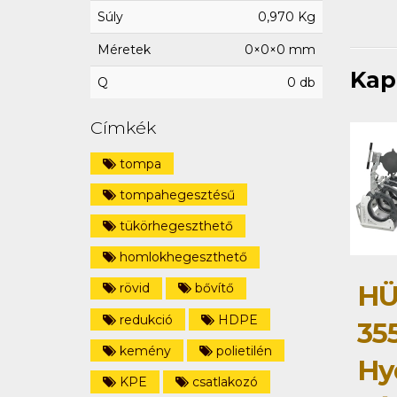
Súly
0,970 Kg
Méretek
0×0×0 mm
Kap
Q
0 db
Címkék
tompa
tompahegesztésű
tükörhegeszthető
homlokhegeszthető
HÜ
rövid
bővítő
redukció
HDPE
35
kemény
polietilén
Hy
KPE
csatlakozó