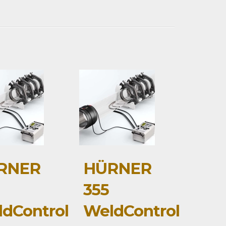
RNER
HÜRNER
0
355
dControl
WeldControl