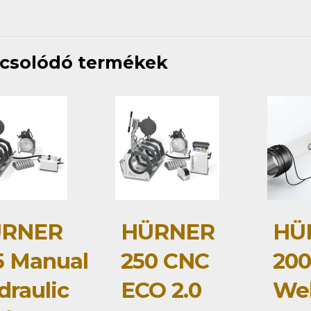
csolódó termékek
RNER
HÜRNER
HÜ
5 Manual
250 CNC
20
draulic
ECO 2.0
Wel