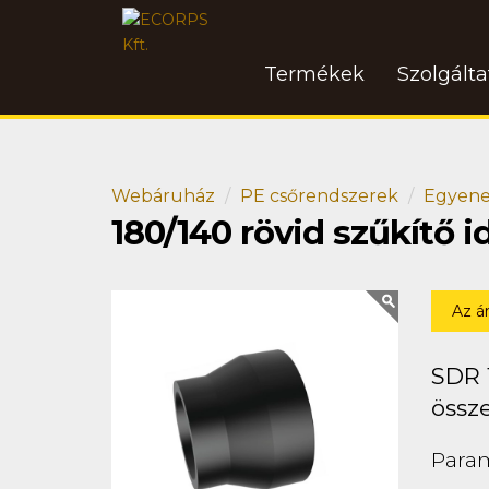
Termékek
Szolgált
Webáruház
PE csőrendszerek
Egyene
180/140 rövid szűkítő 
Az á
SDR 
össz
Para