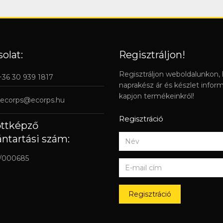
olat:
Regisztráljon!
Regisztráljon weboldalunkon,
 +36 30 939 1817
naprakész ár és készlet infor
kapjon termékeinkről!
ecorps@ecorps.hu
Regisztráció
őttképző
ántartási szám:
/000685
Regisztráció