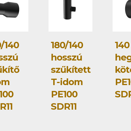
0/140
180/140
140
sszú
hosszú
heg
űkítő
szűkített
köt
om
T-idom
PE1
100
PE100
SDR
R11
SDR11