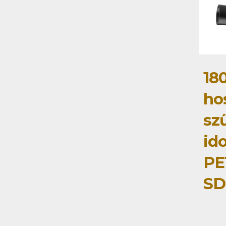
18
ho
sz
id
PE
SD