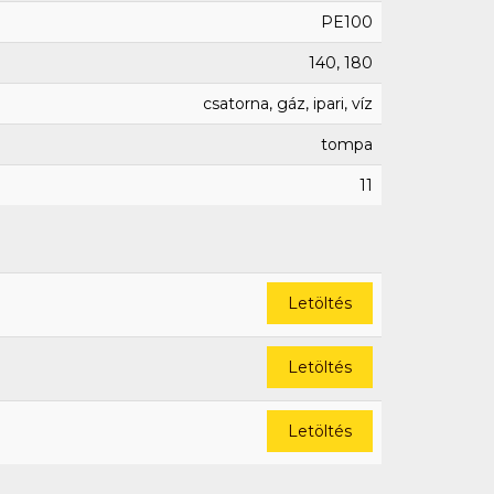
PE100
140, 180
csatorna, gáz, ipari, víz
tompa
11
Letöltés
Letöltés
Letöltés