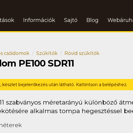
atások
Információk
Sajtó
Blog
Webáruh
s csőidomok
Szűkítők
Rövid szűkítők
idom PE100 SDR11
r, készlet bejelentkezés után látható. Kattintson a belépéshez.
11 szabványos méretarányú különböző átm
ekötésére alkalmas tompa hegesztéssel beé
méterek