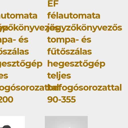
EF
automata
félautomata
ép
yzőkönyvezős
jegyzőkönyvezős
pa- és
tompa- és
őszálas
fűtőszálas
gesztőgép
hegesztőgép
jes
teljes
ogósorozattal
befogósorozattal
200
90-355