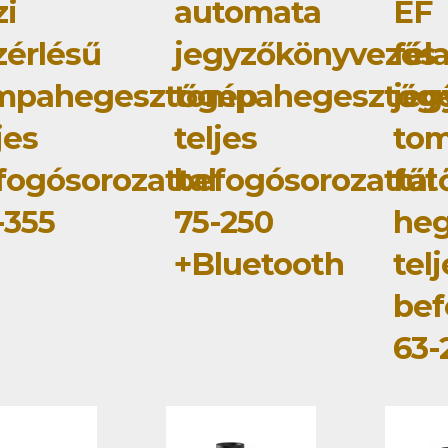
zi
automata
EF
zérlésű
jegyzőkönyvezős
fél
mpahegesztőgép
tompahegesztőg
jeg
jes
teljes
tom
fogósorozattal
befogósorozattal
fűt
-355
75-250
he
+Bluetooth
tel
bef
63-