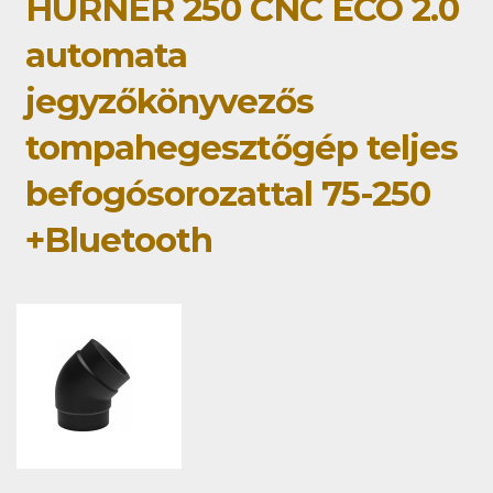
HÜRNER 250 CNC ECO 2.0
automata
jegyzőkönyvezős
tompahegesztőgép teljes
befogósorozattal 75-250
+Bluetooth