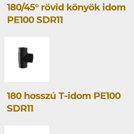
180/45° rövid könyök idom
PE100 SDR11
180 hosszú T-idom PE100
SDR11