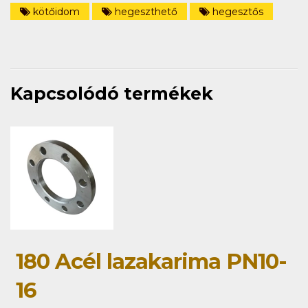
kötőidom
hegeszthető
hegesztős
Kapcsolódó termékek
180 Acél lazakarima PN10-
16