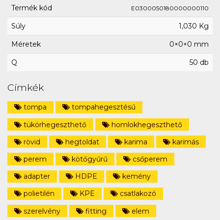
Termék kód
E0300050180000000110
Súly
1,030 Kg
Méretek
0×0×0 mm
Q
50 db
Címkék
tompa
tompahegesztésű
tükörhegeszthető
homlokhegeszthető
rövid
hegtoldat
karima
karimás
perem
kötőgyűrű
csőperem
adapter
HDPE
kemény
polietilén
KPE
csatlakozó
szerelvény
fitting
elem