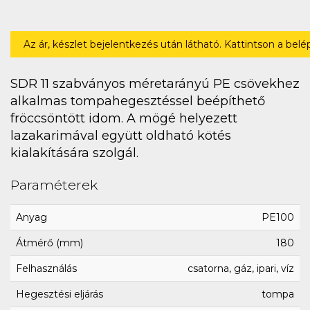
Az ár, készlet bejelentkezés után látható. Kattintson a bel
SDR 11 szabványos méretarányú PE csövekhez
alkalmas tompahegesztéssel beépíthető
fröccsöntött idom. A mögé helyezett
lazakarimával együtt oldható kötés
kialakítására szolgál.
Paraméterek
Anyag
PE100
Átmérő (mm)
180
Felhasználás
csatorna, gáz, ipari, víz
Hegesztési eljárás
tompa