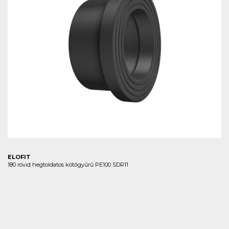
ELOFIT
180 rövid hegtoldatos kötőgyűrű PE100 SDR11