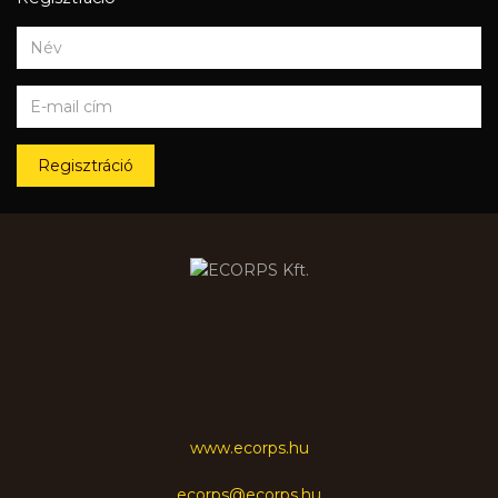
Regisztráció
www.ecorps.hu
ecorps@ecorps.hu