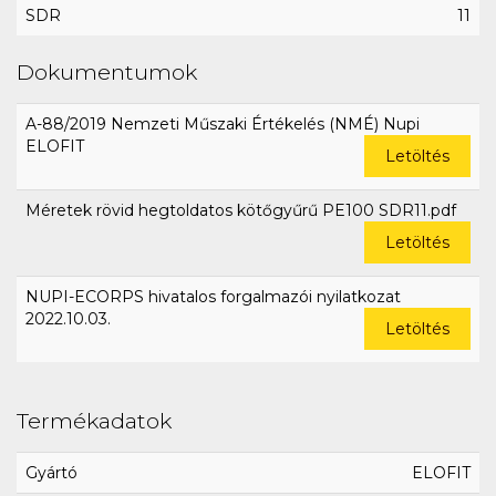
SDR
11
Dokumentumok
A-88/2019 Nemzeti Műszaki Értékelés (NMÉ) Nupi
ELOFIT
Letöltés
Méretek rövid hegtoldatos kötőgyűrű PE100 SDR11.pdf
Letöltés
NUPI-ECORPS hivatalos forgalmazói nyilatkozat
2022.10.03.
Letöltés
Termékadatok
Gyártó
ELOFIT