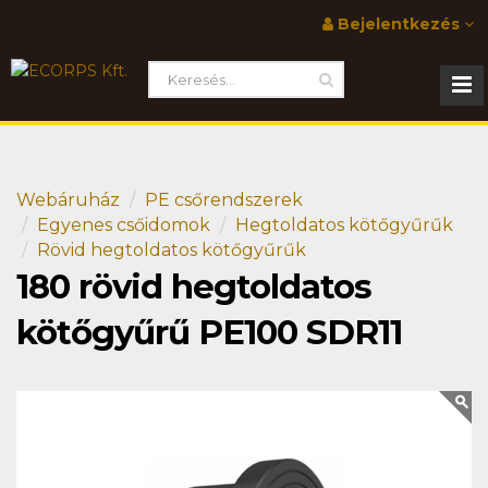
Bejelentkezés
Webáruház
PE csőrendszerek
Egyenes csőidomok
Hegtoldatos kötőgyűrűk
Rövid hegtoldatos kötőgyűrűk
180 rövid hegtoldatos
kötőgyűrű PE100 SDR11