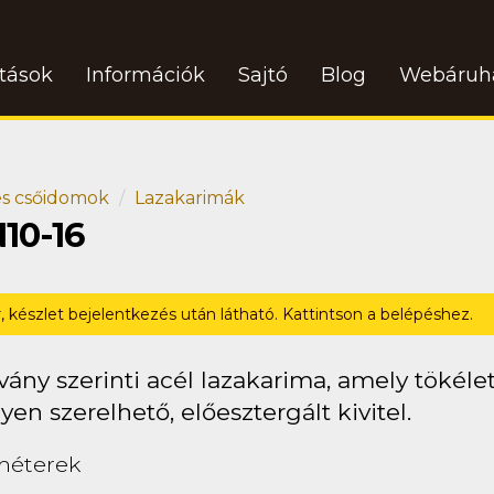
atások
Információk
Sajtó
Blog
Webáruh
s csőidomok
Lazakarimák
10-16
r, készlet bejelentkezés után látható. Kattintson a belépéshez.
ány szerinti acél lazakarima, amely tökéle
en szerelhető, előesztergált kivitel.
méterek