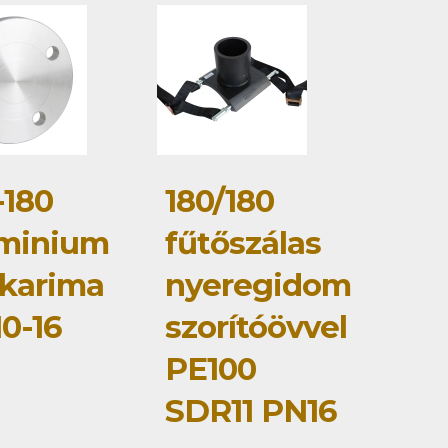
-180
180/180
minium
fűtőszálas
karima
nyeregidom
0-16
szorítóövvel
PE100
SDR11 PN16