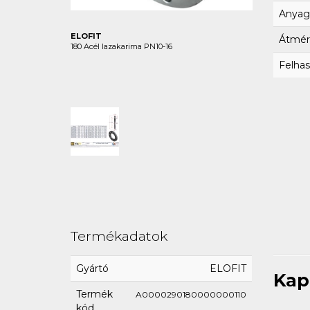
Anyag
ELOFIT
Átmér
180 Acél lazakarima PN10-16
Felhas
Termékadatok
Gyártó
ELOFIT
Kap
Termék
A0000290180000000110
kód