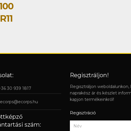
100
R11
olat:
Regisztráljon!
Regisztráljon weboldalunkon,
 +36 30 939 1817
naprakész ár és készlet infor
kapjon termékeinkről!
ecorps@ecorps.hu
Regisztráció
őttképző
ántartási szám: