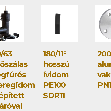
0/63
180/11°
200
tőszálas
hosszú
alu
gfúrós
ívidom
vak
eregidom
PE100
PN
épített
SDR11
áróval