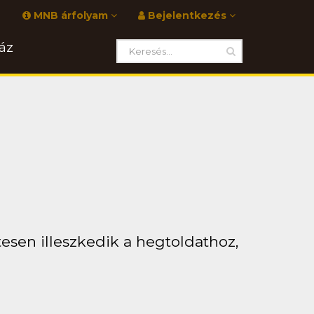
MNB árfolyam
Bejelentkezés
áz
tesen illeszkedik a hegtoldathoz,