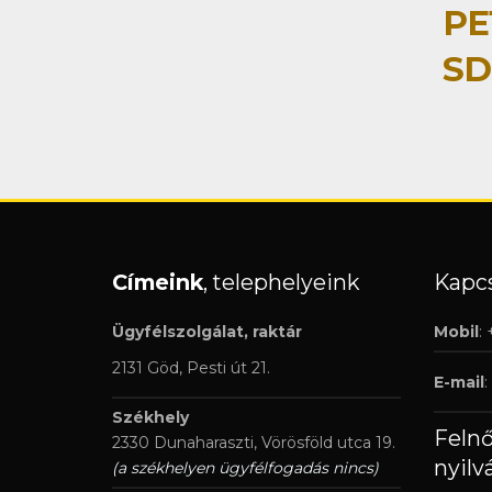
PE
SD
Címeink
, telephelyeink
Kapcs
Ügyfélszolgálat, raktár
Mobil
:
2131 Göd, Pesti út 21.
E-mail
:
Székhely
Feln
2330 Dunaharaszti, Vörösföld utca 19.
nyilv
(a székhelyen ügyfélfogadás nincs)