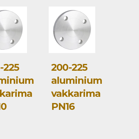
-225
200-225
minium
aluminium
karima
vakkarima
10
PN16