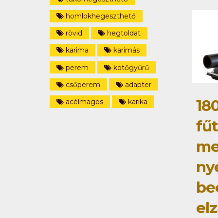
homlokhegeszthető
rövid
hegtoldat
karima
karimás
perem
kötőgyűrű
csőperem
adapter
18
acélmagos
karika
fű
me
ny
be
elz