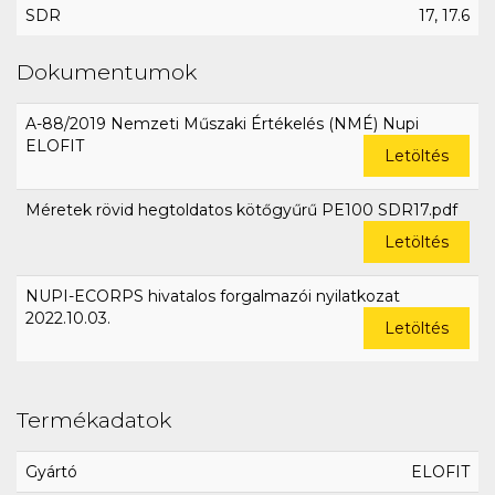
SDR
17, 17.6
Dokumentumok
A-88/2019 Nemzeti Műszaki Értékelés (NMÉ) Nupi
ELOFIT
Letöltés
Méretek rövid hegtoldatos kötőgyűrű PE100 SDR17.pdf
Letöltés
NUPI-ECORPS hivatalos forgalmazói nyilatkozat
2022.10.03.
Letöltés
Termékadatok
Gyártó
ELOFIT