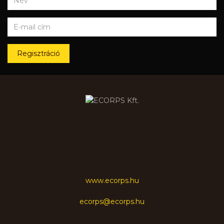
Regisztráció
www.ecorps.hu
ecorps@ecorps.hu