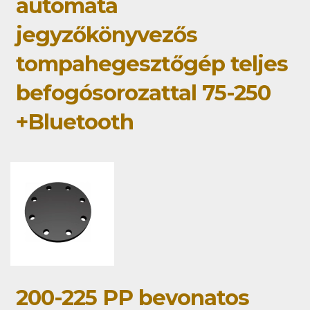
automata
jegyzőkönyvezős
tompahegesztőgép teljes
befogósorozattal 75-250
+Bluetooth
200-225 PP bevonatos