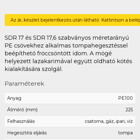
Az ár, készlet bejelentkezés után látható. Kattintson a bel
SDR 17 és SDR 17,6 szabványos méretarányú
PE csövekhez alkalmas tompahegesztéssel
beépíthető fröccsöntött idom. A mögé
helyezett lazakarimával együtt oldható kötés
kialakítására szolgál.
Paraméterek
Anyag
PE100
Átmérő (mm)
225
Felhasználás
csatorna, gáz, ipari, víz
Hegesztési eljárás
tompa