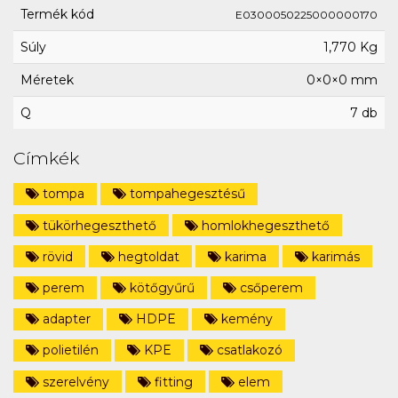
Termék kód
E0300050225000000170
Súly
1,770 Kg
Méretek
0×0×0 mm
Q
7 db
Címkék
tompa
tompahegesztésű
tükörhegeszthető
homlokhegeszthető
rövid
hegtoldat
karima
karimás
perem
kötőgyűrű
csőperem
adapter
HDPE
kemény
polietilén
KPE
csatlakozó
szerelvény
fitting
elem