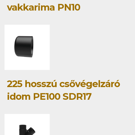
vakkarima PN10
225 hosszú csővégelzáró
idom PE100 SDR17