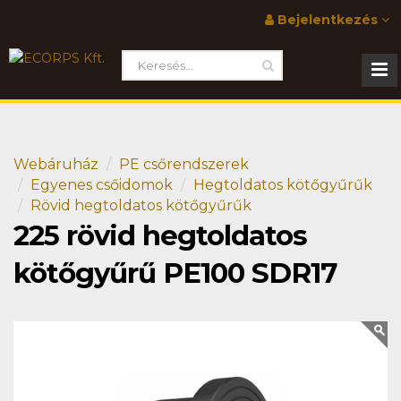
Bejelentkezés
Webáruház
PE csőrendszerek
Egyenes csőidomok
Hegtoldatos kötőgyűrűk
Rövid hegtoldatos kötőgyűrűk
225 rövid hegtoldatos
kötőgyűrű PE100 SDR17