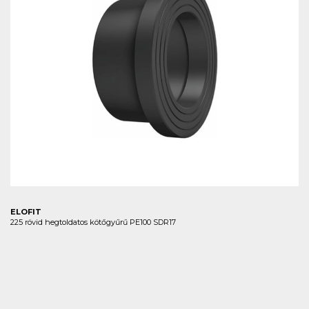
ELOFIT
225 rövid hegtoldatos kötőgyűrű PE100 SDR17