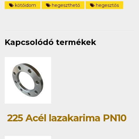
kötőidom
hegeszthető
hegesztős
Kapcsolódó termékek
225 Acél lazakarima PN10