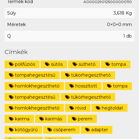
Termék kód
A0000290125000000110
Súly
3,618 Kg
Méretek
0×0×0 mm
Q
1 db
Címkék
polifúziós
sütős
süthető
tompa
tompahegesztésű
tükörhegeszthető
homlokhegeszthető
hosszított
tompa
tompahegesztésű
tükörhegeszthető
homlokhegeszthető
rövid
hegtoldat
karima
karimás
perem
kötőgyűrű
csőperem
adapter