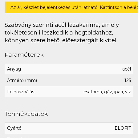
Az ár, készlet bejelentkezés után látható. Kattintson a bel
Szabvány szerinti acél lazakarima, amely
tökéletesen illeszkedik a hegtoldathoz,
könnyen szerelhető, előesztergált kivitel.
Paraméterek
Anyag
acél
Átmérő (mm)
125
Felhasználás
csatorna, gáz, ipari, víz
Termékadatok
Gyártó
ELOFIT