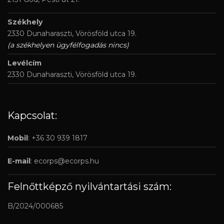
Székhely
2330 Dunaharaszti, Vörösföld utca 19.
(a székhelyen ügyfélfogadás nincs)
Levélcím
2330 Dunaharaszti, Vörösföld utca 19.
Kapcsolat:
Mobil
: +36 30 939 1817
E-mail
:
ecorps@ecorps.hu
Felnőttképző nyilvántartási szám:
B/2024/000685