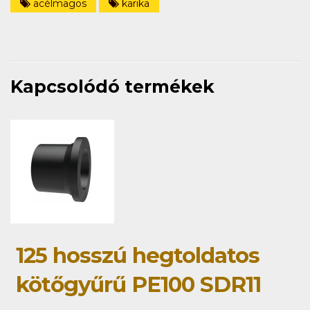
acélmagos
karika
Kapcsolódó termékek
125 hosszú hegtoldatos
kötőgyűrű PE100 SDR11