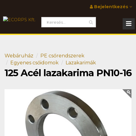
Bejelentkezés
Webáruház
PE csőrendszerek
Egyenes csőidomok
Lazakarimák
125 Acél lazakarima PN10-16