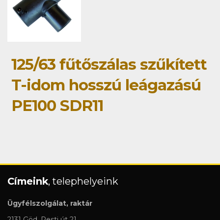
125/63 fűtőszálas szűkített
T-idom hosszú leágazású
PE100 SDR11
Címeink
, telephelyeink
Ügyfélszolgálat, raktár
2131 Göd, Pesti út 21.