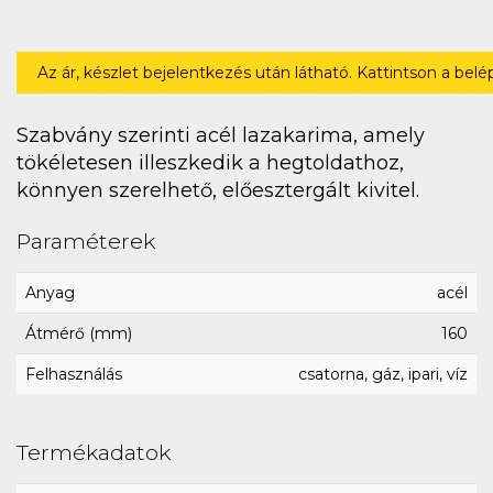
Az ár, készlet bejelentkezés után látható. Kattintson a bel
Szabvány szerinti acél lazakarima, amely
tökéletesen illeszkedik a hegtoldathoz,
könnyen szerelhető, előesztergált kivitel.
Paraméterek
Anyag
acél
Átmérő (mm)
160
Felhasználás
csatorna, gáz, ipari, víz
Termékadatok