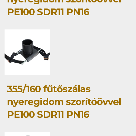
PE100 SDR11 PN16
355/160 fűtőszálas
nyeregidom szorítóövvel
PE100 SDR11 PN16