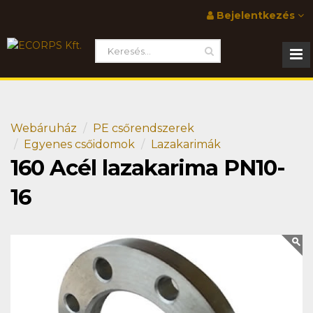
Bejelentkezés
Webáruház
PE csőrendszerek
Egyenes csőidomok
Lazakarimák
160 Acél lazakarima PN10-
16