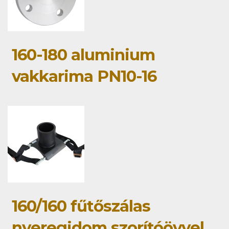
160-180 aluminium
vakkarima PN10-16
160/160 fűtőszálas
nyeregidom szorítóövvel