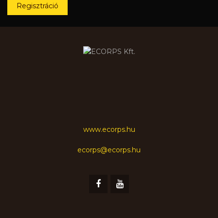
Regisztráció
www.ecorps.hu
ecorps@ecorps.hu