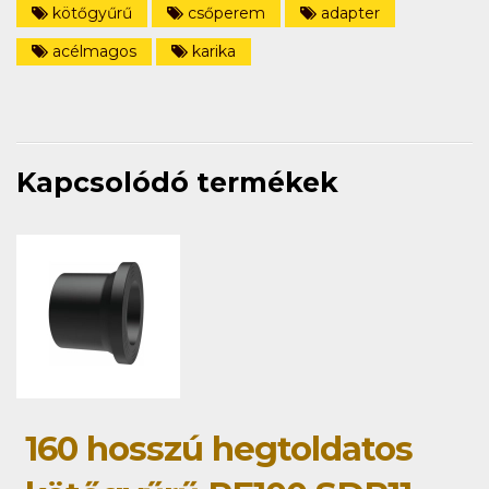
kötőgyűrű
csőperem
adapter
acélmagos
karika
Kapcsolódó termékek
160 hosszú hegtoldatos