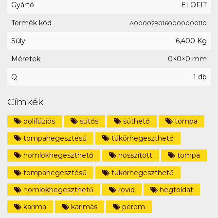
Gyártó
ELOFIT
Termék kód
A0000290160000000110
Súly
6,400 Kg
Méretek
0×0×0 mm
Q
1 db
Címkék
polifúziós
sütős
süthető
tompa
tompahegesztésű
tükörhegeszthető
homlokhegeszthető
hosszított
tompa
tompahegesztésű
tükörhegeszthető
homlokhegeszthető
rövid
hegtoldat
karima
karimás
perem