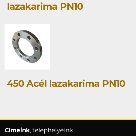
lazakarima PN10
450 Acél lazakarima PN10
Címeink
, telephelyeink