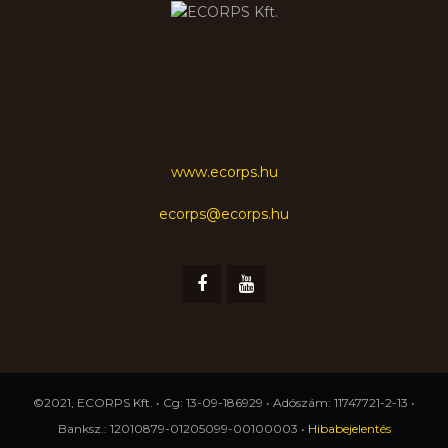
www.ecorps.hu
ecorps@ecorps.hu
©2021, ECORPS Kft. • Cg: 13-09-186929 • Adószám: 11747721-2-13 •
Banksz.: 12010879-01205099-00100003 •
Hibabejelentés