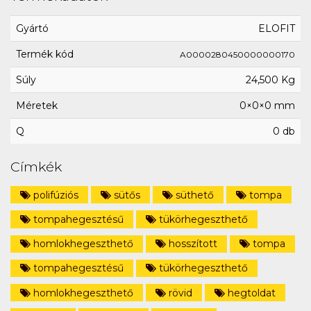
Gyártó
ELOFIT
Termék kód
A0000280450000000170
Súly
24,500 Kg
Méretek
0×0×0 mm
Q
0 db
Címkék
polifúziós
sütős
süthető
tompa
tompahegesztésű
tükörhegeszthető
homlokhegeszthető
hosszított
tompa
tompahegesztésű
tükörhegeszthető
homlokhegeszthető
rövid
hegtoldat