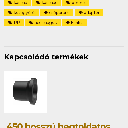
karima
karimás
perem
kötőgyűrű
csőperem
adapter
PP
acélmagos
karika
Kapcsolódó termékek
450 hosszú hegtoldatos