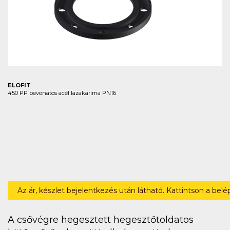
ELOFIT
450 PP bevonatos acél lazakarima PN16
Az ár, készlet bejelentkezés után látható. Kattintson a bel
A csővégre hegesztett hegesztőtoldatos