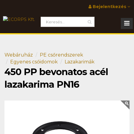
Bejelentkezés
Webáruház
PE csőrendszerek
Egyenes csőidomok
Lazakarimák
450 PP bevonatos acél
lazakarima PN16