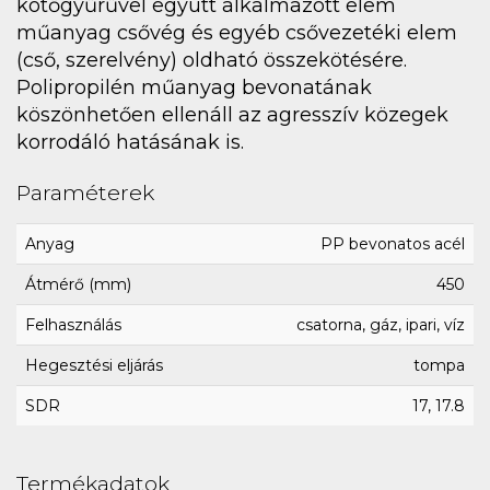
kötőgyűrűvel együtt alkalmazott elem
műanyag csővég és egyéb csővezetéki elem
(cső, szerelvény) oldható összekötésére.
Polipropilén műanyag bevonatának
köszönhetően ellenáll az agresszív közegek
korrodáló hatásának is.
Paraméterek
Anyag
PP bevonatos acél
Átmérő (mm)
450
Felhasználás
csatorna, gáz, ipari, víz
Hegesztési eljárás
tompa
SDR
17, 17.8
Termékadatok