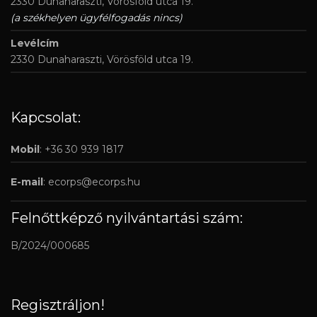
2330 Dunaharaszti, Vörösföld utca 19.
(a székhelyen ügyfélfogadás nincs)
Levélcím
2330 Dunaharaszti, Vörösföld utca 19.
Kapcsolat:
Mobil
: +36 30 939 1817
E-mail
:
ecorps@ecorps.hu
Felnőttképző nyilvántartási szám:
B/2024/000685
Regisztráljon!