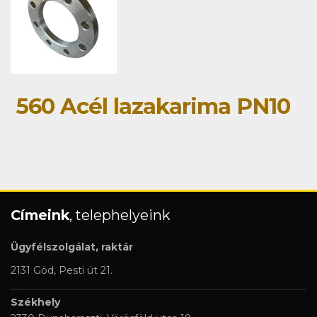
560 Acél lazakarima PN10
Címeink
, telephelyeink
Ügyfélszolgálat, raktár
2131 Göd, Pesti út 21.
Székhely