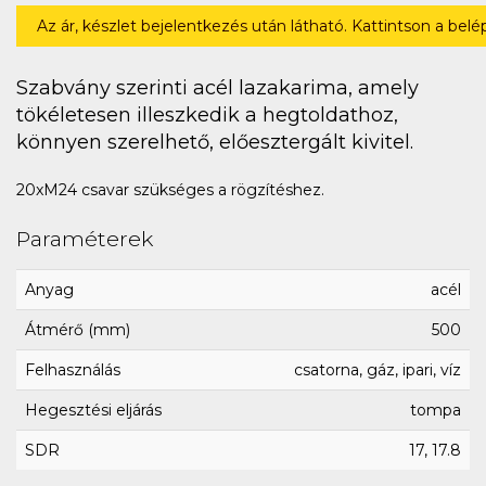
Az ár, készlet bejelentkezés után látható. Kattintson a bel
Szabvány szerinti acél lazakarima, amely
tökéletesen illeszkedik a hegtoldathoz,
könnyen szerelhető, előesztergált kivitel.
20xM24 csavar szükséges a rögzítéshez.
Paraméterek
Anyag
acél
Átmérő (mm)
500
Felhasználás
csatorna, gáz, ipari, víz
Hegesztési eljárás
tompa
SDR
17, 17.8