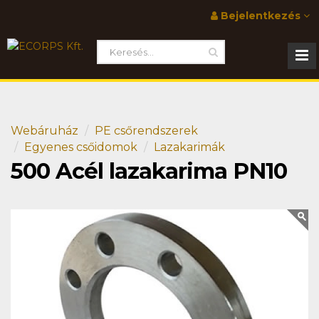
Bejelentkezés
Webáruház
PE csőrendszerek
Egyenes csőidomok
Lazakarimák
500 Acél lazakarima PN10