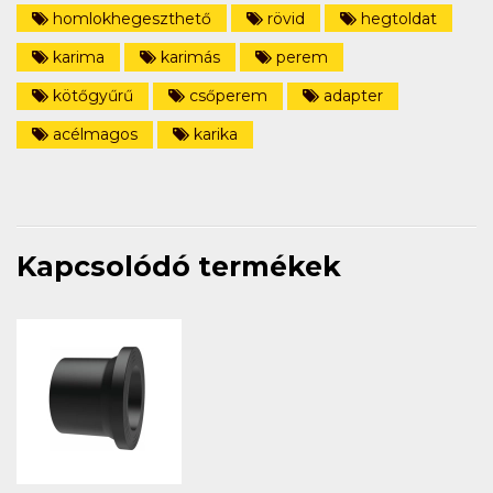
homlokhegeszthető
rövid
hegtoldat
karima
karimás
perem
kötőgyűrű
csőperem
adapter
acélmagos
karika
Kapcsolódó termékek