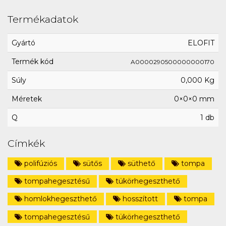
Termékadatok
Gyártó
ELOFIT
Termék kód
A0000290500000000170
Súly
0,000 Kg
Méretek
0×0×0 mm
Q
1 db
Címkék
polifúziós
sütős
süthető
tompa
tompahegesztésű
tükörhegeszthető
homlokhegeszthető
hosszított
tompa
tompahegesztésű
tükörhegeszthető