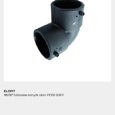
ELOFIT
180/90° fűtőszálas könyök idom PE100 SDR11