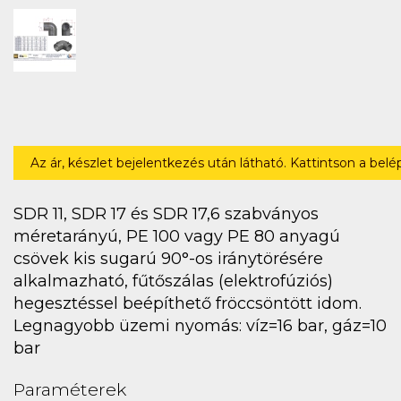
Az ár, készlet bejelentkezés után látható. Kattintson a bel
SDR 11, SDR 17 és SDR 17,6 szabványos
méretarányú, PE 100 vagy PE 80 anyagú
csövek kis sugarú 90°-os iránytörésére
alkalmazható, fűtőszálas (elektrofúziós)
hegesztéssel beépíthető fröccsöntött idom.
Legnagyobb üzemi nyomás: víz=16 bar, gáz=10
bar
Paraméterek