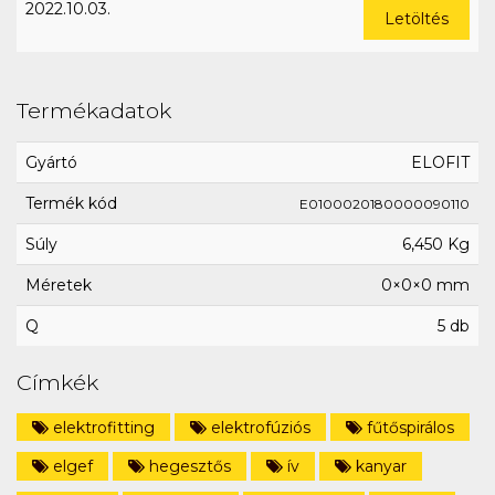
2022.10.03.
Letöltés
Termékadatok
Gyártó
ELOFIT
Termék kód
E0100020180000090110
Súly
6,450 Kg
Méretek
0×0×0 mm
Q
5 db
Címkék
elektrofitting
elektrofúziós
fűtőspirálos
elgef
hegesztős
ív
kanyar