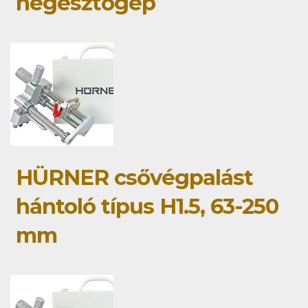
hegesztőgép
HÜRNER csővégpalást
hántoló típus H1.5, 63-250
mm