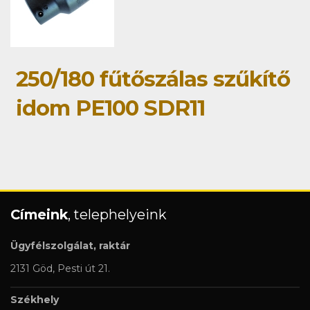
250/180 fűtőszálas szűkítő
idom PE100 SDR11
Címeink
, telephelyeink
Ügyfélszolgálat, raktár
2131 Göd, Pesti út 21.
Székhely