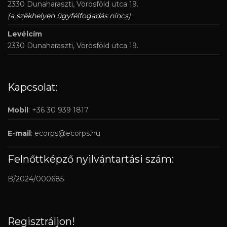
2330 Dunaharaszti, Vörösföld utca 19.
(a székhelyen ügyfélfogadás nincs)
Levélcím
2330 Dunaharaszti, Vörösföld utca 19.
Kapcsolat:
Mobil
: +36 30 939 1817
E-mail
:
ecorps@ecorps.hu
Felnőttképző nyilvántartási szám:
B/2024/000685
Regisztráljon!