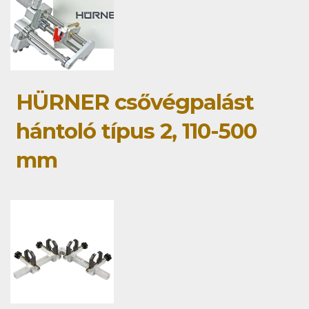
HÜRNER csővégpalást
hántoló típus 2, 110-500
mm