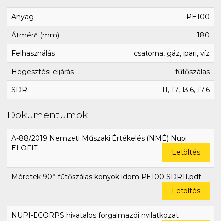
Anyag
PE100
Átmérő (mm)
180
Felhasználás
csatorna, gáz, ipari, víz
Hegesztési eljárás
fűtőszálas
SDR
11, 17, 13.6, 17.6
Dokumentumok
A-88/2019 Nemzeti Műszaki Értékelés (NMÉ) Nupi
ELOFIT
Letöltés
Méretek 90° fűtőszálas könyök idom PE100 SDR11.pdf
Letöltés
NUPI-ECORPS hivatalos forgalmazói nyilatkozat