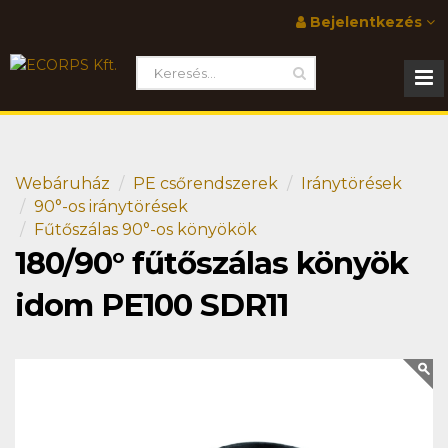
Bejelentkezés
Webáruház
PE csőrendszerek
Iránytörések
90°-os iránytörések
Fűtőszálas 90°-os könyökök
180/90° fűtőszálas könyök
idom PE100 SDR11