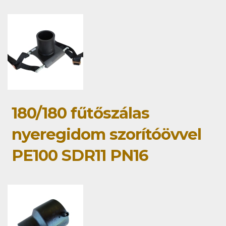
180/180 fűtőszálas
nyeregidom szorítóövvel
PE100 SDR11 PN16