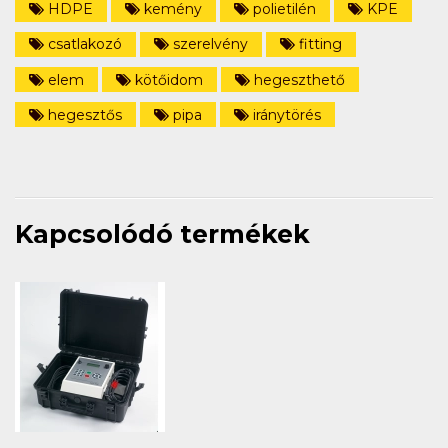
HDPE
kemény
polietilén
KPE
csatlakozó
szerelvény
fitting
elem
kötőidom
hegeszthető
hegesztős
pipa
iránytörés
Kapcsolódó termékek