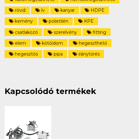
rövid
ív
kanyar
HDPE
kemény
polietilén
KPE
csatlakozó
szerelvény
fitting
elem
kötőidom
hegeszthető
hegesztős
pipa
iránytörés
Kapcsolódó termékek