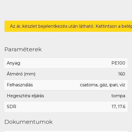
Az ár, készlet bejelentkezés után látható. Kattintson a bel
Paraméterek
Anyag
PE100
Átmérő (mm)
160
Felhasználás
csatorna, gáz, ipari, víz
Hegesztési eljárás
tompa
SDR
17, 17.6
Dokumentumok