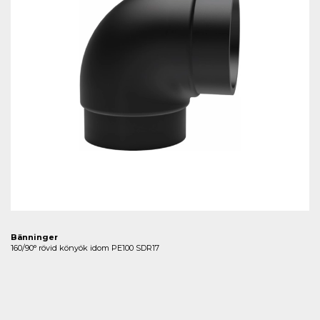
Bänninger
160/90° rövid könyök idom PE100 SDR17