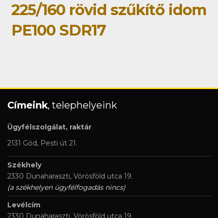
225/160 rövid szűkítő idom
PE100 SDR17
Címeink
, telephelyeink
Ügyfélszolgálat, raktár
2131 Göd, Pesti út 21.
Székhely
2330 Dunaharaszti, Vörösföld utca 19.
(a székhelyen ügyfélfogadás nincs)
Levélcím
2330 Dunaharaszti, Vörösföld utca 19.