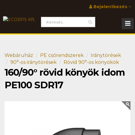
Bejelentkezés
Webáruház
PE csőrendszerek
Iránytörések
90°-os iránytörések
Rövid 90°-os könyökök
160/90° rövid könyök idom
PE100 SDR17