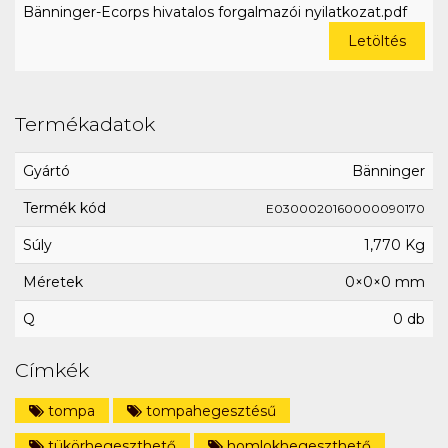
Bänninger-Ecorps hivatalos forgalmazói nyilatkozat.pdf
Letöltés
Termékadatok
Gyártó
Bänninger
Termék kód
E0300020160000090170
Súly
1,770 Kg
Méretek
0×0×0 mm
Q
0 db
Címkék
tompa
tompahegesztésű
tükörhegeszthető
homlokhegeszthető