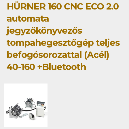
HÜRNER 160 CNC ECO 2.0
automata
jegyzőkönyvezős
tompahegesztőgép teljes
befogósorozattal (Acél)
40-160 +Bluetooth