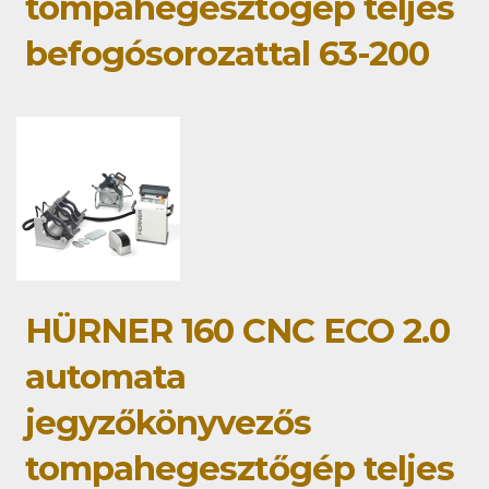
tompahegesztőgép teljes
befogósorozattal 63-200
HÜRNER 160 CNC ECO 2.0
automata
jegyzőkönyvezős
tompahegesztőgép teljes