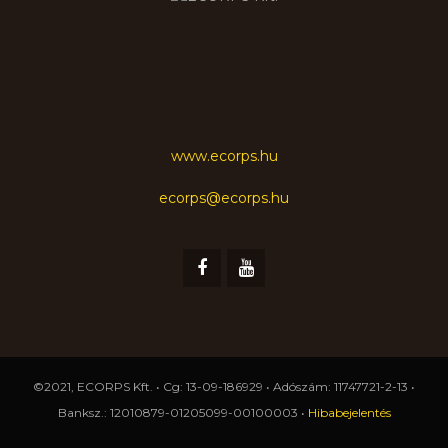
www.ecorps.hu
ecorps@ecorps.hu
©2021, ECORPS Kft. • Cg: 13-09-186929 • Adószám: 11747721-2-13 •
Banksz.: 12010879-01205099-00100003 •
Hibabejelentés