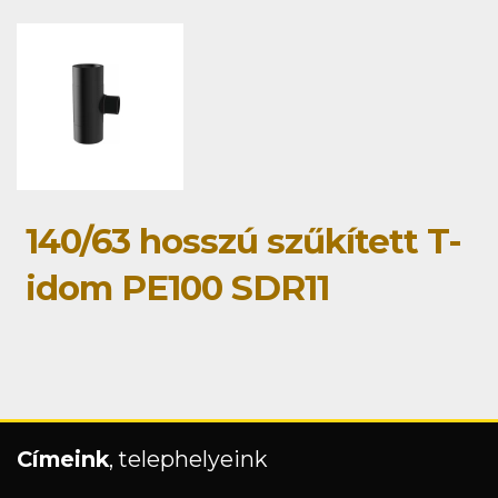
140/63 hosszú szűkített T-
idom PE100 SDR11
Címeink
, telephelyeink