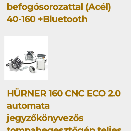
befogósorozattal (Acél)
40-160 +Bluetooth
HÜRNER 160 CNC ECO 2.0
automata
jegyzőkönyvezős
tompahegesztőgép teljes