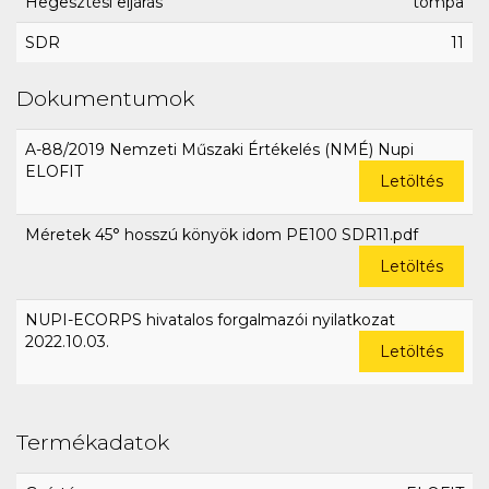
Hegesztési eljárás
tompa
SDR
11
Dokumentumok
A-88/2019 Nemzeti Műszaki Értékelés (NMÉ) Nupi
ELOFIT
Letöltés
Méretek 45° hosszú könyök idom PE100 SDR11.pdf
Letöltés
NUPI-ECORPS hivatalos forgalmazói nyilatkozat
2022.10.03.
Letöltés
Termékadatok