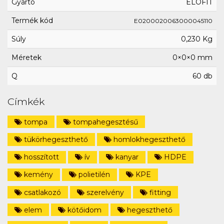
Gyártó
ELOFIT
Termék kód
E0200020063000045110
Súly
0,230 Kg
Méretek
0×0×0 mm
Q
60 db
Címkék
tompa
tompahegesztésű
tükörhegeszthető
homlokhegeszthető
hosszított
ív
kanyar
HDPE
kemény
polietilén
KPE
csatlakozó
szerelvény
fitting
elem
kötőidom
hegeszthető