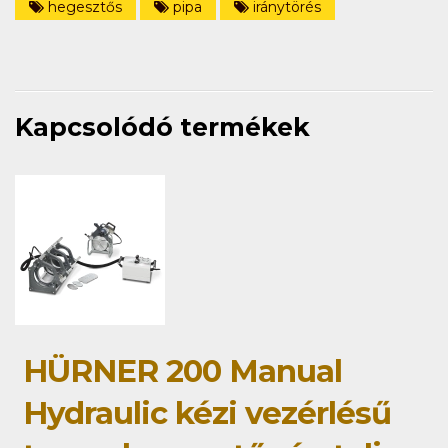
hegesztős
pipa
iránytörés
Kapcsolódó termékek
HÜRNER 200 Manual
Hydraulic kézi vezérlésű