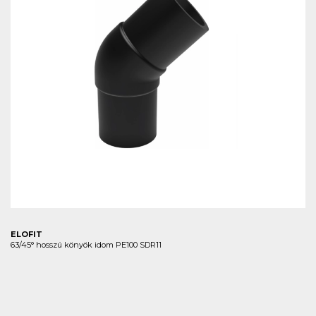
ELOFIT
63/45° hosszú könyök idom PE100 SDR11