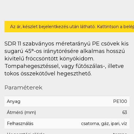
Az ár, készlet bejelentkezés után látható. Kattintson a bel
SDR 11 szabványos méretarányú PE csövek kis
sugarú 45°-os iránytörésére alkalmas hosszú
kivitelű fröccsöntött könyökidom.
Tompahegesztéssel, vagy fűtőszálas-, illetve
tokos összekötővel hegeszthető.
Paraméterek
Anyag
PE100
Átmérő (mm)
63
Felhasználás
csatorna, gáz, ipari, víz