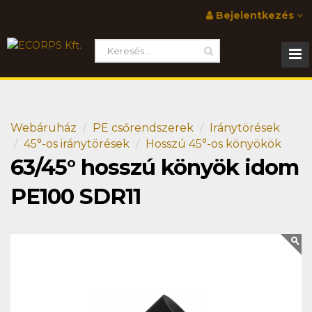
Bejelentkezés
Webáruház
PE csőrendszerek
Iránytörések
45°-os iránytörések
Hosszú 45°-os könyökök
63/45° hosszú könyök idom
PE100 SDR11