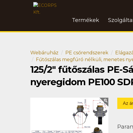
Termékek
Szolgált
Webáruház
PE csőrendszerek
Elágaz
Fűtőszálas megfúró nélküli, menetes n
125/2" fűtőszálas PE-
nyeregidom PE100 SD
Az á
Para