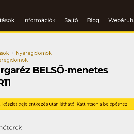
atások
Információk
Sajtó
Blog
Webáruh
ások
Nyeregidomok
yeregidomok
Sárgaréz BELSŐ-menetes
R11
r, készlet bejelentkezés után látható. Kattintson a belépéshez.
méterek