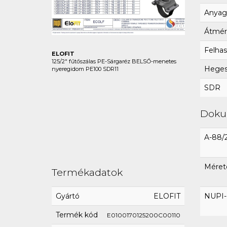
Anyag
Átmér
Felhas
ELOFIT
125/2" fűtőszálas PE-Sárgaréz BELSŐ-menetes
Hegesz
nyeregidom PE100 SDR11
SDR
Dok
A-88/
Méret
Termékadatok
Gyártó
ELOFIT
NUPI-E
Termék kód
E0100170125200C00110