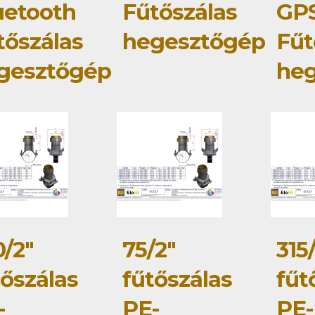
uetooth
Fűtőszálas
GP
tőszálas
hegesztőgép
Fűt
gesztőgép
he
0/2"
75/2"
315
tőszálas
fűtőszálas
fűt
-
PE-
PE-