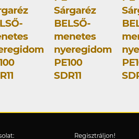
rgaréz
Sárgaréz
Sár
LSŐ-
BELSŐ-
BE
netes
menetes
me
eregidom
nyeregidom
ny
100
PE100
PE1
R11
SDR11
SDR
olat:
Regisztráljon!