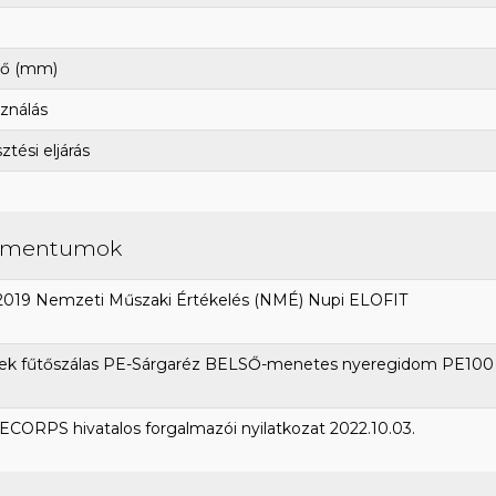
ő (mm)
ználás
tési eljárás
umentumok
2019 Nemzeti Műszaki Értékelés (NMÉ) Nupi ELOFIT
ek fűtőszálas PE-Sárgaréz BELSŐ-menetes nyeregidom PE100 
CORPS hivatalos forgalmazói nyilatkozat 2022.10.03.