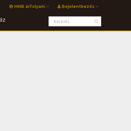
MNB árfolyam
Bejelentkezés
áz