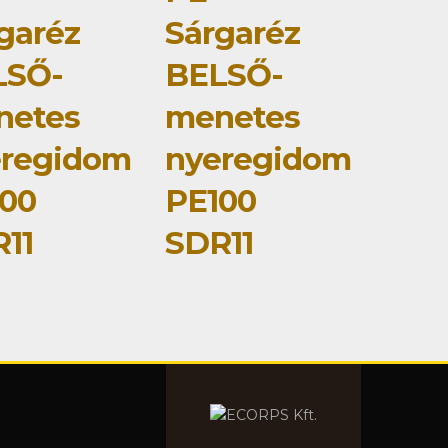
garéz
Sárgaréz
LSŐ-
BELSŐ-
netes
menetes
eregidom
nyeregidom
00
PE100
11
SDR11