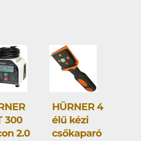
RNER
HÜRNER 4
 300
élű kézi
con 2.0
csőkaparó