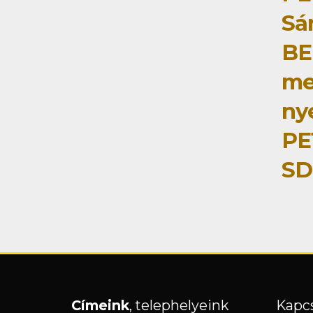
Sá
BE
me
ny
PE
SD
Címeink
, telephelyeink
Kapcs