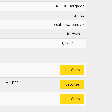
PE100, sárgaréz
2", 125
csatorna, ipari, víz
fűtőszálas
11, 17, 13.6, 17.6
Letöltés
SDR11.pdf
Letöltés
Letöltés