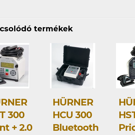
csolódó termékek
RNER
HÜRNER
HÜ
T 300
HCU 300
HST
nt + 2.0
Bluetooth
Pri