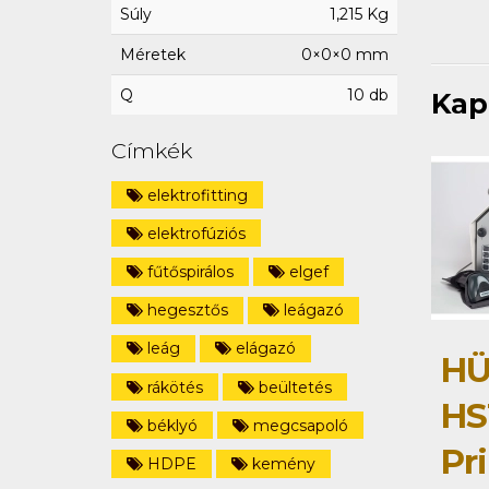
Súly
1,215 Kg
Méretek
0×0×0 mm
Q
10 db
Kap
Címkék
elektrofitting
elektrofúziós
fűtőspirálos
elgef
hegesztős
leágazó
leág
elágazó
HÜ
rákötés
beültetés
HS
béklyó
megcsapoló
Pri
HDPE
kemény