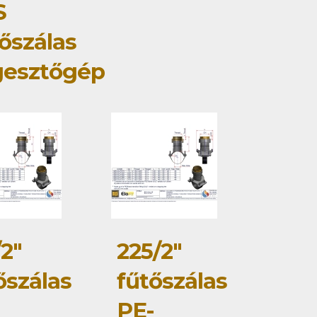
S
őszálas
gesztőgép
/2"
225/2"
őszálas
fűtőszálas
PE-