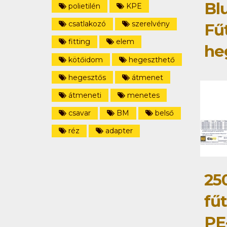
Bl
polietilén
KPE
csatlakozó
szerelvény
Fű
fitting
elem
he
kötőidom
hegeszthető
hegesztős
átmenet
átmeneti
menetes
csavar
BM
belső
réz
adapter
25
fű
PE