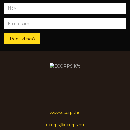
Regisztráció
www.ecorps.hu
ecorps@ecorps.hu