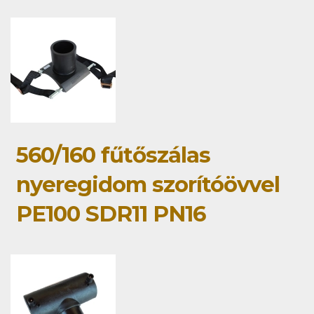
560/160 fűtőszálas
nyeregidom szorítóövvel
PE100 SDR11 PN16