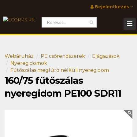
Bejelentkezés
Webáruház
PE csőrendszerek
Elágazások
Nyeregidomok
Fűtőszálas megfúró nélküli nyeregidom
160/75 fűtőszálas
nyeregidom PE100 SDR11