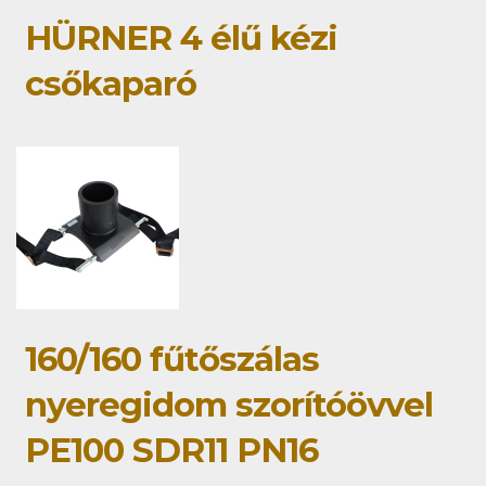
HÜRNER 4 élű kézi
csőkaparó
160/160 fűtőszálas
nyeregidom szorítóövvel
PE100 SDR11 PN16