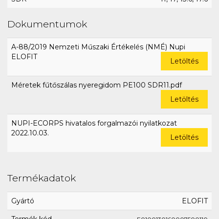
Dokumentumok
A-88/2019 Nemzeti Műszaki Értékelés (NMÉ) Nupi
ELOFIT
Letöltés
Méretek fűtőszálas nyeregidom PE100 SDR11.pdf
Letöltés
NUPI-ECORPS hivatalos forgalmazói nyilatkozat
2022.10.03.
Letöltés
Termékadatok
Gyártó
ELOFIT