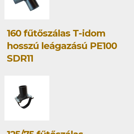
160 fűtőszálas T-idom
hosszú leágazású PE100
SDR11