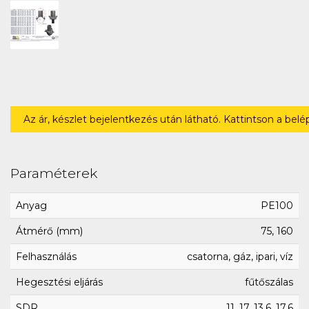
Az ár, készlet bejelentkezés után látható. Kattintson a bel
Paraméterek
Anyag
PE100
Átmérő (mm)
75, 160
Felhasználás
csatorna, gáz, ipari, víz
Hegesztési eljárás
fűtőszálas
SDR
11, 17, 13.6, 17.6