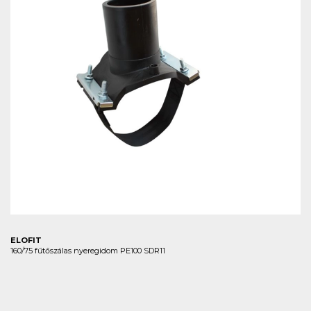
ELOFIT
160/75 fűtőszálas nyeregidom PE100 SDR11