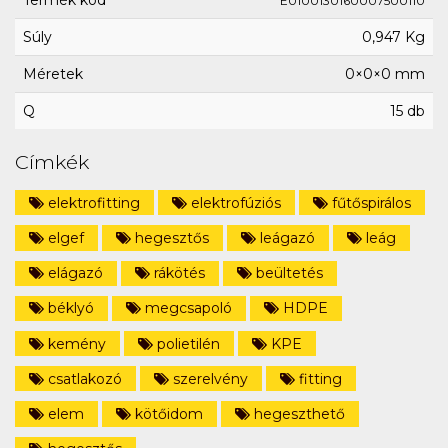
Termék kód
E0100130160007500110
Súly
0,947 Kg
Méretek
0×0×0 mm
Q
15 db
Címkék
elektrofitting
elektrofúziós
fűtőspirálos
elgef
hegesztős
leágazó
leág
elágazó
rákötés
beültetés
béklyó
megcsapoló
HDPE
kemény
polietilén
KPE
csatlakozó
szerelvény
fitting
elem
kötőidom
hegeszthető