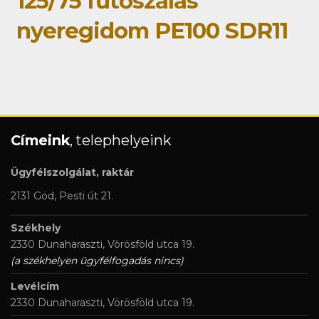
125/75 fűtőszálas
nyeregidom PE100 SDR11
Címeink
, telephelyeink
Ügyfélszolgálat, raktár
2131 Göd, Pesti út 21.
Székhely
2330 Dunaharaszti, Vörösföld utca 19.
(a székhelyen ügyfélfogadás nincs)
Levélcím
2330 Dunaharaszti, Vörösföld utca 19.