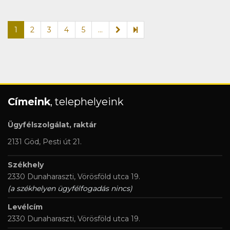
1
2
3
4
5
...
Címeink
, telephelyeink
Ügyfélszolgálat, raktár
2131 Göd, Pesti út 21.
Székhely
2330 Dunaharaszti, Vörösföld utca 19.
(a székhelyen ügyfélfogadás nincs)
Levélcím
2330 Dunaharaszti, Vörösföld utca 19.