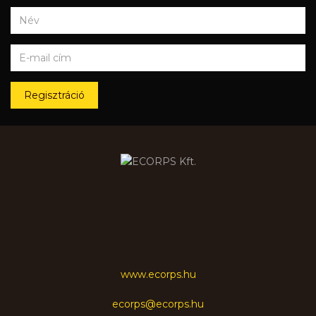
Regisztráció
www.ecorps.hu
ecorps@ecorps.hu