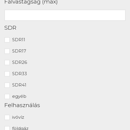
Falvastagság (max)
SDR
SDR11
SDR17
SDR26
SDR33
SDR41
egyéb
Felhasználás
ivóvíz
földgáz