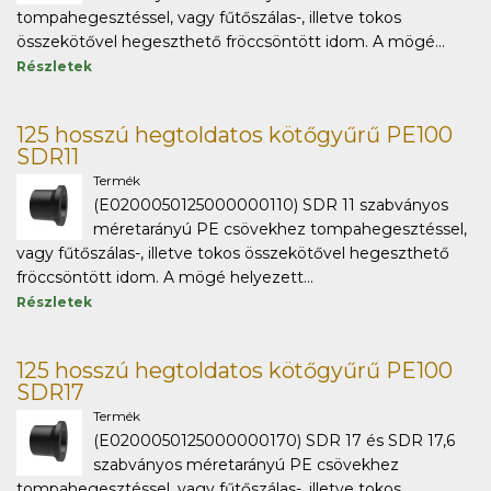
tompahegesztéssel, vagy fűtőszálas-, illetve tokos
összekötővel hegeszthető fröccsöntött idom. A mögé...
Részletek
125 hosszú hegtoldatos kötőgyűrű PE100
SDR11
Termék
(E0200050125000000110) SDR 11 szabványos
méretarányú PE csövekhez tompahegesztéssel,
vagy fűtőszálas-, illetve tokos összekötővel hegeszthető
fröccsöntött idom. A mögé helyezett...
Részletek
125 hosszú hegtoldatos kötőgyűrű PE100
SDR17
Termék
(E0200050125000000170) SDR 17 és SDR 17,6
szabványos méretarányú PE csövekhez
tompahegesztéssel, vagy fűtőszálas-, illetve tokos