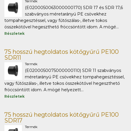
Termék
(E0200050063000000170) SDR 17 és SDR 17,6
szabványos méretarányú PE csövekhez
tompahegesztéssel, vagy fűtőszálas-, illetve tokos
összekötővel hegeszthető fröccsöntött idom. A mögé...
Részletek
75 hosszú hegtoldatos kötőgyűrű PE100
SDR11
Termék
(E0200050075000000110) SDR 11 szabványos
méretarányú PE csövekhez tompahegesztéssel,
vagy fűtőszálas-, illetve tokos összekötővel hegeszthető
fröccsöntött idom. A mögé helyezett...
Részletek
75 hosszú hegtoldatos kötőgyűrű PE100
SDR17
Termék