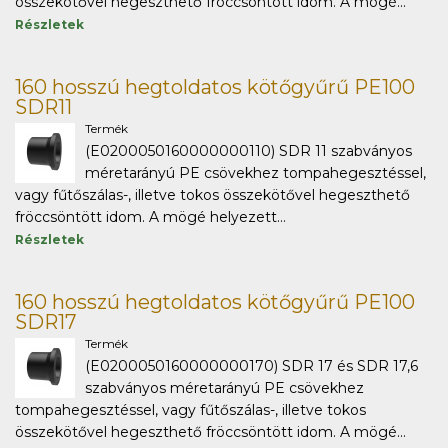
összekötővel hegeszthető fröccsöntött idom. A mögé...
Részletek
160 hosszú hegtoldatos kötőgyűrű PE100
SDR11
Termék
(E0200050160000000110) SDR 11 szabványos
méretarányú PE csövekhez tompahegesztéssel,
vagy fűtőszálas-, illetve tokos összekötővel hegeszthető
fröccsöntött idom. A mögé helyezett...
Részletek
160 hosszú hegtoldatos kötőgyűrű PE100
SDR17
Termék
(E0200050160000000170) SDR 17 és SDR 17,6
szabványos méretarányú PE csövekhez
tompahegesztéssel, vagy fűtőszálas-, illetve tokos
összekötővel hegeszthető fröccsöntött idom. A mögé...