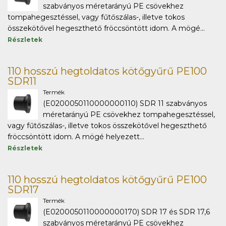
szabványos méretarányú PE csövekhez
tompahegesztéssel, vagy fűtőszálas-, illetve tokos
összekötővel hegeszthető fröccsöntött idom. A mögé...
Részletek
110 hosszú hegtoldatos kötőgyűrű PE100
SDR11
Termék
(E0200050110000000110) SDR 11 szabványos
méretarányú PE csövekhez tompahegesztéssel,
vagy fűtőszálas-, illetve tokos összekötővel hegeszthető
fröccsöntött idom. A mögé helyezett...
Részletek
110 hosszú hegtoldatos kötőgyűrű PE100
SDR17
Termék
(E0200050110000000170) SDR 17 és SDR 17,6
szabványos méretarányú PE csövekhez