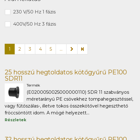
230 V/50 Hz 1 fázis
400V/50 Hz 3 fázis
1
2
3
4
5
...
25 hosszú hegtoldatos kötőgyűrű PE100
SDR11
Termék
(E0200050025000000110) SDR 11 szabványos
méretarányú PE csövekhez tompahegesztéssel,
vagy fűtőszálas-, illetve tokos összekötővel hegeszthető
fröccsöntött idom. A mögé helyezett...
Részletek
32 hosszú hegtoldatos kötőgyűrű PE100