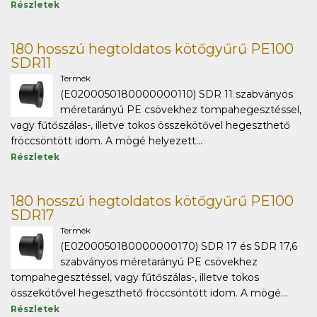
Részletek
180 hosszú hegtoldatos kötőgyűrű PE100
SDR11
Termék
(E0200050180000000110) SDR 11 szabványos
méretarányú PE csövekhez tompahegesztéssel,
vagy fűtőszálas-, illetve tokos összekötővel hegeszthető
fröccsöntött idom. A mögé helyezett...
Részletek
180 hosszú hegtoldatos kötőgyűrű PE100
SDR17
Termék
(E0200050180000000170) SDR 17 és SDR 17,6
szabványos méretarányú PE csövekhez
tompahegesztéssel, vagy fűtőszálas-, illetve tokos
összekötővel hegeszthető fröccsöntött idom. A mögé...
Részletek