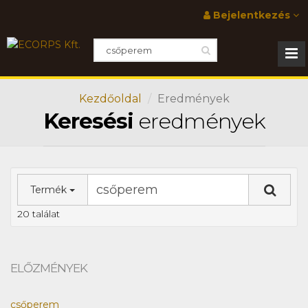
Bejelentkezés
Kezdőoldal
Eredmények
Keresési
eredmények
Termék
20 találat
ELŐZMÉNYEK
csőperem