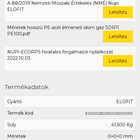
A-88/2019 Nemzeti Műszaki Értékelés (NMÉ) Nupi
ELOFIT
Letöltés
Méretek hosszú PE-acél átmeneti idom gáz SDR11
PE100.pdf
Letöltés
NUPI-ECORPS hivatalos forgalmazói nyilatkozat
2022.10.03.
Letöltés
Termékadatok
Gyártó
ELOFIT
Termék kód
E0200250250025000110
Súly
41,500 Kg
Méretek
0×0×0 mm