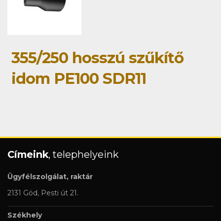
355/250 hosszú szűkítő
idom PE100 SDR11
Címeink
, telephelyeink
Ügyfélszolgálat, raktár
2131 Göd, Pesti út 21.
Székhely