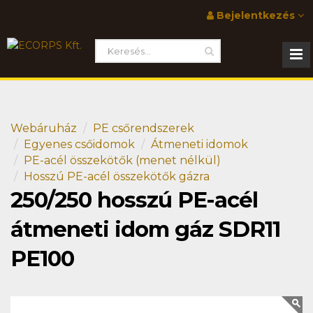
Bejelentkezés
Webáruház
PE csőrendszerek
Egyenes csőidomok
Átmeneti idomok
PE-acél összekötők (menet nélkül)
Hosszú PE-acél összekötők gázra
250/250 hosszú PE-acél
átmeneti idom gáz SDR11
PE100