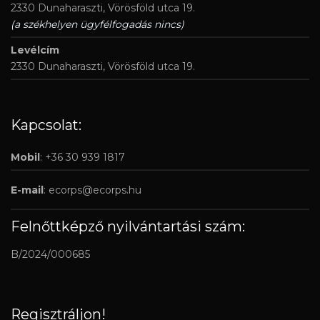
2330 Dunaharaszti, Vörösföld utca 19.
(a székhelyen ügyfélfogadás nincs)
Levélcím
2330 Dunaharaszti, Vörösföld utca 19.
Kapcsolat:
Mobil
: +36 30 939 1817
E-mail
:
ecorps@ecorps.hu
Felnőttképző nyilvántartási szám:
B/2024/000685
Regisztráljon!