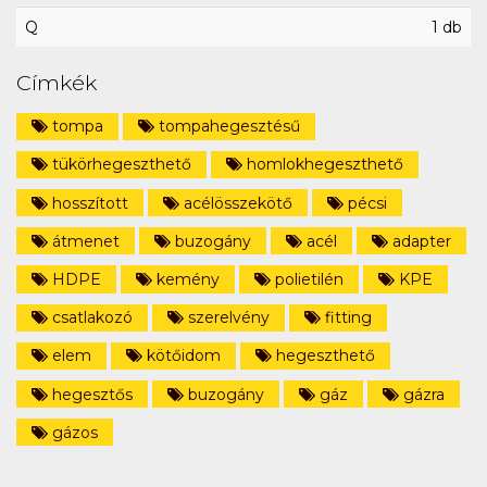
Q
1 db
Címkék
tompa
tompahegesztésű
tükörhegeszthető
homlokhegeszthető
hosszított
acélösszekötő
pécsi
átmenet
buzogány
acél
adapter
HDPE
kemény
polietilén
KPE
csatlakozó
szerelvény
fitting
elem
kötőidom
hegeszthető
hegesztős
buzogány
gáz
gázra
gázos