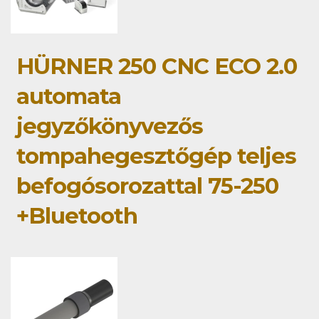
HÜRNER 250 CNC ECO 2.0
automata
jegyzőkönyvezős
tompahegesztőgép teljes
befogósorozattal 75-250
+Bluetooth