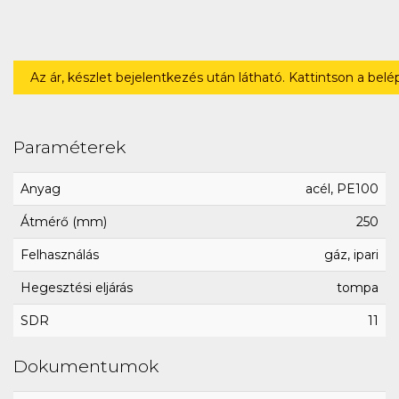
Az ár, készlet bejelentkezés után látható. Kattintson a bel
Paraméterek
Anyag
acél, PE100
Átmérő (mm)
250
Felhasználás
gáz, ipari
Hegesztési eljárás
tompa
SDR
11
Dokumentumok