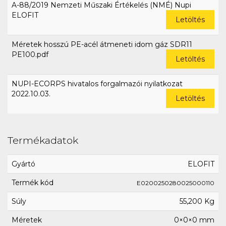
A-88/2019 Nemzeti Műszaki Értékelés (NMÉ) Nupi
ELOFIT
Letöltés
Méretek hosszú PE-acél átmeneti idom gáz SDR11
PE100.pdf
Letöltés
NUPI-ECORPS hivatalos forgalmazói nyilatkozat
2022.10.03.
Letöltés
Termékadatok
Gyártó
ELOFIT
Termék kód
E0200250280025000110
Súly
55,200 Kg
Méretek
0×0×0 mm