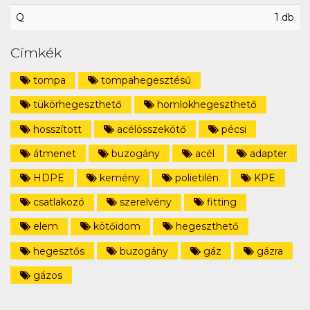
Q
1 db
Címkék
tompa
tompahegesztésű
tükörhegeszthető
homlokhegeszthető
hosszított
acélösszekötő
pécsi
átmenet
buzogány
acél
adapter
HDPE
kemény
polietilén
KPE
csatlakozó
szerelvény
fitting
elem
kötőidom
hegeszthető
hegesztős
buzogány
gáz
gázra
gázos