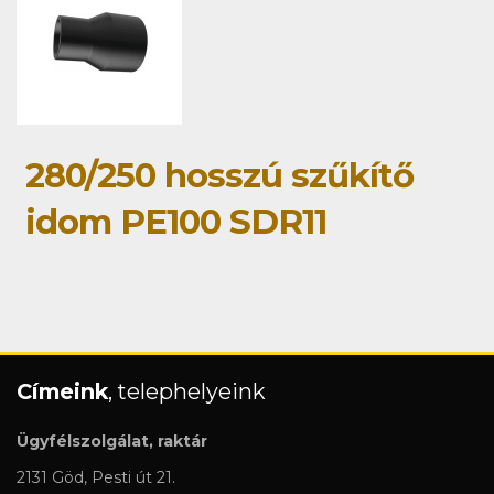
280/250 hosszú szűkítő
idom PE100 SDR11
Címeink
, telephelyeink
Ügyfélszolgálat, raktár
2131 Göd, Pesti út 21.