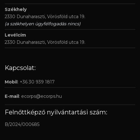
Székhely
2330 Dunaharaszti, Vörösföld utca 19.
(a székhelyen ügyfélfogadás nincs)
Levélcím
2330 Dunaharaszti, Vörösföld utca 19.
Kapcsolat:
Mobil
: +36 30 939 1817
E-mail
:
ecorps@ecorps.hu
Felnőttképző nyilvántartási szám:
B/2024/000685