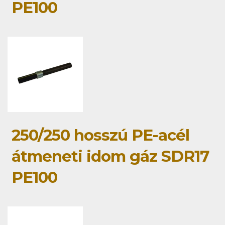
PE100
250/250 hosszú PE-acél
átmeneti idom gáz SDR17
PE100