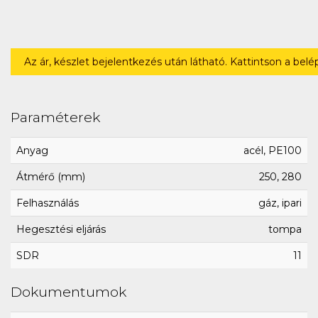
Az ár, készlet bejelentkezés után látható. Kattintson a bel
Paraméterek
Anyag
acél, PE100
Átmérő (mm)
250, 280
Felhasználás
gáz, ipari
Hegesztési eljárás
tompa
SDR
11
Dokumentumok