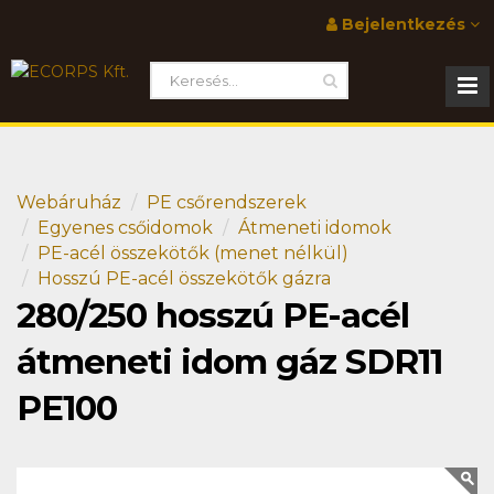
Bejelentkezés
Webáruház
PE csőrendszerek
Egyenes csőidomok
Átmeneti idomok
PE-acél összekötők (menet nélkül)
Hosszú PE-acél összekötők gázra
280/250 hosszú PE-acél
átmeneti idom gáz SDR11
PE100