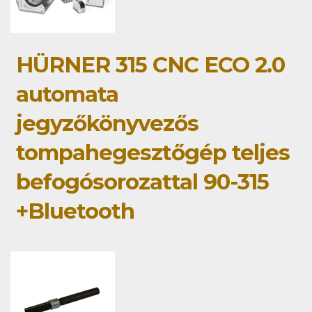
HÜRNER 315 CNC ECO 2.0
automata
jegyzőkönyvezős
tompahegesztőgép teljes
befogósorozattal 90-315
+Bluetooth