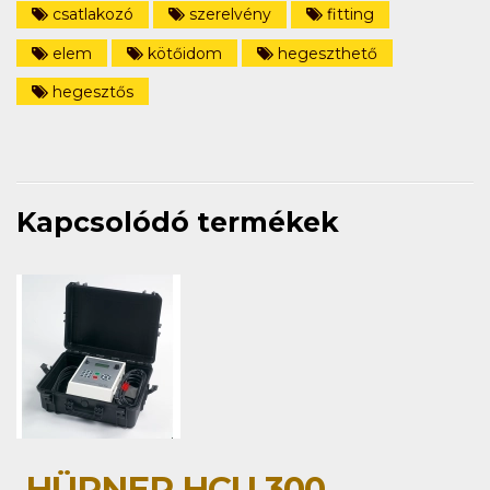
csatlakozó
szerelvény
fitting
elem
kötőidom
hegeszthető
hegesztős
Kapcsolódó termékek
HÜRNER HCU 300