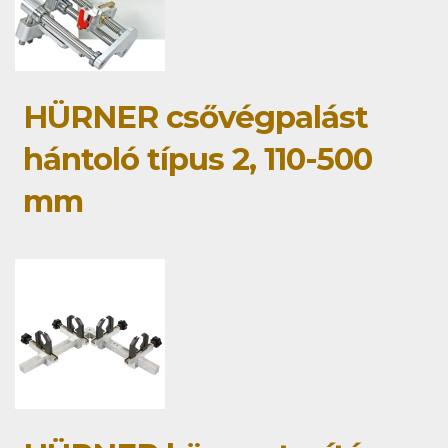
HÜRNER csővégpalást
hántoló típus 2, 110-500
mm