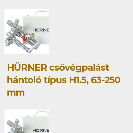
HÜRNER csővégpalást
hántoló típus H1.5, 63-250
mm