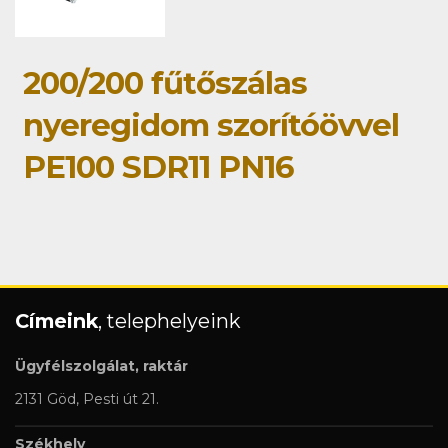
200/200 fűtőszálas
nyeregidom szorítóövvel
PE100 SDR11 PN16
Címeink
, telephelyeink
Ügyfélszolgálat, raktár
2131 Göd, Pesti út 21.
Székhely