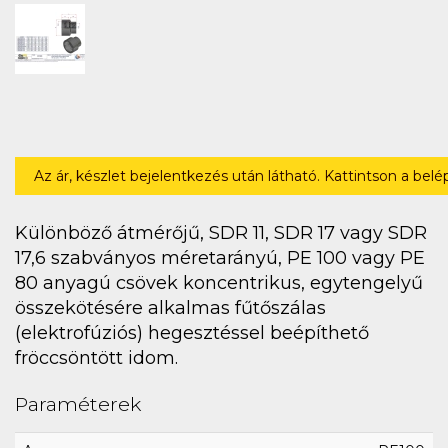
Az ár, készlet bejelentkezés után látható. Kattintson a bel
Különböző átmérőjű, SDR 11, SDR 17 vagy SDR
17,6 szabványos méretarányú, PE 100 vagy PE
80 anyagú csövek koncentrikus, egytengelyű
összekötésére alkalmas fűtőszálas
(elektrofúziós) hegesztéssel beépíthető
fröccsöntött idom.
Paraméterek