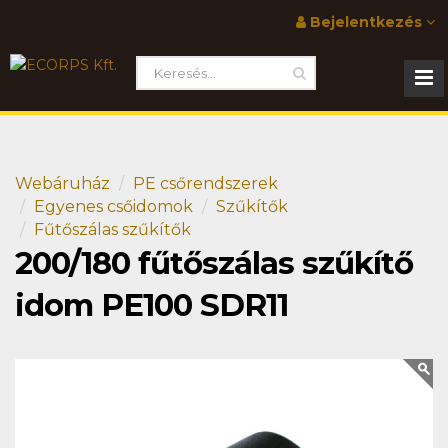
Bejelentkezés
Webáruház
PE csőrendszerek
Egyenes csőidomok
Szűkítők
Fűtőszálas szűkítők
200/180 fűtőszálas szűkítő
idom PE100 SDR11