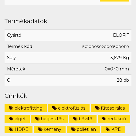
Termékadatok
Gyártó
ELOFIT
Termék kód
E0100030200018000110
Súly
3,679 Kg
Méretek
0×0×0 mm
Q
28 db
Címkék
elektrofitting
elektrofúziós
fűtőspirálos
elgef
hegesztős
bővítő
redukció
HDPE
kemény
polietilén
KPE