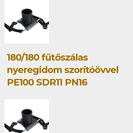
180/180 fűtőszálas
nyeregidom szorítóövvel
PE100 SDR11 PN16