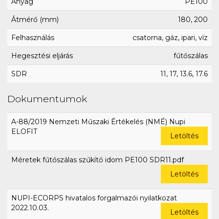
Anyag
PE100
Átmérő (mm)
180, 200
Felhasználás
csatorna, gáz, ipari, víz
Hegesztési eljárás
fűtőszálas
SDR
11, 17, 13.6, 17.6
Dokumentumok
A-88/2019 Nemzeti Műszaki Értékelés (NMÉ) Nupi
ELOFIT
Letöltés
Méretek fűtőszálas szűkítő idom PE100 SDR11.pdf
Letöltés
NUPI-ECORPS hivatalos forgalmazói nyilatkozat
2022.10.03.
Letöltés