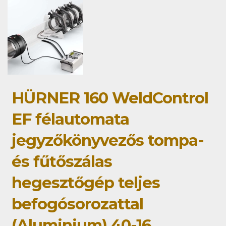
HÜRNER 160 WeldControl
EF félautomata
jegyzőkönyvezős tompa-
és fűtőszálas
hegesztőgép teljes
befogósorozattal
(Aluminium) 40-16