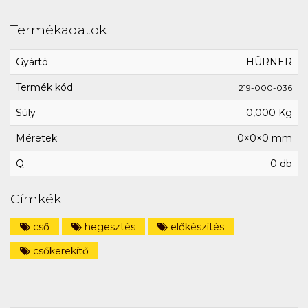
Termékadatok
Gyártó
HÜRNER
Termék kód
219-000-036
Súly
0,000 Kg
Méretek
0×0×0 mm
Q
0 db
Címkék
cső
hegesztés
előkészítés
csőkerekítő