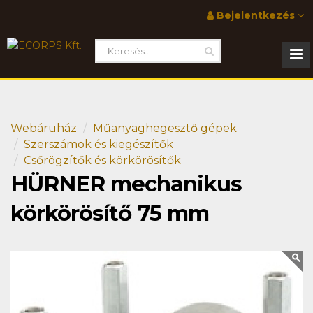
Bejelentkezés
Webáruház
Műanyaghegesztő gépek
Szerszámok és kiegészítők
Csőrögzítők és körkörösítők
HÜRNER mechanikus
körkörösítő 75 mm