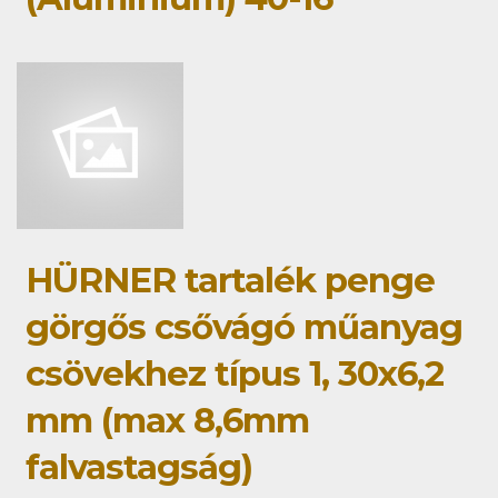
HÜRNER tartalék penge
görgős csővágó műanyag
csövekhez típus 1, 30x6,2
mm (max 8,6mm
falvastagság)