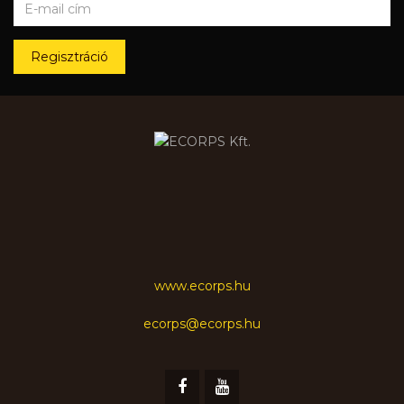
Regisztráció
www.ecorps.hu
ecorps@ecorps.hu