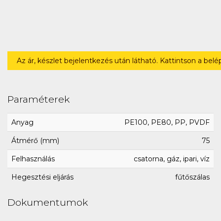
Az ár, készlet bejelentkezés után látható. Kattintson a bel
Paraméterek
Anyag
PE100, PE80, PP, PVDF
Átmérő (mm)
75
Felhasználás
csatorna, gáz, ipari, víz
Hegesztési eljárás
fűtőszálas
Dokumentumok