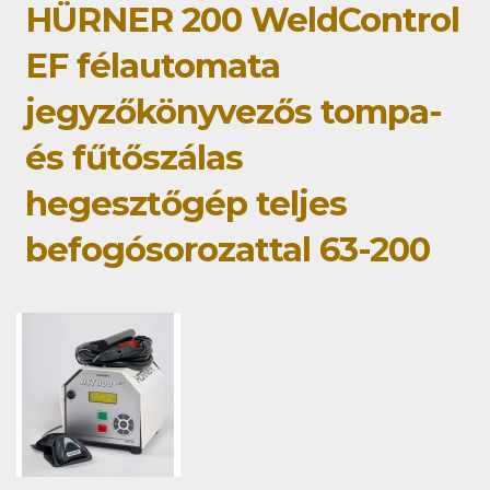
HÜRNER 200 WeldControl
EF félautomata
jegyzőkönyvezős tompa-
és fűtőszálas
hegesztőgép teljes
befogósorozattal 63-200