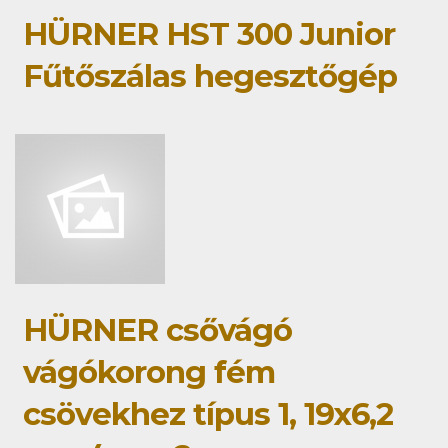
HÜRNER HST 300 Junior
Fűtőszálas hegesztőgép
HÜRNER csővágó
vágókorong fém
csövekhez típus 1, 19x6,2