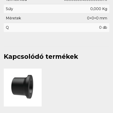
Súly
0,000 Kg
Méretek
0×0×0 mm
Q
0 db
Kapcsolódó termékek