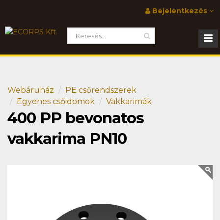
Bejelentkezés
Webáruház
PE csőrendszerek
Egyenes csőidomok
Vakkarimák
400 PP bevonatos
vakkarima PN10