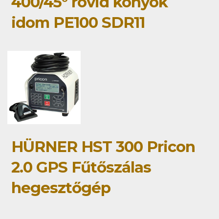
400/45° rövid könyök
idom PE100 SDR11
HÜRNER HST 300 Pricon
2.0 GPS Fűtőszálas
hegesztőgép