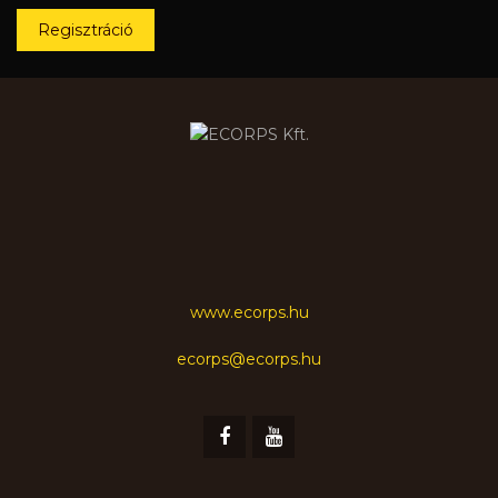
Regisztráció
www.ecorps.hu
ecorps@ecorps.hu