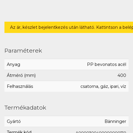
Az ár, készlet bejelentkezés után látható. Kattintson a bel
Paraméterek
Anyag
PP bevonatos acél
Átmérő (mm)
400
Felhasználás
csatorna, gáz, ipari, víz
Termékadatok
Gyártó
Bänninger
Termék kód
A0000300400000000170