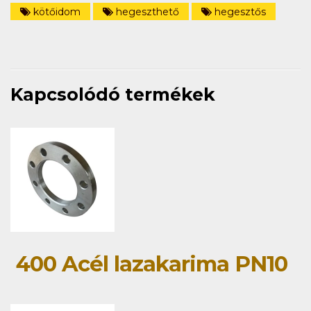
kötőidom
hegeszthető
hegesztős
Kapcsolódó termékek
400 Acél lazakarima PN10