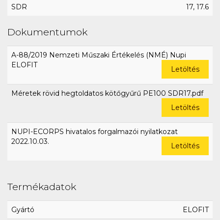
SDR
17, 17.6
Dokumentumok
A-88/2019 Nemzeti Műszaki Értékelés (NMÉ) Nupi
ELOFIT
Letöltés
Méretek rövid hegtoldatos kötőgyűrű PE100 SDR17.pdf
Letöltés
NUPI-ECORPS hivatalos forgalmazói nyilatkozat
2022.10.03.
Letöltés
Termékadatok
Gyártó
ELOFIT