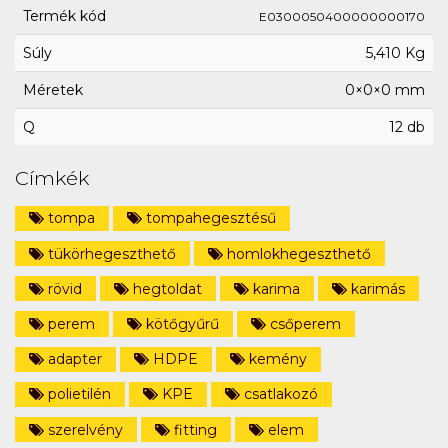
Termék kód
E0300050400000000170
Súly
5,410 Kg
Méretek
0×0×0 mm
Q
12 db
Címkék
tompa
tompahegesztésű
tükörhegeszthető
homlokhegeszthető
rövid
hegtoldat
karima
karimás
perem
kötőgyűrű
csőperem
adapter
HDPE
kemény
polietilén
KPE
csatlakozó
szerelvény
fitting
elem