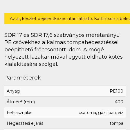
Az ár, készlet bejelentkezés után látható. Kattintson a bel
SDR 17 és SDR 17,6 szabványos méretarányú
PE csövekhez alkalmas tompahegesztéssel
beépíthető fröccsöntött idom. A mögé
helyezett lazakarimával együtt oldható kötés
kialakítására szolgál.
Paraméterek
Anyag
PE100
Átmérő (mm)
400
Felhasználás
csatorna, gáz, ipari, víz
Hegesztési eljárás
tompa