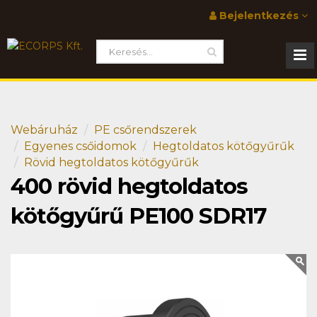
Bejelentkezés
Webáruház
PE csőrendszerek
Egyenes csőidomok
Hegtoldatos kötőgyűrűk
Rövid hegtoldatos kötőgyűrűk
400 rövid hegtoldatos
kötőgyűrű PE100 SDR17