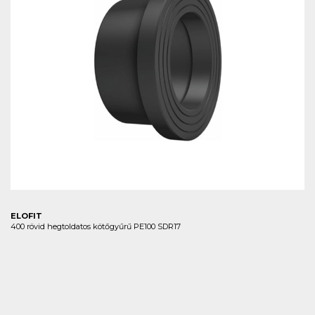
ELOFIT
400 rövid hegtoldatos kötőgyűrű PE100 SDR17