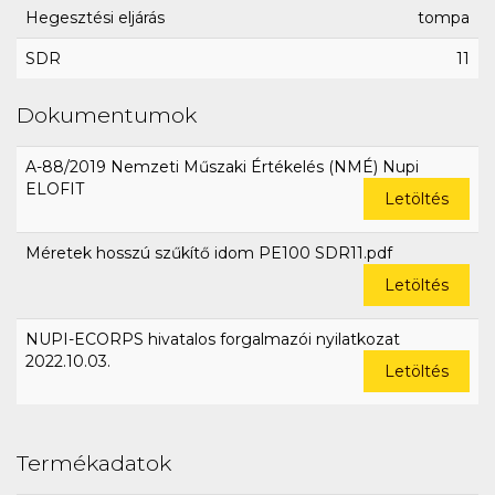
Hegesztési eljárás
tompa
SDR
11
Dokumentumok
A-88/2019 Nemzeti Műszaki Értékelés (NMÉ) Nupi
ELOFIT
Letöltés
Méretek hosszú szűkítő idom PE100 SDR11.pdf
Letöltés
NUPI-ECORPS hivatalos forgalmazói nyilatkozat
2022.10.03.
Letöltés
Termékadatok