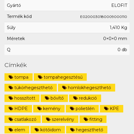
Gyártó
ELOFIT
Termék kód
E0200030180009000110
Súly
1,410 Kg
Méretek
0×0×0 mm
Q
0 db
Címkék
tompa
tompahegesztésű
tükörhegeszthető
homlokhegeszthető
hosszított
bővítő
redukció
HDPE
kemény
polietilén
KPE
csatlakozó
szerelvény
fitting
elem
kötőidom
hegeszthető