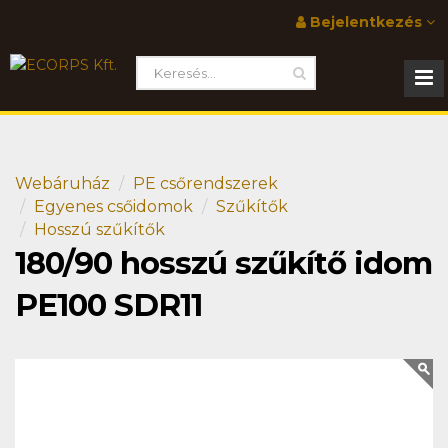
Bejelentkezés
Webáruház
PE csőrendszerek
Egyenes csőidomok
Szűkítők
Hosszú szűkítők
180/90 hosszú szűkítő idom
PE100 SDR11