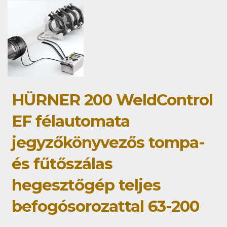
HÜRNER 200 WeldControl
EF félautomata
jegyzőkönyvezős tompa-
és fűtőszálas
hegesztőgép teljes
befogósorozattal 63-200