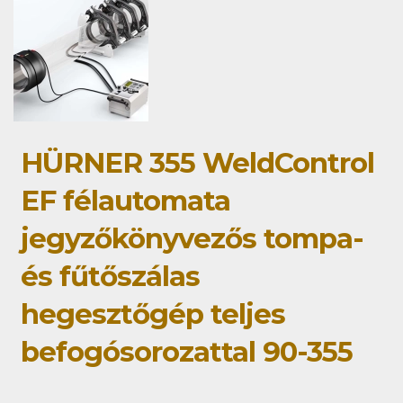
HÜRNER 355 WeldControl
EF félautomata
jegyzőkönyvezős tompa-
és fűtőszálas
hegesztőgép teljes
befogósorozattal 90-355