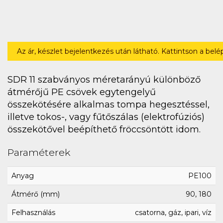
Az ár, készlet bejelentkezés után látható. Kattintson a bel
SDR 11 szabványos méretarányú különböző
átmérőjű PE csövek egytengelyű
összekötésére alkalmas tompa hegesztéssel,
illetve tokos-, vagy fűtőszálas (elektrofúziós)
összekötővel beépíthető fröccsöntött idom.
Paraméterek
Anyag
PE100
Átmérő (mm)
90, 180
Felhasználás
csatorna, gáz, ipari, víz