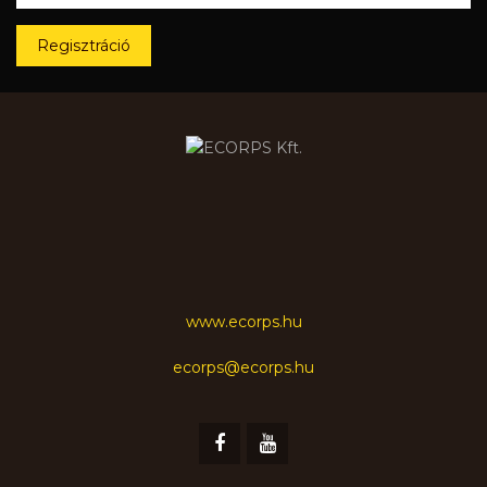
Regisztráció
www.ecorps.hu
ecorps@ecorps.hu