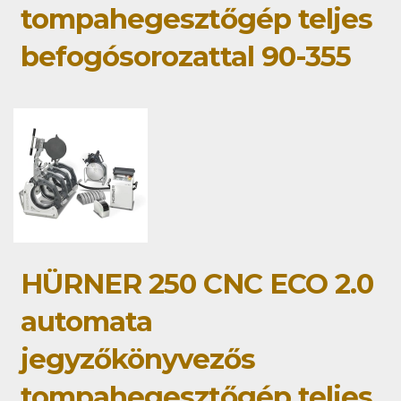
tompahegesztőgép teljes
befogósorozattal 90-355
HÜRNER 250 CNC ECO 2.0
automata
jegyzőkönyvezős
tompahegesztőgép teljes