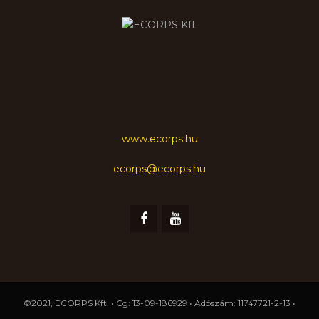
www.ecorps.hu
ecorps@ecorps.hu
©2021, ECORPS Kft. • Cg: 13-09-186929 • Adószám: 11747721-2-13 •