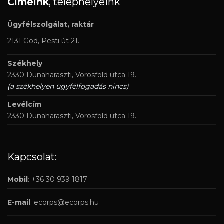
Címeink
, telephelyeink
Ügyfélszolgálat, raktár
2131 Göd, Pesti út 21.
Székhely
2330 Dunaharaszti, Vörösföld utca 19.
(a székhelyen ügyfélfogadás nincs)
Levélcím
2330 Dunaharaszti, Vörösföld utca 19.
Kapcsolat:
Mobil
: +36 30 939 1817
E-mail
:
ecorps@ecorps.hu