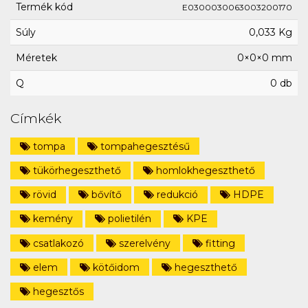
Termék kód
E0300030063003200170
Súly
0,033 Kg
Méretek
0×0×0 mm
Q
0 db
Címkék
tompa
tompahegesztésű
tükörhegeszthető
homlokhegeszthető
rövid
bővítő
redukció
HDPE
kemény
polietilén
KPE
csatlakozó
szerelvény
fitting
elem
kötőidom
hegeszthető
hegesztős