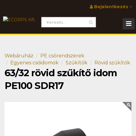
Bejelentkezés
Webáruház
PE csőrendszerek
Egyenes csőidomok
Szűkítők
Rövid szűkítők
63/32 rövid szűkítő idom
PE100 SDR17