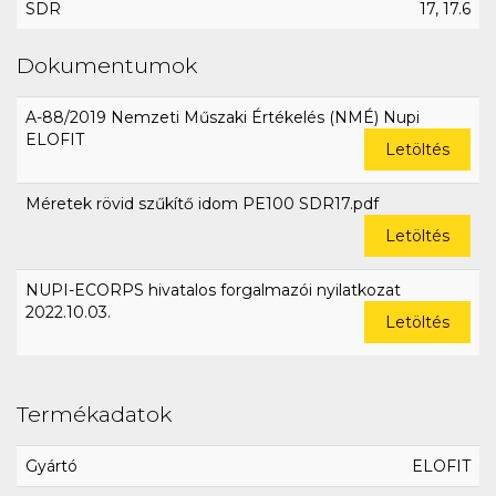
SDR
17, 17.6
Dokumentumok
A-88/2019 Nemzeti Műszaki Értékelés (NMÉ) Nupi
ELOFIT
Letöltés
Méretek rövid szűkítő idom PE100 SDR17.pdf
Letöltés
NUPI-ECORPS hivatalos forgalmazói nyilatkozat
2022.10.03.
Letöltés
Termékadatok
Gyártó
ELOFIT