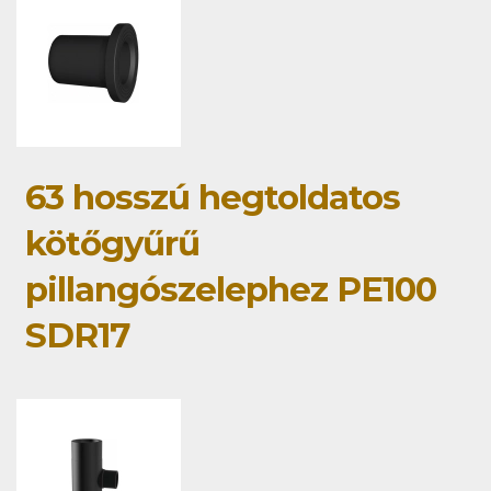
63 hosszú hegtoldatos
kötőgyűrű
pillangószelephez PE100
SDR17