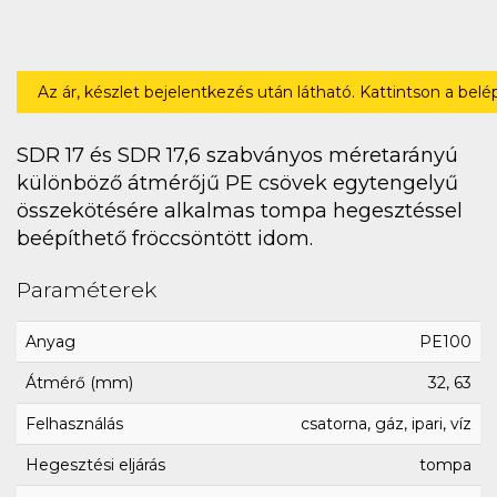
Az ár, készlet bejelentkezés után látható. Kattintson a bel
SDR 17 és SDR 17,6 szabványos méretarányú
különböző átmérőjű PE csövek egytengelyű
összekötésére alkalmas tompa hegesztéssel
beépíthető fröccsöntött idom.
Paraméterek
Anyag
PE100
Átmérő (mm)
32, 63
Felhasználás
csatorna, gáz, ipari, víz
Hegesztési eljárás
tompa