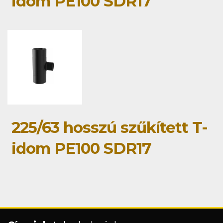
idom PE100 SDR17
225/63 hosszú szűkített T-
idom PE100 SDR17