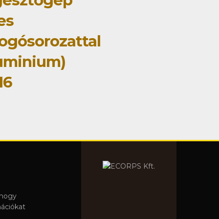
gesztőgép
jes
ogósorozattal
uminium)
16
 hogy
mációkat