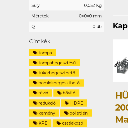
Súly
0,052 Kg
Méretek
0×0×0 mm
Kap
Q
0 db
Címkék
tompa
tompahegesztésű
tükörhegeszthető
homlokhegeszthető
HÜ
rövid
bővítő
redukció
HDPE
20
kemény
polietilén
Ma
KPE
csatlakozó