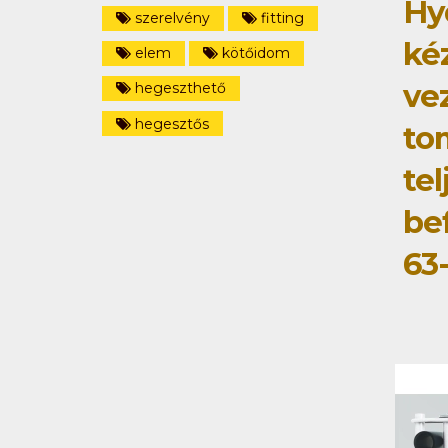
Hy
szerelvény
fitting
ké
elem
kötőidom
ve
hegeszthető
hegesztős
to
tel
be
63