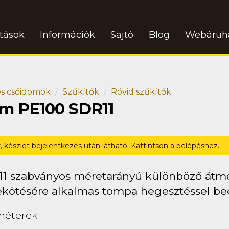
atások
Információk
Sajtó
Blog
Webáruh
s csőidomok
Szűkítők
Rövid szűkítők
dom PE100 SDR11
r, készlet bejelentkezés után látható. Kattintson a belépéshez.
11 szabványos méretarányú különböző átm
ekötésére alkalmas tompa hegesztéssel beé
méterek