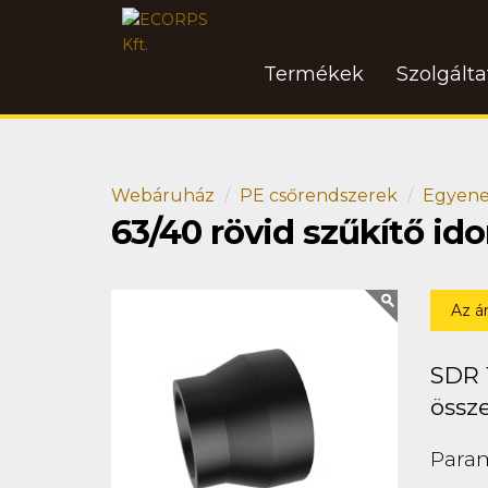
Termékek
Szolgált
Webáruház
PE csőrendszerek
Egyene
63/40 rövid szűkítő i
Az á
SDR 
össz
Para