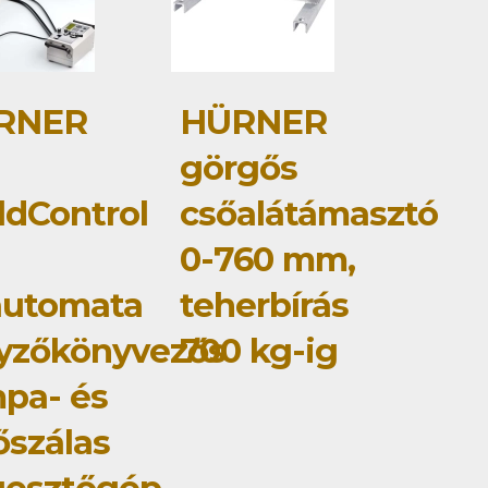
RNER
HÜRNER
görgős
dControl
csőalátámasztó
0-760 mm,
automata
teherbírás
yzőkönyvezős
700 kg-ig
pa- és
őszálas