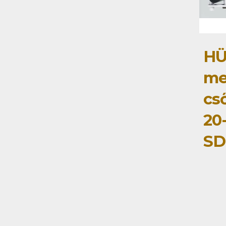
HÜ
me
cső
20
SD