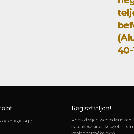
he
tel
bef
(Al
40-
olat:
Regisztráljon!
Regisztráljon weboldalunkon,
 +36 30 939 1817
naprakész ár és készlet infor
kapjon termékeinkről!