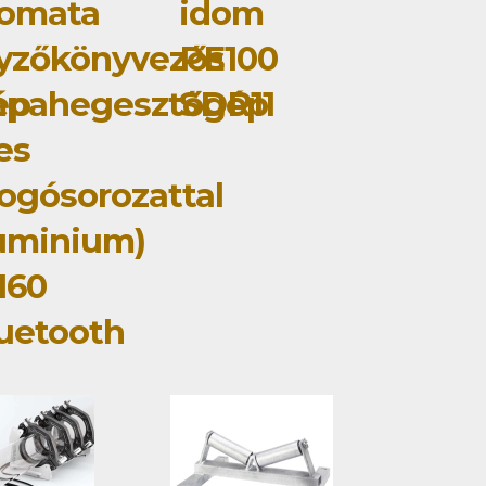
tomata
idom
yzőkönyvezős
PE100
ép
mpahegesztőgép
SDR11
jes
ogósorozattal
uminium)
160
uetooth