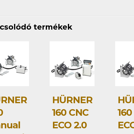
csolódó termékek
RNER
HÜRNER
HÜ
0
160 CNC
160
nual
ECO 2.0
ECO