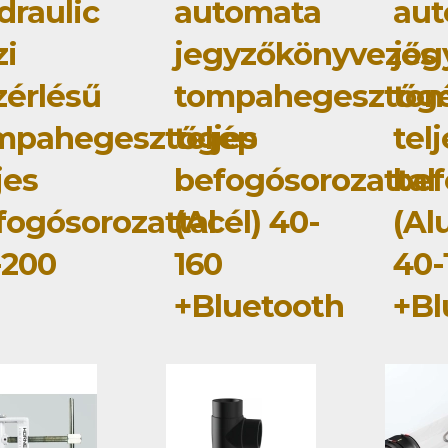
draulic
automata
au
zi
jegyzőkönyvezős
jeg
zérlésű
tompahegesztőg
to
mpahegesztőgép
teljes
tel
jes
befogósorozattal
bef
fogósorozattal
(Acél) 40-
(Al
-200
160
40-
+Bluetooth
+Bl