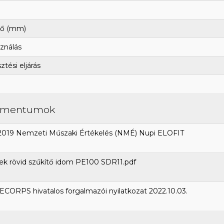
ő (mm)
ználás
tési eljárás
umentumok
2019 Nemzeti Műszaki Értékelés (NMÉ) Nupi ELOFIT
k rövid szűkítő idom PE100 SDR11.pdf
CORPS hivatalos forgalmazói nyilatkozat 2022.10.03.