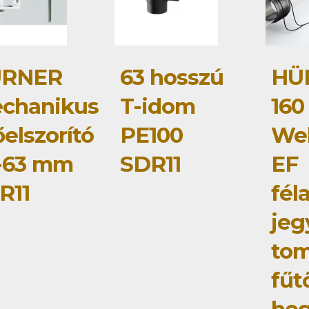
RNER
63 hosszú
HÜ
chanikus
T-idom
160
elszorító
PE100
Wel
-63 mm
SDR11
EF
R11
fél
jeg
tom
fűt