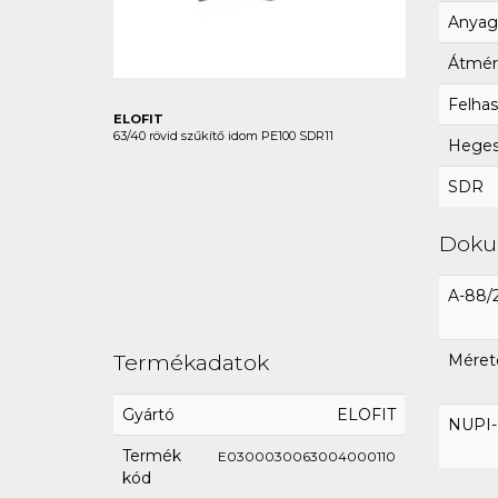
Anyag
Átmér
Felhas
ELOFIT
63/40 rövid szűkítő idom PE100 SDR11
Hegesz
SDR
Dok
A-88/
Termékadatok
Mérete
Gyártó
ELOFIT
NUPI-E
Termék
E0300030063004000110
kód