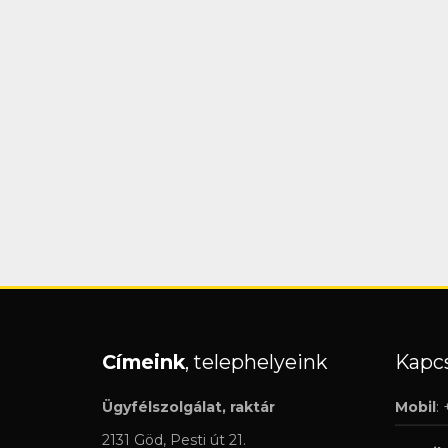
Címeink
, telephelyeink
Kapcs
Ügyfélszolgálat, raktár
Mobil
:
2131 Göd, Pesti út 21.