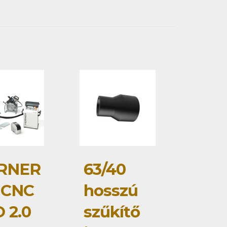
RNER
63/40
 CNC
hosszú
 2.0
szűkítő