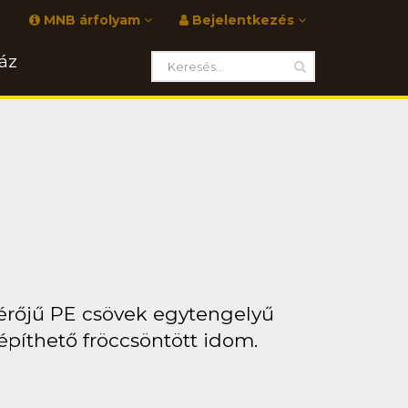
MNB árfolyam
Bejelentkezés
áz
érőjű PE csövek egytengelyű
píthető fröccsöntött idom.