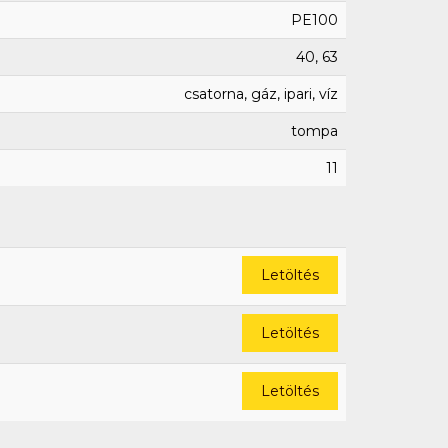
PE100
40, 63
csatorna, gáz, ipari, víz
tompa
11
Letöltés
Letöltés
Letöltés