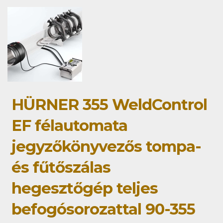
HÜRNER 355 WeldControl
EF félautomata
jegyzőkönyvezős tompa-
és fűtőszálas
hegesztőgép teljes
befogósorozattal 90-355