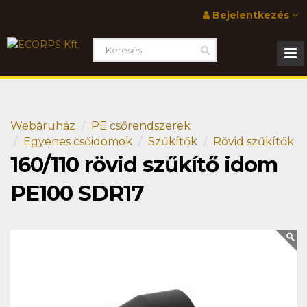
Bejelentkezés
Webáruház
PE csőrendszerek
Egyenes csőidomok
Szűkítők
Rövid szűkítők
160/110 rövid szűkítő idom
PE100 SDR17