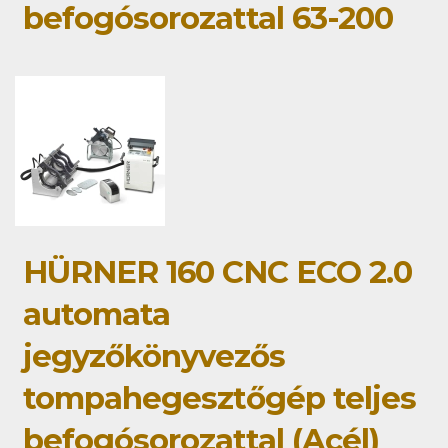
befogósorozattal 63-200
HÜRNER 160 CNC ECO 2.0
automata
jegyzőkönyvezős
tompahegesztőgép teljes
befogósorozattal (Acél)