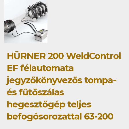
HÜRNER 200 WeldControl
EF félautomata
jegyzőkönyvezős tompa-
és fűtőszálas
hegesztőgép teljes
befogósorozattal 63-200