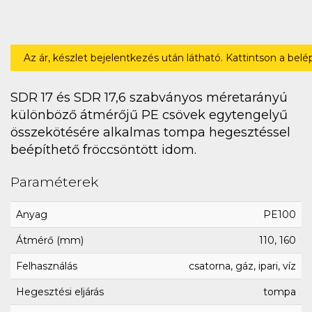
Az ár, készlet bejelentkezés után látható. Kattintson a bel
SDR 17 és SDR 17,6 szabványos méretarányú
különböző átmérőjű PE csövek egytengelyű
összekötésére alkalmas tompa hegesztéssel
beépíthető fröccsöntött idom.
Paraméterek
Anyag
PE100
Átmérő (mm)
110, 160
Felhasználás
csatorna, gáz, ipari, víz
Hegesztési eljárás
tompa