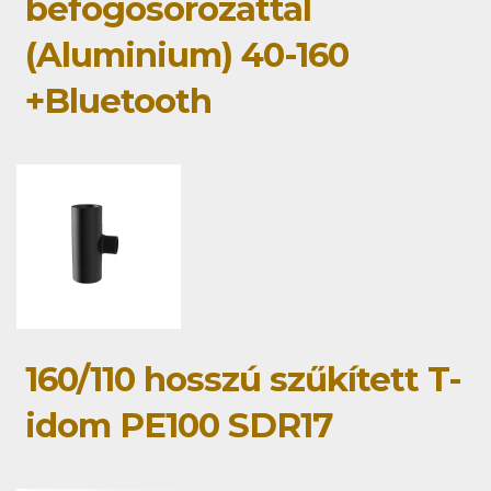
befogósorozattal
(Aluminium) 40-160
+Bluetooth
160/110 hosszú szűkített T-
idom PE100 SDR17