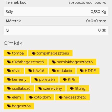
Termék kód
E0300030160011000170
Súly
0,530 Kg
Méretek
0×0×0 mm
Q
0 db
Címkék
tompa
tompahegesztésű
tükörhegeszthető
homlokhegeszthető
rövid
bővítő
redukció
HDPE
kemény
polietilén
KPE
csatlakozó
szerelvény
fitting
elem
kötőidom
hegeszthető
hegesztős