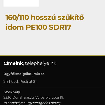
160/110 hosszú szűkítő
idom PE100 SDR17
Címeink
, telephelyeink
Ügyfélszolgálat, raktár
2131 Göd, Pesti út 21.
Székhely
2330 Dunaharaszti, Vörösföld utca 19.
(a székhelyen ügyfélfogadás nincs)