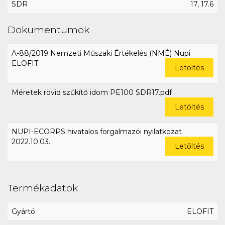
SDR
17, 17.6
Dokumentumok
A-88/2019 Nemzeti Műszaki Értékelés (NMÉ) Nupi
ELOFIT
Letöltés
Méretek rövid szűkítő idom PE100 SDR17.pdf
Letöltés
NUPI-ECORPS hivatalos forgalmazói nyilatkozat
2022.10.03.
Letöltés
Termékadatok
Gyártó
ELOFIT