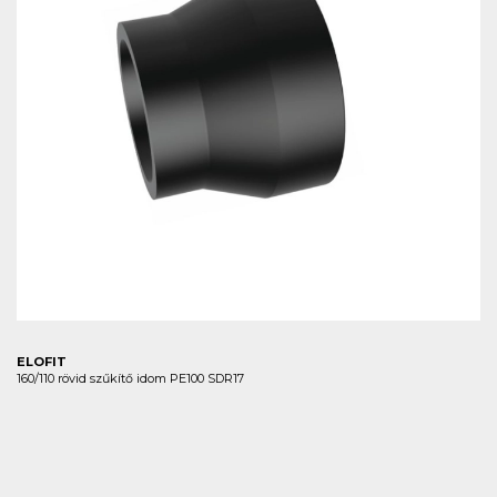
ELOFIT
160/110 rövid szűkítő idom PE100 SDR17