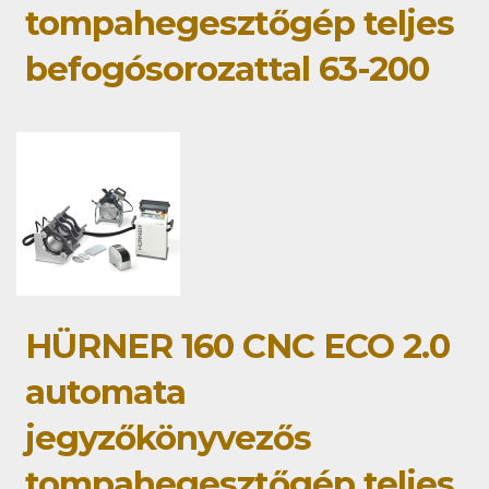
tompahegesztőgép teljes
befogósorozattal 63-200
HÜRNER 160 CNC ECO 2.0
automata
jegyzőkönyvezős
tompahegesztőgép teljes