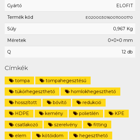
Gyártó
ELOFIT
Termék kód
E0200030160011000170
Súly
0,967 Kg
Méretek
0×0×0 mm
Q
12 db
Címkék
tompa
tompahegesztésű
tükörhegeszthető
homlokhegeszthető
hosszított
bővítő
redukció
HDPE
kemény
polietilén
KPE
csatlakozó
szerelvény
fitting
elem
kötőidom
hegeszthető