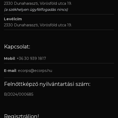
2330 Dunaharaszti, Vörösföld utca 19.
(a székhelyen ügyfélfogadás nincs)
Levélcím
2330 Dunaharaszti, Vörösföld utca 19.
Kapcsolat:
Mobil
: +36 30 939 1817
E-mail
:
ecorps@ecorps.hu
Felnőttképző nyilvántartási szám:
B/2024/000685
Regisztráljon!