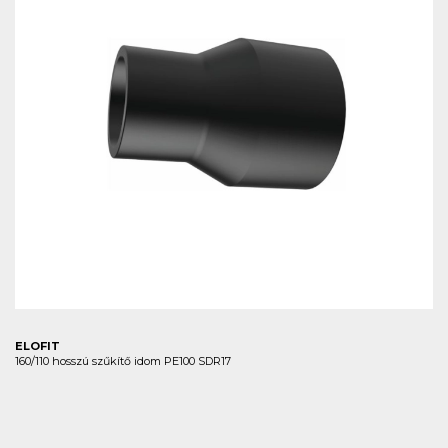
ELOFIT
160/110 hosszú szűkítő idom PE100 SDR17