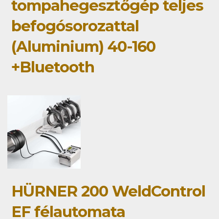
tompahegesztőgép teljes
befogósorozattal
(Aluminium) 40-160
+Bluetooth
HÜRNER 200 WeldControl
EF félautomata