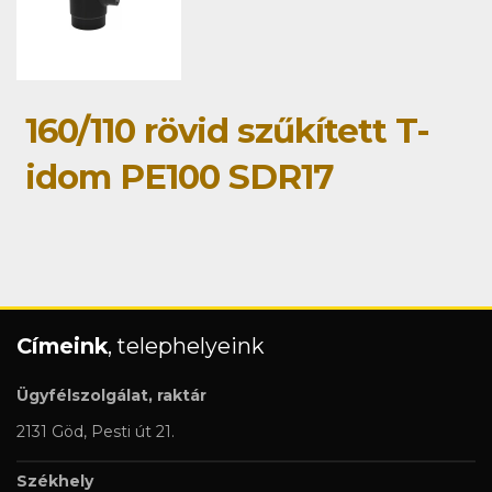
160/110 rövid szűkített T-
idom PE100 SDR17
Címeink
, telephelyeink
Ügyfélszolgálat, raktár
2131 Göd, Pesti út 21.
Székhely