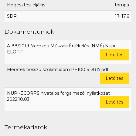
Hegesztési eljárás
tompa
SDR
17, 17.6
Dokumentumok
A-88/2019 Nemzeti Műszaki Értékelés (NMÉ) Nupi
ELOFIT
Letöltés
Méretek hosszú szűkítő idom PE100 SDR17.pdf
Letöltés
NUPI-ECORPS hivatalos forgalmazói nyilatkozat
2022.10.03.
Letöltés
Termékadatok