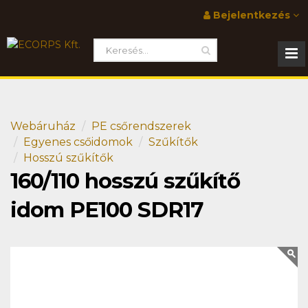
Bejelentkezés
Webáruház
PE csőrendszerek
Egyenes csőidomok
Szűkítők
Hosszú szűkítők
160/110 hosszú szűkítő
idom PE100 SDR17