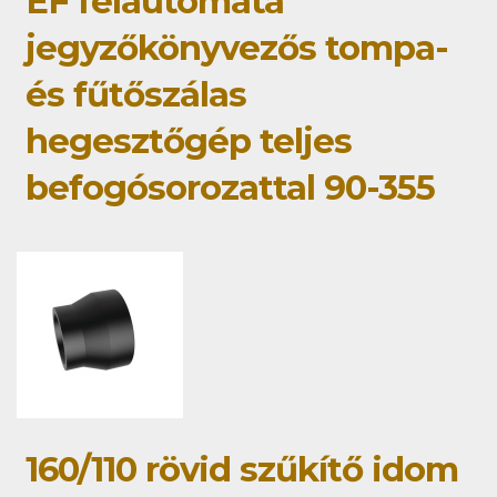
EF félautomata
jegyzőkönyvezős tompa-
és fűtőszálas
hegesztőgép teljes
befogósorozattal 90-355
160/110 rövid szűkítő idom