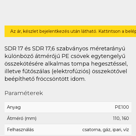
Az ár, készlet bejelentkezés után látható. Kattintson a bel
SDR 17 és SDR 17,6 szabványos méretarányú
különböző átmérőjű PE csövek egytengelyű
összekötésére alkalmas tompa hegesztéssel,
illetve fűtőszálas (elektrofúziós) összekötővel
beépíthető fröccsöntött idom.
Paraméterek
Anyag
PE100
Átmérő (mm)
110, 160
Felhasználás
csatorna, gáz, ipari, víz