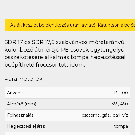
Az ár, készlet bejelentkezés után látható. Kattintson a bel
SDR 17 és SDR 17,6 szabványos méretarányú
különböző átmérőjű PE csövek egytengelyű
összekötésére alkalmas tompa hegesztéssel
beépíthető fröccsöntött idom.
Paraméterek
Anyag
PE100
Átmérő (mm)
355, 450
Felhasználás
csatorna, gáz, ipari, víz
Hegesztési eljárás
tompa