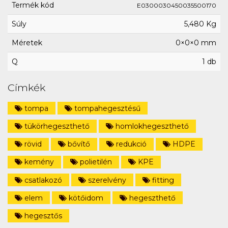
Termék kód
E0300030450035500170
Súly
5,480 Kg
Méretek
0×0×0 mm
Q
1 db
Címkék
tompa
tompahegesztésű
tükörhegeszthető
homlokhegeszthető
rövid
bővítő
redukció
HDPE
kemény
polietilén
KPE
csatlakozó
szerelvény
fitting
elem
kötőidom
hegeszthető
hegesztős