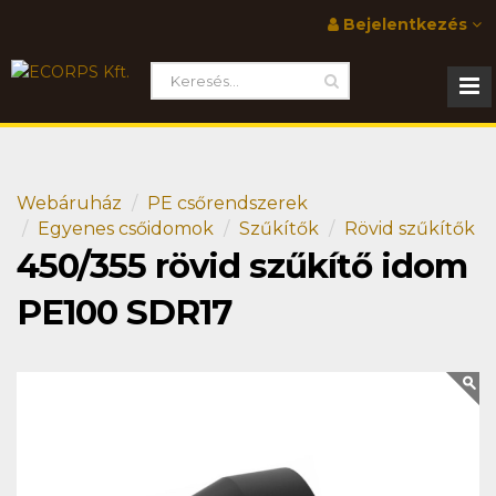
Bejelentkezés
Webáruház
PE csőrendszerek
Egyenes csőidomok
Szűkítők
Rövid szűkítők
450/355 rövid szűkítő idom
PE100 SDR17