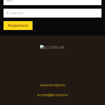
Regisztráció
www.ecorps.hu
ecorps@ecorps.hu