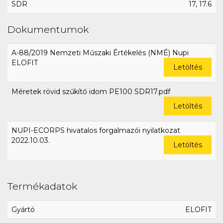
SDR
17, 17.6
Dokumentumok
A-88/2019 Nemzeti Műszaki Értékelés (NMÉ) Nupi
ELOFIT
Letöltés
Méretek rövid szűkítő idom PE100 SDR17.pdf
Letöltés
NUPI-ECORPS hivatalos forgalmazói nyilatkozat
2022.10.03.
Letöltés
Termékadatok
Gyártó
ELOFIT