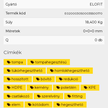
Gyártó
ELOFIT
Termék kód
E0200030500035500170
Súly
18,400 Kg
Méretek
0×0×0 mm
Q
0 db
Címkék
tompa
tompahegesztésű
tükörhegeszthető
homlokhegeszthető
hosszított
bővítő
redukció
HDPE
kemény
polietilén
KPE
csatlakozó
szerelvény
fitting
elem
kötőidom
hegeszthető