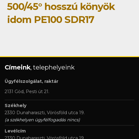
500/45° hosszú könyök
idom PE100 SDR17
Címeink
, telephelyeink
Ügyfélszolgálat, raktár
2131 Göd, Pesti út 21.
Székhely
2330 Dunaharaszti, Vörösföld utca 19.
(a székhelyen ügyfélfogadás nincs)
Levélcím
2330 Dunaharaszti, Vörösföld utca 19.