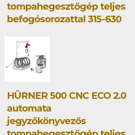
tompahegesztőgép teljes
befogósorozattal 315-630
HÜRNER 500 CNC ECO 2.0
automata
jegyzőkönyvezős
tompahegesztőgép teljes