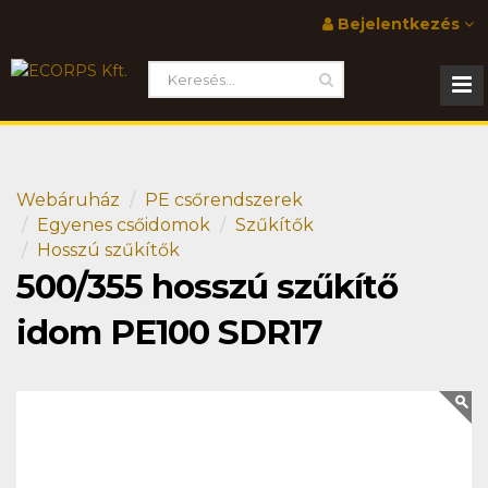
Bejelentkezés
Webáruház
PE csőrendszerek
Egyenes csőidomok
Szűkítők
Hosszú szűkítők
500/355 hosszú szűkítő
idom PE100 SDR17