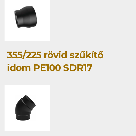
355/225 rövid szűkítő
idom PE100 SDR17