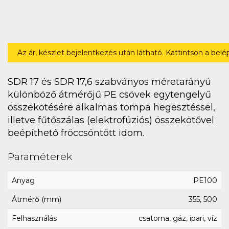
Az ár, készlet bejelentkezés után látható. Kattintson a bel
SDR 17 és SDR 17,6 szabványos méretarányú
különböző átmérőjű PE csövek egytengelyű
összekötésére alkalmas tompa hegesztéssel,
illetve fűtőszálas (elektrofúziós) összekötővel
beépíthető fröccsöntött idom.
Paraméterek
Anyag
PE100
Átmérő (mm)
355, 500
Felhasználás
csatorna, gáz, ipari, víz