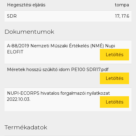
Hegesztési eljárás
tompa
SDR
17, 17.6
Dokumentumok
A-88/2019 Nemzeti Műszaki Értékelés (NMÉ) Nupi
ELOFIT
Letöltés
Méretek hosszú szűkítő idom PE100 SDR17.pdf
Letöltés
NUPI-ECORPS hivatalos forgalmazói nyilatkozat
2022.10.03.
Letöltés
Termékadatok