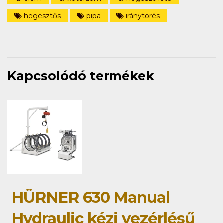
hegesztős
pipa
iránytörés
Kapcsolódó termékek
HÜRNER 630 Manual
Hydraulic kézi vezérlésű