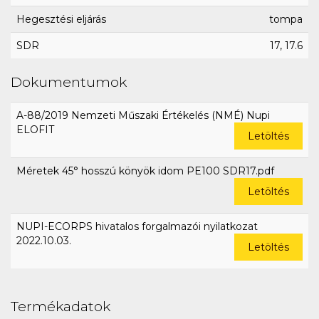
Hegesztési eljárás
tompa
SDR
17, 17.6
Dokumentumok
A-88/2019 Nemzeti Műszaki Értékelés (NMÉ) Nupi
ELOFIT
Letöltés
Méretek 45° hosszú könyök idom PE100 SDR17.pdf
Letöltés
NUPI-ECORPS hivatalos forgalmazói nyilatkozat
2022.10.03.
Letöltés
Termékadatok