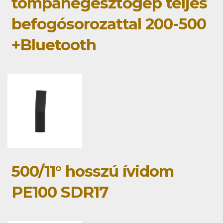
tompahegesztőgép teljes
befogósorozattal 200-500
+Bluetooth
500/11° hosszú ívidom
PE100 SDR17