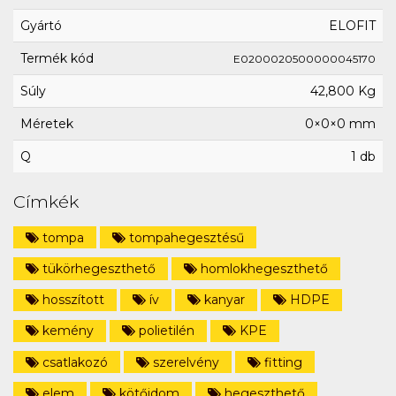
Gyártó
ELOFIT
Termék kód
E0200020500000045170
Súly
42,800 Kg
Méretek
0×0×0 mm
Q
1 db
Címkék
tompa
tompahegesztésű
tükörhegeszthető
homlokhegeszthető
hosszított
ív
kanyar
HDPE
kemény
polietilén
KPE
csatlakozó
szerelvény
fitting
elem
kötőidom
hegeszthető