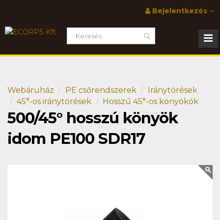
Bejelentkezés
Webáruház
PE csőrendszerek
Iránytörések
45°-os iránytörések
Hosszú 45°-os könyökök
500/45° hosszú könyök
idom PE100 SDR17