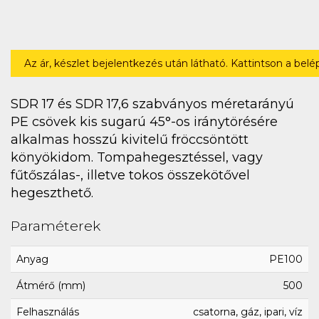
Az ár, készlet bejelentkezés után látható. Kattintson a bel
SDR 17 és SDR 17,6 szabványos méretarányú
PE csövek kis sugarú 45°-os iránytörésére
alkalmas hosszú kivitelű fröccsöntött
könyökidom. Tompahegesztéssel, vagy
fűtőszálas-, illetve tokos összekötővel
hegeszthető.
Paraméterek
Anyag
PE100
Átmérő (mm)
500
Felhasználás
csatorna, gáz, ipari, víz