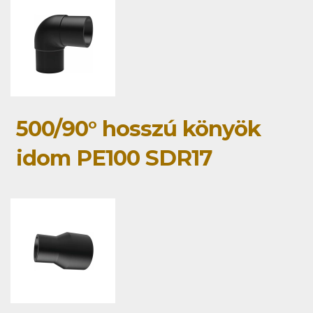
500/90° hosszú könyök
idom PE100 SDR17