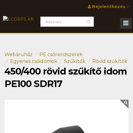
Bejelentkezés
Webáruház
PE csőrendszerek
Egyenes csőidomok
Szűkítők
Rövid szűkítők
450/400 rövid szűkítő idom
PE100 SDR17