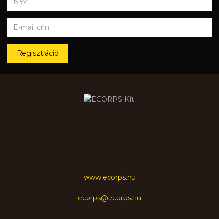
Regisztráció
www.ecorps.hu
ecorps@ecorps.hu