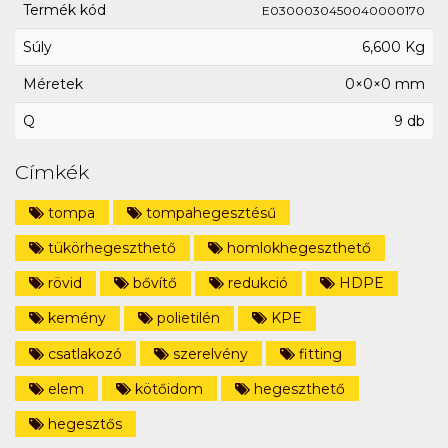
Termék kód
E0300030450040000170
Súly
6,600 Kg
Méretek
0×0×0 mm
Q
9 db
Címkék
tompa
tompahegesztésű
tükörhegeszthető
homlokhegeszthető
rövid
bővítő
redukció
HDPE
kemény
polietilén
KPE
csatlakozó
szerelvény
fitting
elem
kötőidom
hegeszthető
hegesztős