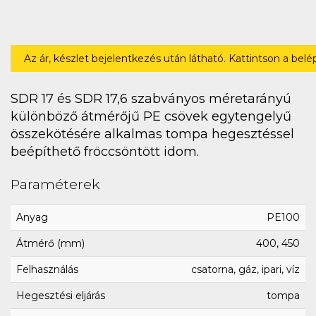
Az ár, készlet bejelentkezés után látható. Kattintson a bel
SDR 17 és SDR 17,6 szabványos méretarányú
különböző átmérőjű PE csövek egytengelyű
összekötésére alkalmas tompa hegesztéssel
beépíthető fröccsöntött idom.
Paraméterek
Anyag
PE100
Átmérő (mm)
400, 450
Felhasználás
csatorna, gáz, ipari, víz
Hegesztési eljárás
tompa