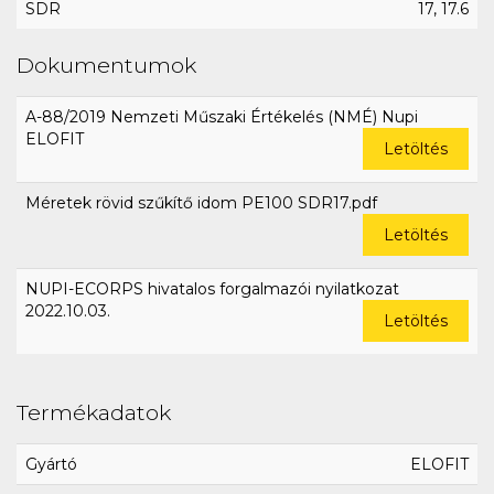
SDR
17, 17.6
Dokumentumok
A-88/2019 Nemzeti Műszaki Értékelés (NMÉ) Nupi
ELOFIT
Letöltés
Méretek rövid szűkítő idom PE100 SDR17.pdf
Letöltés
NUPI-ECORPS hivatalos forgalmazói nyilatkozat
2022.10.03.
Letöltés
Termékadatok
Gyártó
ELOFIT