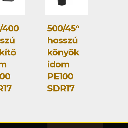
/400
500/45°
szú
hosszú
kítő
könyök
om
idom
00
PE100
R17
SDR17