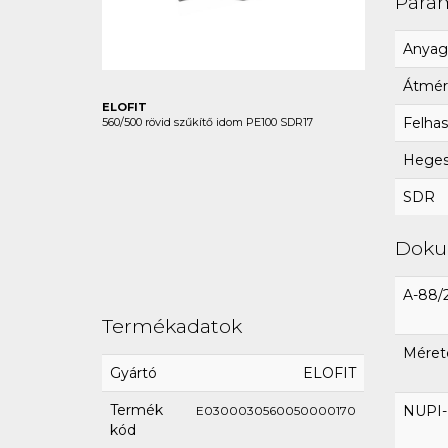
Para
Anyag
Átmér
ELOFIT
Felhas
560/500 rövid szűkítő idom PE100 SDR17
Hegesz
SDR
Dok
A-88/
Termékadatok
Méret
Gyártó
ELOFIT
Termék
NUPI-E
E0300030560050000170
kód