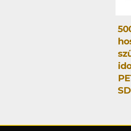
50
ho
sz
id
PE
SD