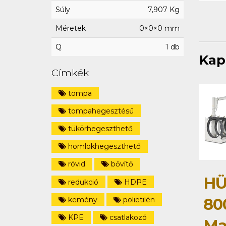
Súly
7,907 Kg
Méretek
0×0×0 mm
Q
1 db
Kap
Címkék
tompa
tompahegesztésű
tükörhegeszthető
homlokhegeszthető
rövid
bővítő
HÜ
redukció
HDPE
80
kemény
polietilén
KPE
csatlakozó
Ma