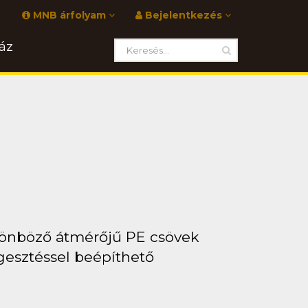
MNB árfolyam
Bejelentkezés
áz
lönböző átmérőjű PE csövek
esztéssel beépíthető