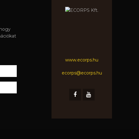
 hogy
mációkat
www.ecorps.hu
ecorps@ecorps.hu