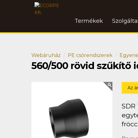
Termékek
Szolgált
Webáruház
PE csőrendszerek
Egyene
560/500 rövid szűkítő
Az á
SDR 
egyt
fröcc