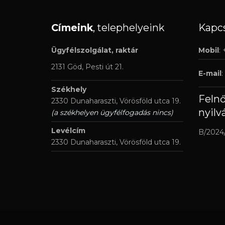
Címeink
, telephelyeink
Kapcs
Ügyfélszolgálat, raktár
Mobil
:
2131 Göd, Pesti út 21.
E-mail
:
Székhely
Feln
2330 Dunaharaszti, Vörösföld utca 19.
nyilv
(a székhelyen ügyfélfogadás nincs)
Levélcím
B/2024
2330 Dunaharaszti, Vörösföld utca 19.