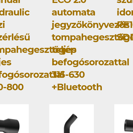
draulic
automata
id
zi
jegyzőkönyvezős
PE1
zérlésű
tompahegesztőg
SD
mpahegesztőgép
teljes
jes
befogósorozattal
fogósorozattal
315-630
0-800
+Bluetooth