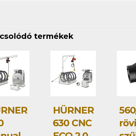
csolódó termékek
RNER
HÜRNER
560
0
630 CNC
röv
nual
ECO 2.0
szű