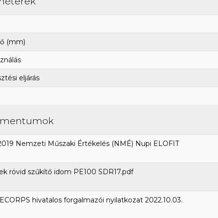
méterek
ő (mm)
ználás
tési eljárás
umentumok
2019 Nemzeti Műszaki Értékelés (NMÉ) Nupi ELOFIT
ek rövid szűkítő idom PE100 SDR17.pdf
CORPS hivatalos forgalmazói nyilatkozat 2022.10.03.