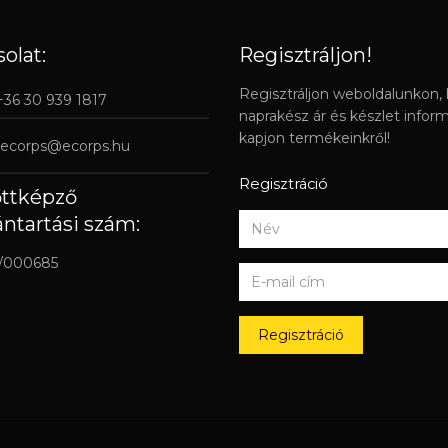
olat:
Regisztráljon!
Regisztráljon weboldalunkon,
 +36 30 939 1817
naprakész ár és készlet infor
kapjon termékeinkről!
ecorps@ecorps.hu
Regisztráció
őttképző
ántartási szám:
/000685
Regisztráció