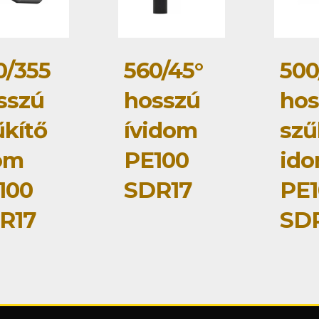
0/355
560/45°
500
sszú
hosszú
hos
űkítő
ívidom
szű
om
PE100
id
100
SDR17
PE1
R17
SD