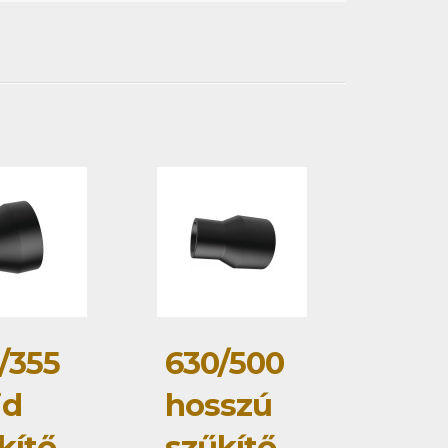
/355
630/500
id
hosszú
kítő
szűkítő