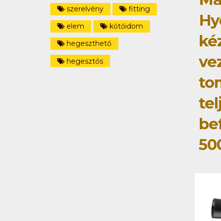
szerelvény
fitting
Hy
elem
kötőidom
ké
hegeszthető
ve
hegesztős
to
tel
be
50