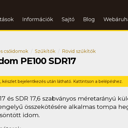
atások
Információk
Sajtó
Blog
Webáruh
s csőidomok
Szűkítők
Rövid szűkítők
 idom PE100 SDR17
r, készlet bejelentkezés után látható. Kattintson a belépéshez.
17 és SDR 17,6 szabványos méretarányú kü
engelyű összekötésére alkalmas tompa heg
söntött idom.