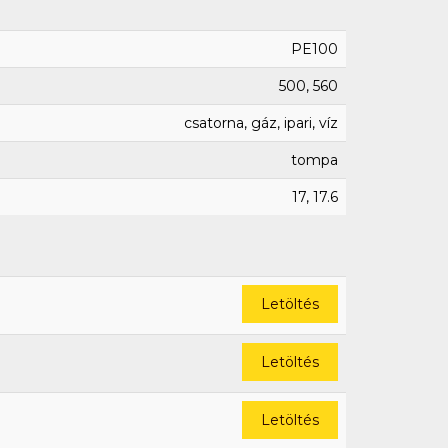
PE100
500, 560
csatorna, gáz, ipari, víz
tompa
17, 17.6
Letöltés
Letöltés
Letöltés