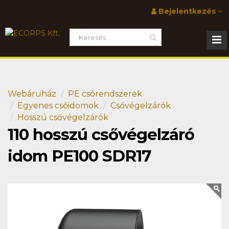
Bejelentkezés
Webáruház
PE csőrendszerek
Egyenes csőidomok
Csővégelzárók
Hosszú csővégelzárók
110 hosszú csővégelzáró
idom PE100 SDR17