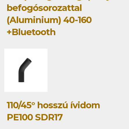
befogósorozattal
(Aluminium) 40-160
+Bluetooth
110/45° hosszú ívidom
PE100 SDR17