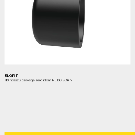
ELOFIT
110 hosszú csővégelzáró idom PE100 SDR17