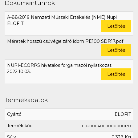
Dokumentumok
A-88/2019 Nemzeti Műszaki Értékelés (NMÉ) Nupi
ELOFIT
Letöltés
Méretek hosszú csővégelzáró idom PE100 SDR17.pdf
Letöltés
NUPI-ECORPS hivatalos forgalmazói nyilatkozat
2022.10.03.
Letöltés
Termékadatok
Gyártó
ELOFIT
Termék kód
E0200040110000000170
Súly
0,338 Kg