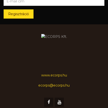
Regisztráció
www.ecorps.hu
ecorps@ecorps.hu