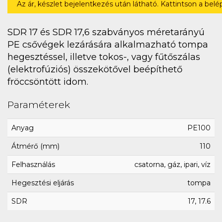
Az ár, készlet bejelentkezés után látható. Kattintson a bel
SDR 17 és SDR 17,6 szabványos méretarányú
PE csővégek lezárására alkalmazható tompa
hegesztéssel, illetve tokos-, vagy fűtőszálas
(elektrofúziós) összekötővel beépíthető
fröccsöntött idom.
Paraméterek
Anyag
PE100
Átmérő (mm)
110
Felhasználás
csatorna, gáz, ipari, víz
Hegesztési eljárás
tompa
SDR
17, 17.6