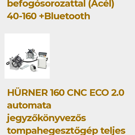
befogósorozattal (Acél)
40-160 +Bluetooth
HÜRNER 160 CNC ECO 2.0
automata
jegyzőkönyvezős
tompahegesztőgép teljes