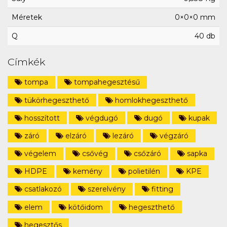
Méretek
0×0×0 mm
Q
40 db
Címkék
tompa
tompahegesztésű
tükörhegeszthető
homlokhegeszthető
hosszított
végdugó
dugó
kupak
záró
elzáró
lezáró
végzáró
végelem
csővég
csőzáró
sapka
HDPE
kemény
polietilén
KPE
csatlakozó
szerelvény
fitting
elem
kötőidom
hegeszthető
hegesztős