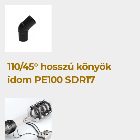
110/45° hosszú könyök
idom PE100 SDR17