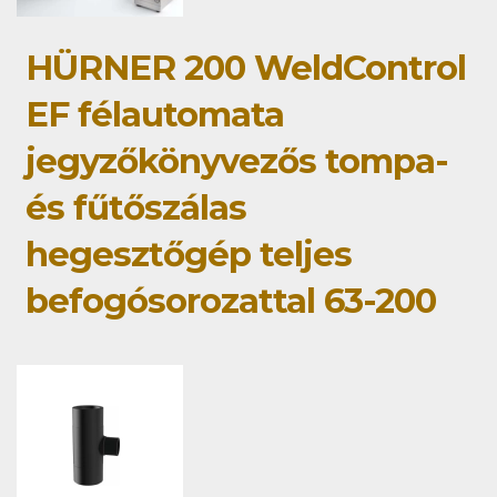
HÜRNER 200 WeldControl
EF félautomata
jegyzőkönyvezős tompa-
és fűtőszálas
hegesztőgép teljes
befogósorozattal 63-200