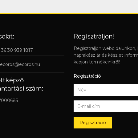
olat:
Regisztráljon!
Regisztráljon weboldalunkon,
 +36 30 939 1817
naprakész ár és készlet infor
kapjon termékeinkről!
ecorps@ecorps.hu
Regisztráció
őttképző
ántartási szám:
/000685
Regisztráció