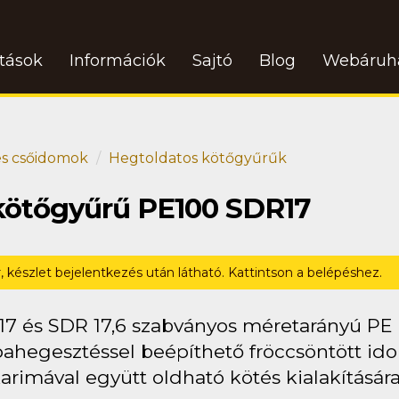
atások
Információk
Sajtó
Blog
Webáruh
s csőidomok
Hegtoldatos kötőgyűrűk
 kötőgyűrű PE100 SDR17
r, készlet bejelentkezés után látható. Kattintson a belépéshez.
17 és SDR 17,6 szabványos méretarányú PE
ahegesztéssel beépíthető fröccsöntött id
arimával együtt oldható kötés kialakítására