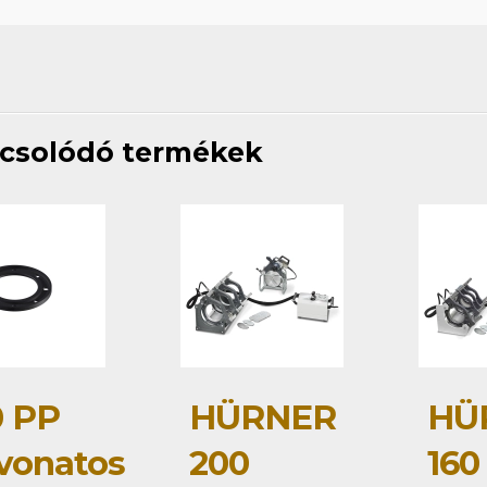
csolódó termékek
0 PP
HÜRNER
HÜ
vonatos
200
160