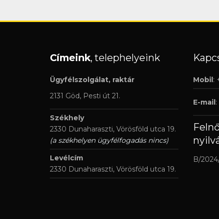
Címeink
, telephelyeink
Kapcs
Ügyfélszolgálat, raktár
Mobil
:
2131 Göd, Pesti út 21.
E-mail
:
Székhely
Feln
2330 Dunaharaszti, Vörösföld utca 19.
nyilv
(a székhelyen ügyfélfogadás nincs)
Levélcím
B/2024
2330 Dunaharaszti, Vörösföld utca 19.