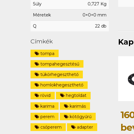
Súly
0,727 Kg
Méretek
0×0×0 mm
Q
22 db
Kap
Címkék
tompa
tompahegesztésű
tükörhegeszthető
homlokhegeszthető
rövid
hegtoldat
karima
karimás
16
perem
kötőgyűrű
be
csőperem
adapter