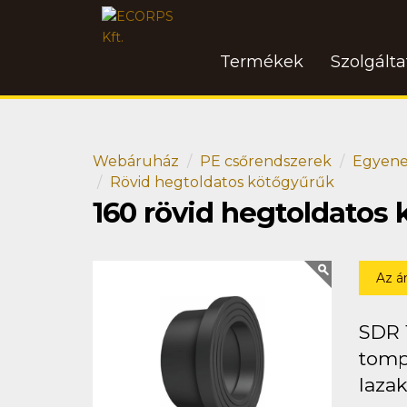
Termékek
Szolgált
Webáruház
PE csőrendszerek
Egyene
Rövid hegtoldatos kötőgyűrűk
160 rövid hegtoldatos
Az á
SDR 
tomp
lazak