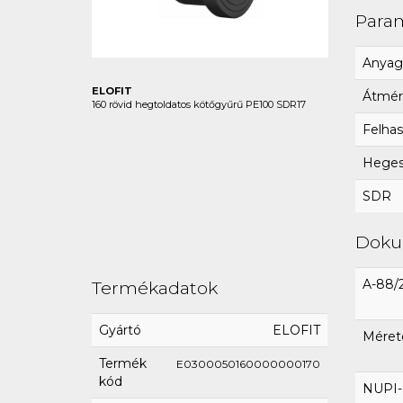
Para
Anyag
ELOFIT
Átmér
160 rövid hegtoldatos kötőgyűrű PE100 SDR17
Felhas
Hegesz
SDR
Dok
A-88/
Termékadatok
Gyártó
ELOFIT
Méret
Termék
E0300050160000000170
kód
NUPI-E