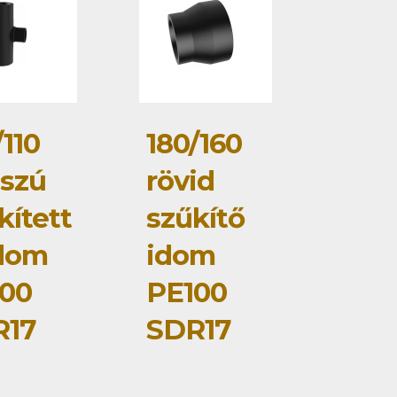
/110
180/160
szú
rövid
kített
szűkítő
dom
idom
00
PE100
R17
SDR17