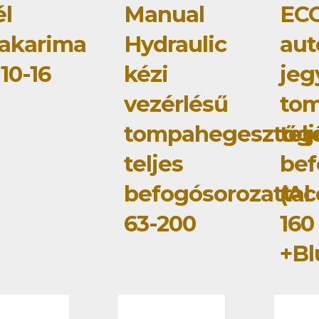
él
Manual
ECO
zakarima
Hydraulic
au
10-16
kézi
jeg
vezérlésű
to
tompahegesztőg
tel
teljes
bef
befogósorozattal
(Ac
63-200
160
+Bl