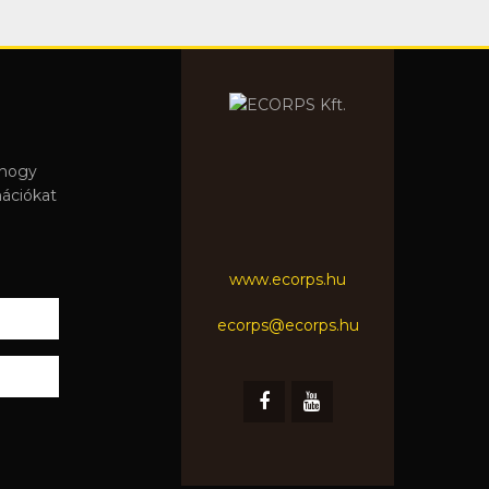
 hogy
mációkat
www.ecorps.hu
ecorps@ecorps.hu