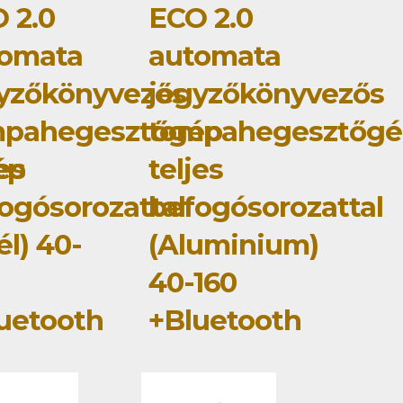
 2.0
ECO 2.0
tomata
automata
yzőkönyvezős
jegyzőkönyvezős
mpahegesztőgép
tompahegesztőgé
ép
jes
teljes
ogósorozattal
befogósorozattal
él) 40-
(Aluminium)
40-160
uetooth
+Bluetooth