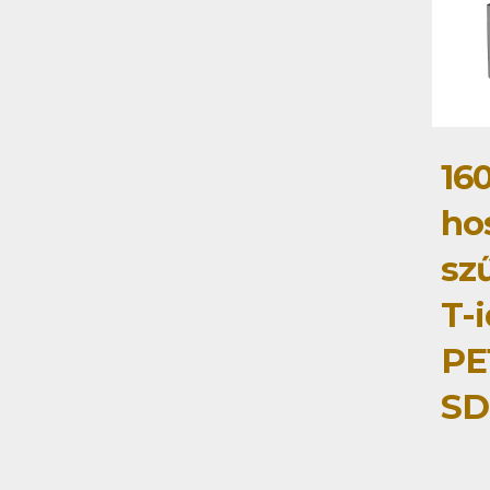
16
ho
szű
T-
PE
SD