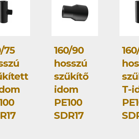
0/75
160/90
160
sszú
hosszú
hos
kített
szűkítő
szű
idom
idom
T-i
100
PE100
PE1
R17
SDR17
SD