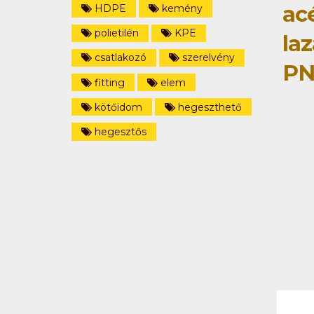
ac
HDPE
kemény
polietilén
KPE
la
csatlakozó
szerelvény
PN
fitting
elem
kötőidom
hegeszthető
hegesztős