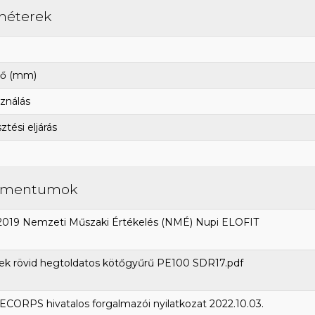
méterek
ő (mm)
ználás
tési eljárás
umentumok
2019 Nemzeti Műszaki Értékelés (NMÉ) Nupi ELOFIT
ek rövid hegtoldatos kötőgyűrű PE100 SDR17.pdf
CORPS hivatalos forgalmazói nyilatkozat 2022.10.03.