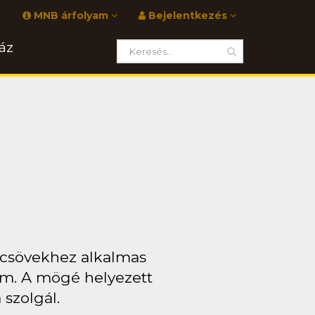
MNB árfolyam
Bejelentkezés
áz
 csövekhez alkalmas
om. A mögé helyezett
 szolgál.