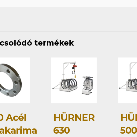
csolódó termékek
0 Acél
HÜRNER
HÜ
zakarima
630
50