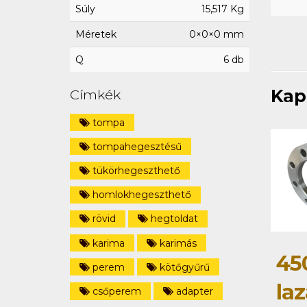
Súly
15,517 Kg
Méretek
0×0×0 mm
Q
6 db
Kap
Címkék
tompa
tompahegesztésű
tükörhegeszthető
homlokhegeszthető
rövid
hegtoldat
karima
karimás
45
perem
kötőgyűrű
la
csőperem
adapter