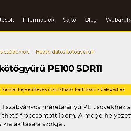
atások
Információk
Sajtó
Blog
Webáruh
s csőidomok
Hegtoldatos kötőgyűrűk
 kötőgyűrű PE100 SDR11
r, készlet bejelentkezés után látható. Kattintson a belépéshez.
11 szabványos méretarányú PE csövekhez 
íthető fröccsöntött idom. A mögé helyezet
 kialakítására szolgál.