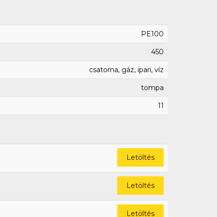
PE100
450
csatorna, gáz, ipari, víz
tompa
11
Letöltés
Letöltés
Letöltés