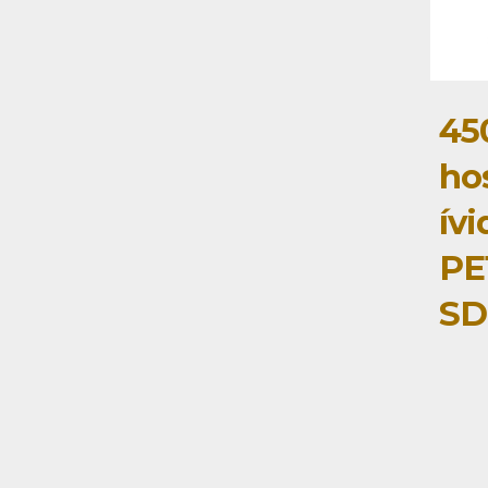
45
ho
ív
PE
SD