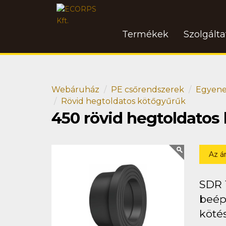
Termékek
Szolgált
Webáruház
PE csőrendszerek
Egyene
Rövid hegtoldatos kötőgyűrűk
450 rövid hegtoldatos
Az á
SDR 
beép
kötés