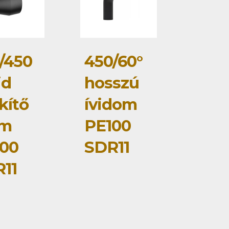
/450
450/60°
id
hosszú
kítő
ívidom
om
PE100
00
SDR11
11