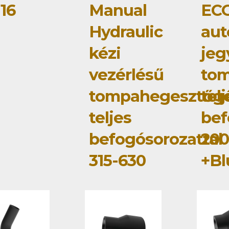
16
Manual
ECO
Hydraulic
au
kézi
jeg
vezérlésű
to
tompahegesztőg
tel
teljes
bef
befogósorozattal
200
315-630
+Bl