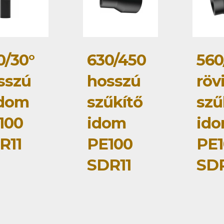
0/30°
630/450
560
sszú
hosszú
röv
idom
szűkítő
szű
100
idom
id
R11
PE100
PE1
SDR11
SDR