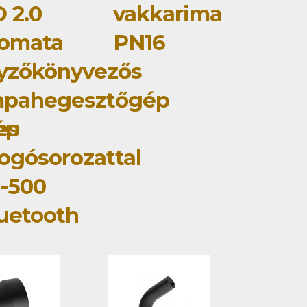
 2.0
vakkarima
tomata
PN16
yzőkönyvezős
mpahegesztőgép
ép
jes
ogósorozattal
-500
uetooth