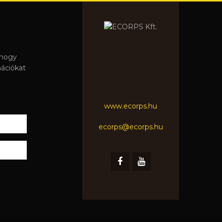
 hogy
mációkat
www.ecorps.hu
ecorps@ecorps.hu