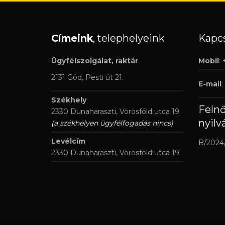
Címeink
, telephelyeink
Kapcs
Ügyfélszolgálat, raktár
Mobil
:
2131 Göd, Pesti út 21.
E-mail
:
Székhely
Feln
2330 Dunaharaszti, Vörösföld utca 19.
nyilv
(a székhelyen ügyfélfogadás nincs)
Levélcím
B/2024
2330 Dunaharaszti, Vörösföld utca 19.