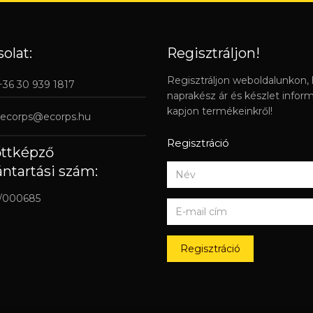
olat:
Regisztráljon!
Regisztráljon weboldalunkon,
 +36 30 939 1817
naprakész ár és készlet infor
kapjon termékeinkről!
ecorps@ecorps.hu
Regisztráció
őttképző
ántartási szám:
/000685
Regisztráció