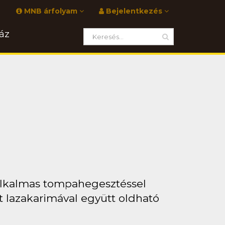
MNB árfolyam
Bejelentkezés
áz
alkalmas tompahegesztéssel
t lazakarimával együtt oldható