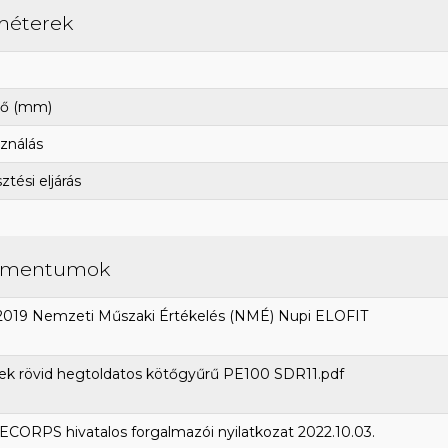
méterek
ő (mm)
ználás
tési eljárás
umentumok
2019 Nemzeti Műszaki Értékelés (NMÉ) Nupi ELOFIT
ek rövid hegtoldatos kötőgyűrű PE100 SDR11.pdf
CORPS hivatalos forgalmazói nyilatkozat 2022.10.03.