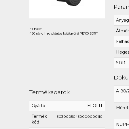
Para
Anyag
ELOFIT
Átmér
450 rövid hegtoldatos kötőgyűrű PE100 SDR11
Felhas
Hegesz
SDR
Dok
A-88/
Termékadatok
Gyártó
ELOFIT
Méret
Termék
E0300050450000000110
kód
NUPI-E