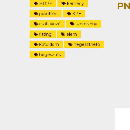
PN
HDPE
kemény
polietilén
KPE
csatlakozó
szerelvény
fitting
elem
kötőidom
hegeszthető
hegesztős