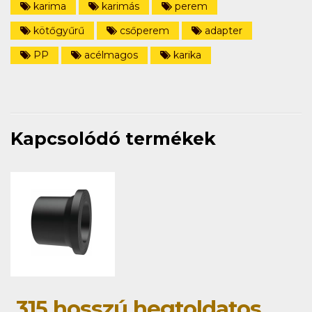
karima
karimás
perem
kötőgyűrű
csőperem
adapter
PP
acélmagos
karika
Kapcsolódó termékek
315 hosszú hegtoldatos