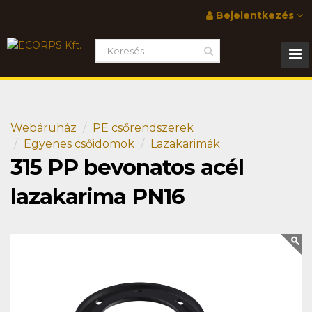
Bejelentkezés
Webáruház
PE csőrendszerek
Egyenes csőidomok
Lazakarimák
315 PP bevonatos acél
lazakarima PN16