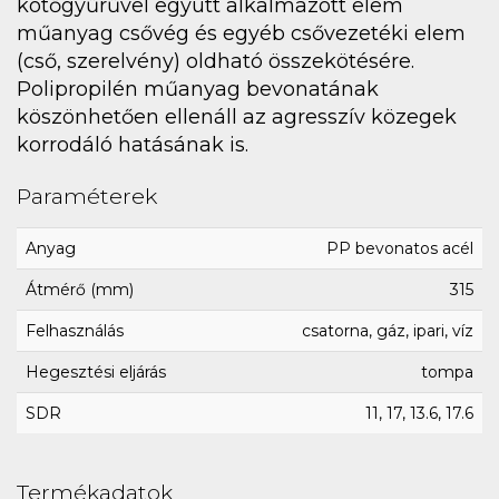
kötőgyűrűvel együtt alkalmazott elem
műanyag csővég és egyéb csővezetéki elem
(cső, szerelvény) oldható összekötésére.
Polipropilén műanyag bevonatának
köszönhetően ellenáll az agresszív közegek
korrodáló hatásának is.
Paraméterek
Anyag
PP bevonatos acél
Átmérő (mm)
315
Felhasználás
csatorna, gáz, ipari, víz
Hegesztési eljárás
tompa
SDR
11, 17, 13.6, 17.6
Termékadatok