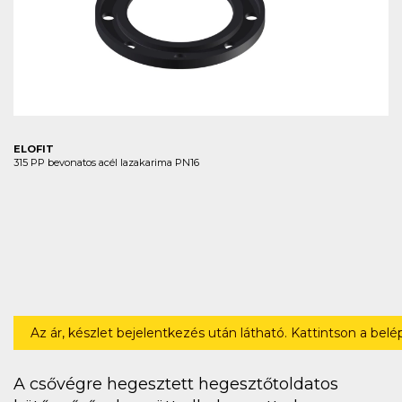
ELOFIT
315 PP bevonatos acél lazakarima PN16
Az ár, készlet bejelentkezés után látható. Kattintson a bel
A csővégre hegesztett hegesztőtoldatos