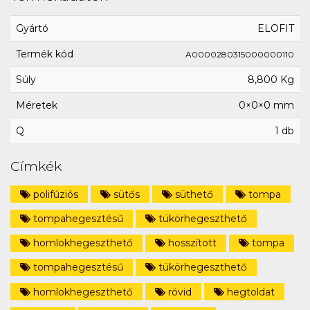
Gyártó
ELOFIT
Termék kód
A0000280315000000110
Súly
8,800 Kg
Méretek
0×0×0 mm
Q
1 db
Címkék
polifúziós
sütős
süthető
tompa
tompahegesztésű
tükörhegeszthető
homlokhegeszthető
hosszított
tompa
tompahegesztésű
tükörhegeszthető
homlokhegeszthető
rövid
hegtoldat