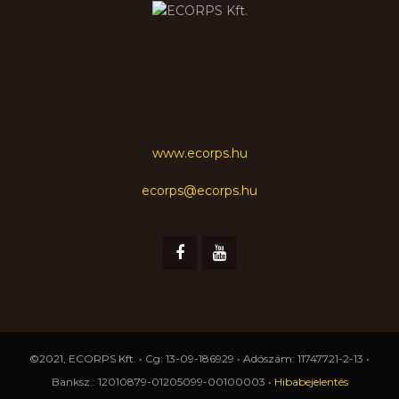
www.ecorps.hu
ecorps@ecorps.hu
©2021, ECORPS Kft. • Cg: 13-09-186929 • Adószám: 11747721-2-13 •
Banksz.: 12010879-01205099-00100003 •
Hibabejelentés