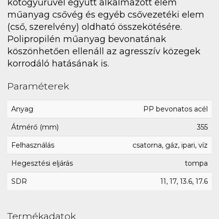
kötőgyűrűvel együtt alkalmazott elem
műanyag csővég és egyéb csővezetéki elem
(cső, szerelvény) oldható összekötésére.
Polipropilén műanyag bevonatának
köszönhetően ellenáll az agresszív közegek
korrodáló hatásának is.
Paraméterek
Anyag
PP bevonatos acél
Átmérő (mm)
355
Felhasználás
csatorna, gáz, ipari, víz
Hegesztési eljárás
tompa
SDR
11, 17, 13.6, 17.6
Termékadatok