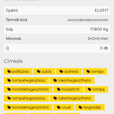
Gyártó
ELOFIT
Termék kód
A0000280355000000110
Súly
17,800 Kg
Méretek
0×0×0 mm
Q
0 db
Címkék
polifúziós
sütős
süthető
tompa
tompahegesztésű
tükörhegeszthető
homlokhegeszthető
hosszított
tompa
tompahegesztésű
tükörhegeszthető
homlokhegeszthető
rövid
hegtoldat