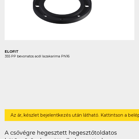
ELOFIT
355 PP bevonatos acél lazakarima PN16
Az ár, készlet bejelentkezés után látható. Kattintson a bel
A csővégre hegesztett hegesztőtoldatos