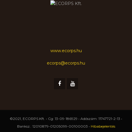
www.ecorps.hu
ecorps@ecorps.hu
©2021, ECORPS Kft. • Cg: 13-09-186929 • Adószám: 11747721-2-13 •
Banksz.: 12010879-01205099-00100003 •
Hibabejelentés