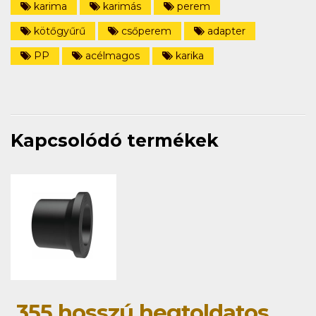
karima
karimás
perem
kötőgyűrű
csőperem
adapter
PP
acélmagos
karika
Kapcsolódó termékek
355 hosszú hegtoldatos