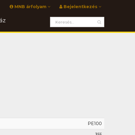
MNB árfolyam
Bejelentkezés
áz
PE100
355