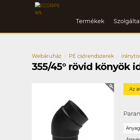
Termékek
Szolgált
Webáruház
PE csőrendszerek
Iránytö
355/45° rövid könyök 
Az á
Para
Anyag
Átmér