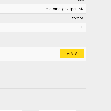
csatorna, gáz, ipari, víz
tompa
11
Letöltés