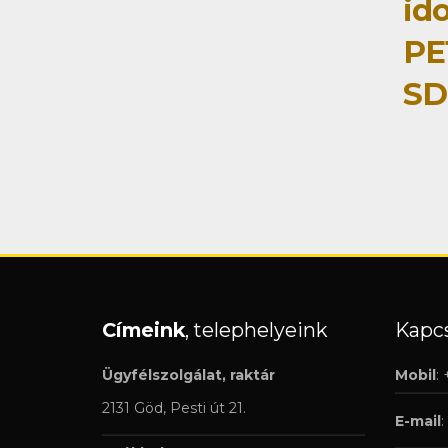
id
PE
SD
Címeink
, telephelyeink
Kapcs
Ügyfélszolgálat, raktár
Mobil
:
2131 Göd, Pesti út 21.
E-mail
: