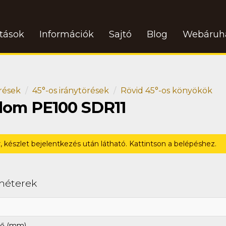
atások
Információk
Sajtó
Blog
Webáruh
rések
45°-os iránytörések
Rövid 45°-os könyökök
idom PE100 SDR11
r, készlet bejelentkezés után látható. Kattintson a belépéshez.
méterek
ő (mm)