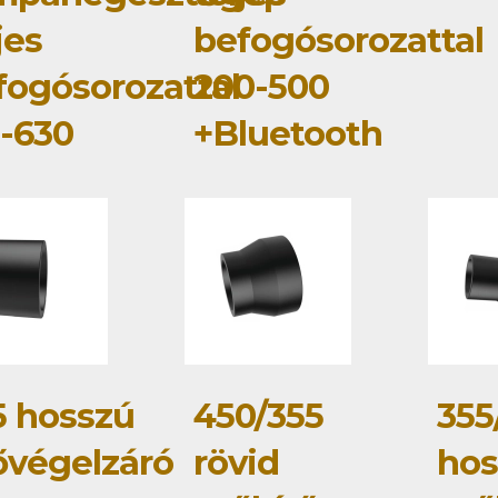
jes
befogósorozattal
fogósorozattal
200-500
5-630
+Bluetooth
5 hosszú
450/355
355
ővégelzáró
rövid
hos