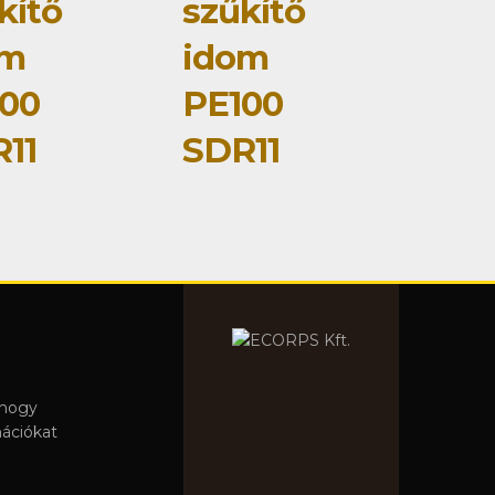
kítő
szűkítő
om
idom
00
PE100
11
SDR11
 hogy
mációkat