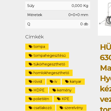
Súly
0,000 Kg
Méretek
0×0×0 mm
Q
0 db
Címkék
HÜ
tompa
63
tompahegesztésű
tükörhegeszthető
Ma
homlokhegeszthető
Hy
rövid
ív
kanyar
ké
HDPE
kemény
ve
polietilén
KPE
to
csatlakozó
szerelvény