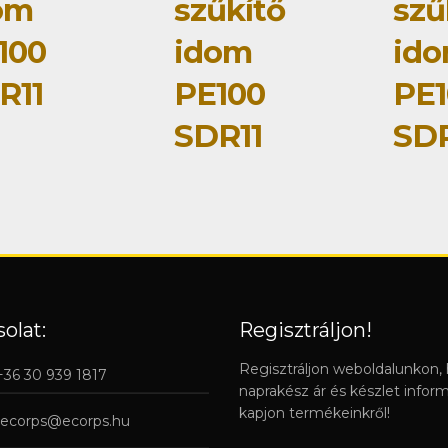
om
szűkítő
szű
100
idom
id
R11
PE100
PE1
SDR11
SDR
olat:
Regisztráljon!
Regisztráljon weboldalunkon,
 +36 30 939 1817
naprakész ár és készlet infor
kapjon termékeinkről!
ecorps@ecorps.hu