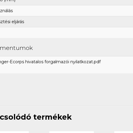
ználás
tési eljárás
umentumok
ger-Ecorps hivatalos forgalmazói nyilatkozat.pdf
csolódó termékek