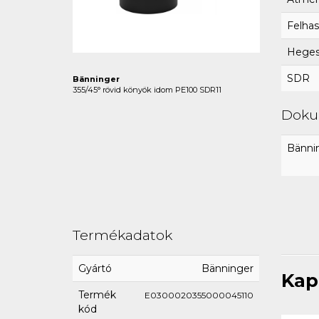
Felhas
Hegesz
SDR
Bänninger
355/45° rövid könyök idom PE100 SDR11
Dok
Bännin
Termékadatok
Gyártó
Bänninger
Kap
Termék
E0300020355000045110
kód