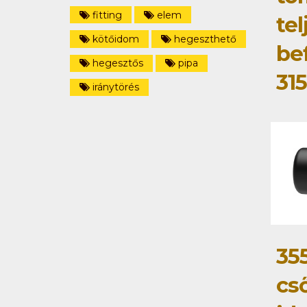
fitting
elem
tel
kötőidom
hegeszthető
be
hegesztős
pipa
31
iránytörés
35
cs