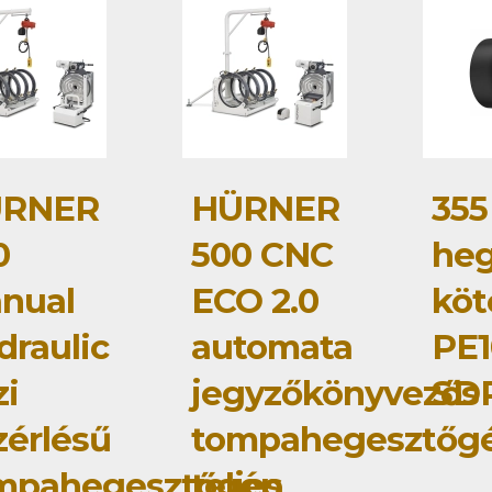
RNER
HÜRNER
355
0
500 CNC
heg
nual
ECO 2.0
köt
draulic
automata
PE1
zi
jegyzőkönyvezős
SDR
zérlésű
tompahegesztőg
mpahegesztőgép
teljes