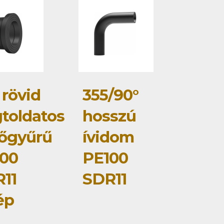
 rövid
355/90°
toldatos
hosszú
őgyűrű
ívidom
00
PE100
11
SDR11
ép