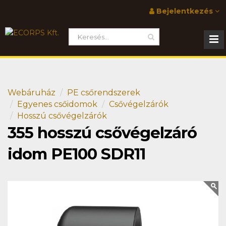
Bejelentkezés
Webáruház
PE csőrendszerek
Egyenes csőidomok
Csővégelzárók
Hosszú csővégelzárók
355 hosszú csővégelzáró
idom PE100 SDR11