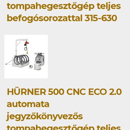
tompahegesztőgép teljes
befogósorozattal 315-630
HÜRNER 500 CNC ECO 2.0
automata
jegyzőkönyvezős
tompahegesztőgép teljes