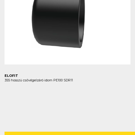
ELOFIT
355 hosszú csővégelzáró idom PE100 SDR11