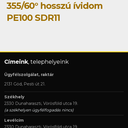
355/60° hosszú ívidom
PE100 SDR11
Címeink
, telephelyeink
Ügyfélszolgálat, raktár
2131 Göd, Pesti út 21.
Székhely
2330 Dunaharaszti, Vörösföld utca 19.
(a székhelyen ügyfélfogadás nincs)
Levélcím
2330 Dunaharaszti, Vörösföld utca 19.