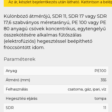
Az ár, készlet bejelentkezés után látható. Kattintson a bel
Különböző átmérőjű, SDR 11, SDR 17 vagy SDR
17,6 szabványos méretarányú, PE 100 vagy PE
80 anyagú csövek koncentrikus, egytengelyű
összekötésére alkalmas fűtőszálas
(elektrofúziós) hegesztéssel beépíthető
fröccsöntött idom.
Paraméterek
Anyag
PE100
Átmérő (mm)
355
Felhasználás
csatorna, gáz, ipari, víz
Hegesztési eljárás
tompa
SDR
11