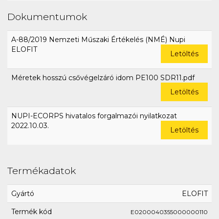
Dokumentumok
A-88/2019 Nemzeti Műszaki Értékelés (NMÉ) Nupi
ELOFIT
Letöltés
Méretek hosszú csővégelzáró idom PE100 SDR11.pdf
Letöltés
NUPI-ECORPS hivatalos forgalmazói nyilatkozat
2022.10.03.
Letöltés
Termékadatok
Gyártó
ELOFIT
Termék kód
E0200040355000000110