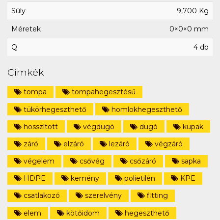
Súly
9,700 Kg
Méretek
0×0×0 mm
Q
4 db
Címkék
tompa
tompahegesztésű
tükörhegeszthető
homlokhegeszthető
hosszított
végdugó
dugó
kupak
záró
elzáró
lezáró
végzáró
végelem
csővég
csőzáró
sapka
HDPE
kemény
polietilén
KPE
csatlakozó
szerelvény
fitting
elem
kötőidom
hegeszthető