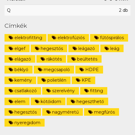
Q
2 db
Címkék
elektrofitting
elektrofúziós
fűtőspirálos
elgef
hegesztős
leágazó
leág
elágazó
rákötés
beültetés
béklyó
megcsapoló
HDPE
kemény
polietilén
KPE
csatlakozó
szerelvény
fitting
elem
kötőidom
hegeszthető
hegesztős
nagyméretű
megfúrós
nyeregidom