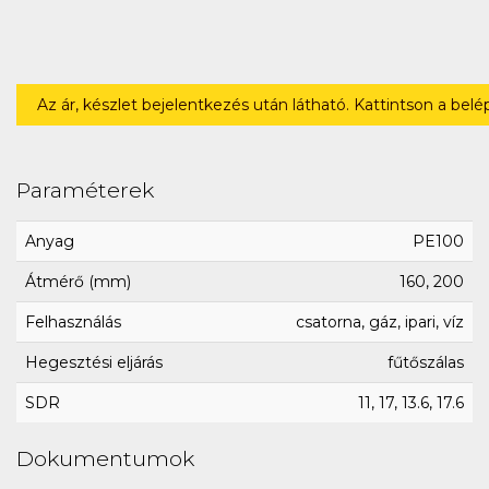
Az ár, készlet bejelentkezés után látható. Kattintson a bel
Paraméterek
Anyag
PE100
Átmérő (mm)
160, 200
Felhasználás
csatorna, gáz, ipari, víz
Hegesztési eljárás
fűtőszálas
SDR
11, 17, 13.6, 17.6
Dokumentumok