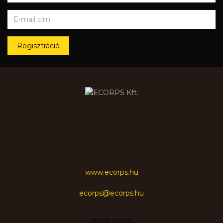
Regisztráció
www.ecorps.hu
ecorps@ecorps.hu