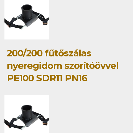
200/200 fűtőszálas
nyeregidom szorítóövvel
PE100 SDR11 PN16