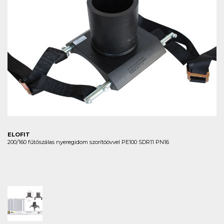
ELOFIT
200/160 fűtőszálas nyeregidom szorítóövvel PE100 SDR11 PN16