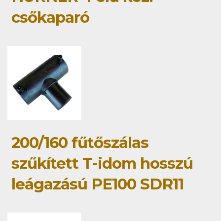
csőkaparó
200/160 fűtőszálas
szűkített T-idom hosszú
leágazású PE100 SDR11