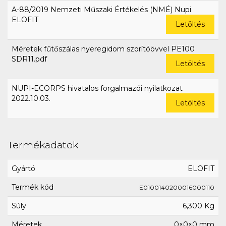
A-88/2019 Nemzeti Műszaki Értékelés (NMÉ) Nupi
ELOFIT
Letöltés
Méretek fűtőszálas nyeregidom szorítóövvel PE100
SDR11.pdf
Letöltés
NUPI-ECORPS hivatalos forgalmazói nyilatkozat
2022.10.03.
Letöltés
Termékadatok
Gyártó
ELOFIT
Termék kód
E0100140200016000110
Súly
6,300 Kg
Méretek
0×0×0 mm