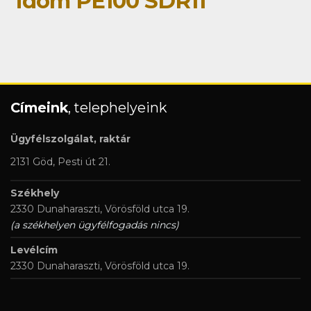
idom PE100 SDR11
Címeink
, telephelyeink
Ügyfélszolgálat, raktár
2131 Göd, Pesti út 21.
Székhely
2330 Dunaharaszti, Vörösföld utca 19.
(a székhelyen ügyfélfogadás nincs)
Levélcím
2330 Dunaharaszti, Vörösföld utca 19.