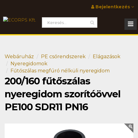
Bejelentkezés
Webáruház
PE csőrendszerek
Elágazások
Nyeregidomok
Fűtőszálas megfúró nélküli nyeregidom
200/160 fűtőszálas
nyeregidom szorítóövvel
PE100 SDR11 PN16