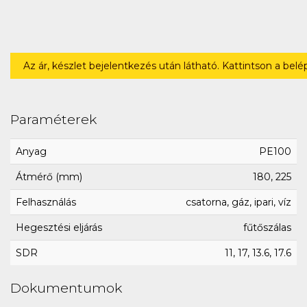
Az ár, készlet bejelentkezés után látható. Kattintson a bel
Paraméterek
Anyag
PE100
Átmérő (mm)
180, 225
Felhasználás
csatorna, gáz, ipari, víz
Hegesztési eljárás
fűtőszálas
SDR
11, 17, 13.6, 17.6
Dokumentumok