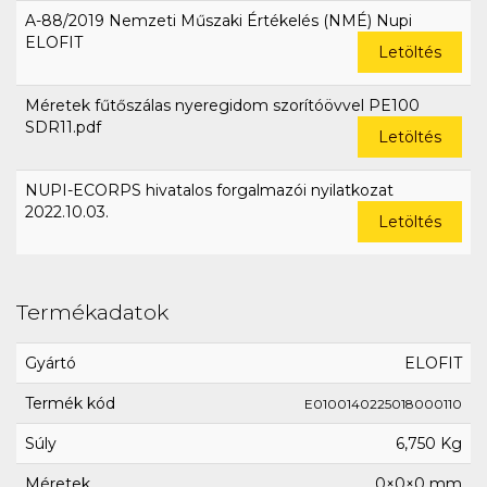
A-88/2019 Nemzeti Műszaki Értékelés (NMÉ) Nupi
ELOFIT
Letöltés
Méretek fűtőszálas nyeregidom szorítóövvel PE100
SDR11.pdf
Letöltés
NUPI-ECORPS hivatalos forgalmazói nyilatkozat
2022.10.03.
Letöltés
Termékadatok
Gyártó
ELOFIT
Termék kód
E0100140225018000110
Súly
6,750 Kg
Méretek
0×0×0 mm