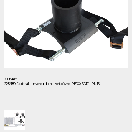
ELOFIT
225/180 fűtőszálas nyeregidom szorítóövvel PE100 SDR11 PN16