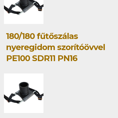
180/180 fűtőszálas
nyeregidom szorítóövvel
PE100 SDR11 PN16