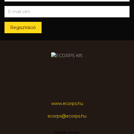
Regisztráció
www.ecorps.hu
ecorps@ecorps.hu