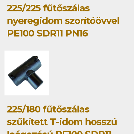
225/225 fűtőszálas
nyeregidom szorítóövvel
PE100 SDR11 PN16
225/180 fűtőszálas
szűkített T-idom hosszú