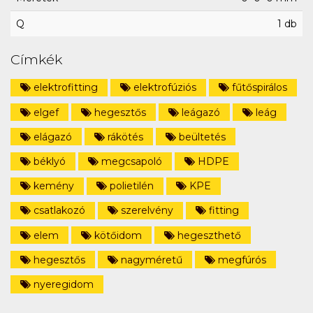
Q
1 db
Címkék
elektrofitting
elektrofúziós
fűtőspirálos
elgef
hegesztős
leágazó
leág
elágazó
rákötés
beültetés
béklyó
megcsapoló
HDPE
kemény
polietilén
KPE
csatlakozó
szerelvény
fitting
elem
kötőidom
hegeszthető
hegesztős
nagyméretű
megfúrós
nyeregidom