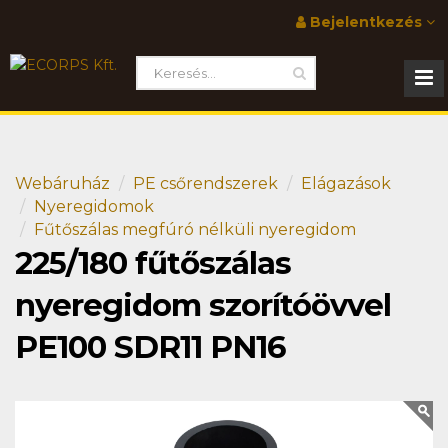
Bejelentkezés
Webáruház
PE csőrendszerek
Elágazások
Nyeregidomok
Fűtőszálas megfúró nélküli nyeregidom
225/180 fűtőszálas
nyeregidom szorítóövvel
PE100 SDR11 PN16