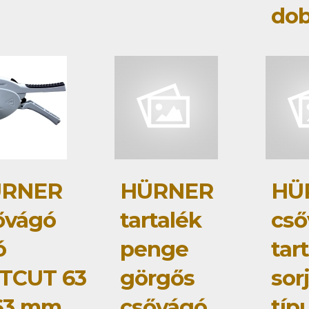
do
RNER
HÜRNER
HÜ
ővágó
tartalék
cső
ó
penge
tar
TCUT 63
görgős
sor
63 mm
csővágó
típ