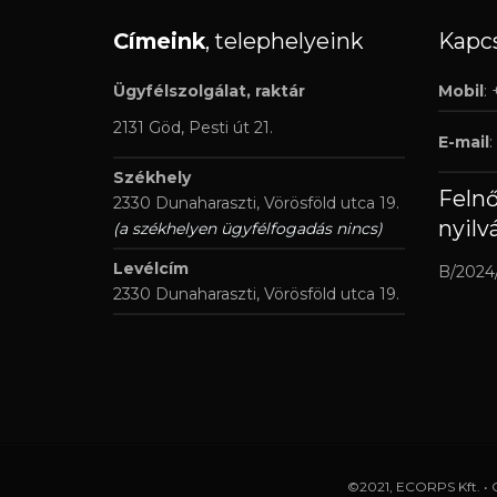
Címeink
, telephelyeink
Kapcs
Ügyfélszolgálat, raktár
Mobil
:
2131 Göd, Pesti út 21.
E-mail
:
Székhely
Feln
2330 Dunaharaszti, Vörösföld utca 19.
nyilv
(a székhelyen ügyfélfogadás nincs)
Levélcím
B/2024
2330 Dunaharaszti, Vörösföld utca 19.
©2021, ECORPS Kft. • 