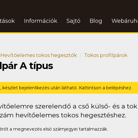
atások
Információk
Sajtó
Blog
Webáruh
Hevítőelemes tokos hegesztők
Tokos profilpárok
pár A típus
r, készlet bejelentkezés után látható. Kattintson a belépéshez.
ítőelemre szerelendő a cső külső- és a tok 
szám hevítőelemes tokos hegesztéshez.
rőt a megnevezés első számjegyei tartalmazzák.