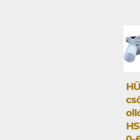
HÜ
cs
oll
HS
0-