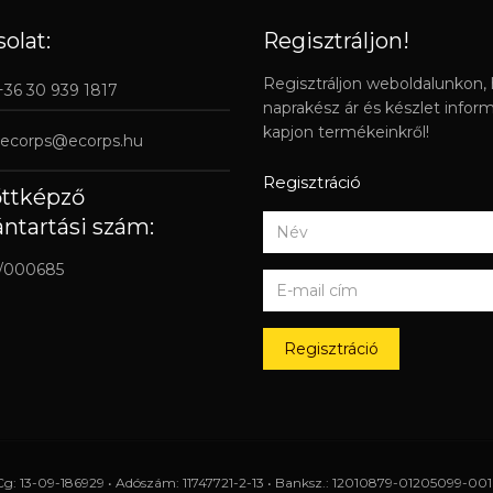
olat:
Regisztráljon!
Regisztráljon weboldalunkon,
 +36 30 939 1817
naprakész ár és készlet infor
kapjon termékeinkről!
ecorps@ecorps.hu
Regisztráció
őttképző
ántartási szám:
/000685
Regisztráció
Cg: 13-09-186929 • Adószám: 11747721-2-13 • Banksz.: 12010879-01205099-0