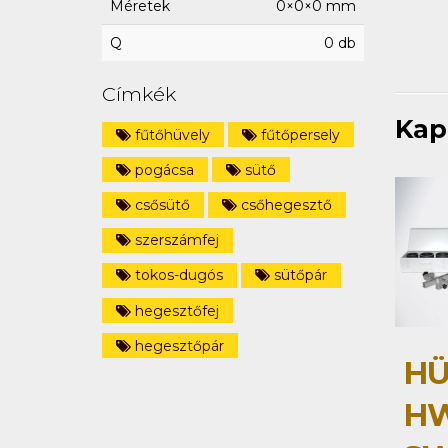
Méretek
0×0×0 mm
Q
0 db
Címkék
Kap
fűtőhüvely
fűtőpersely
pogácsa
sütő
csősütő
csőhegesztő
szerszámfej
tokos-dugós
sütőpár
hegesztőfej
hegesztőpár
HÜ
HW