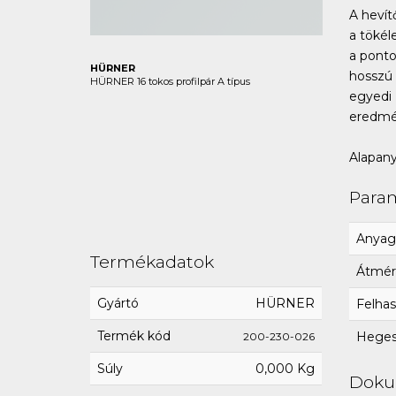
A hevít
a tökél
a ponto
HÜRNER
hosszú 
HÜRNER 16 tokos profilpár A típus
egyedi 
eredmé
Alapany
Para
Anyag
Termékadatok
Átmér
Gyártó
HÜRNER
Felhas
Termék kód
Hegesz
200-230-026
Súly
0,000 Kg
Dok