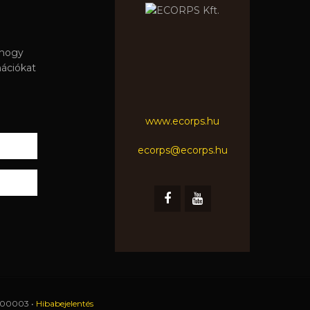
 hogy
mációkat
www.ecorps.hu
ecorps@ecorps.hu
0100003 •
Hibabejelentés