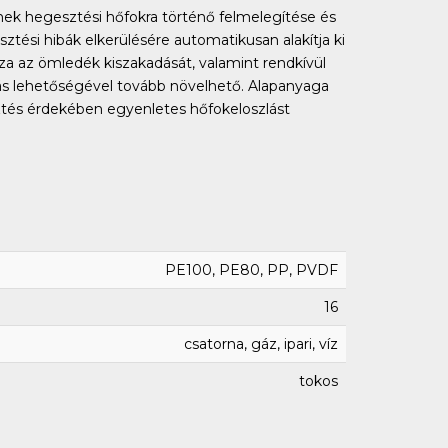
nek hegesztési hőfokra történő felmelegítése és
sztési hibák elkerülésére automatikusan alakítja ki
 az ömledék kiszakadását, valamint rendkívül
zás lehetőségével tovább növelhető. Alapanyaga
tés érdekében egyenletes hőfokeloszlást
PE100, PE80, PP, PVDF
16
csatorna, gáz, ipari, víz
tokos