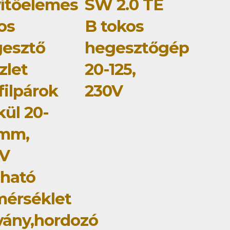
ítőelemes
SW 2.0 TE
os
B tokos
esztő
hegesztőgép
zlet
20-125,
filpárok
230V
kül 20-
5mm,
0V
ítható
érséklet
lvány,hordozó