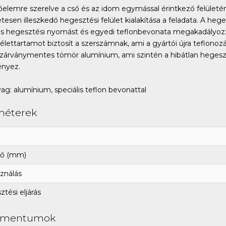
őelemre szerelve a cső és az idom egymással érintkező felületé
etesen illeszkedő hegesztési felület kialakítása a feladata. A hege
s hegesztési nyomást és egyedi teflonbevonata megakadályozza
élettartamot biztosít a szerszámnak, ami a gyártói újra teflono
zárványmentes tömör alumínium, ami szintén a hibátlan hegesz
nyez.
ag: alumínium, speciális teflon bevonattal
méterek
ő (mm)
ználás
tési eljárás
umentumok