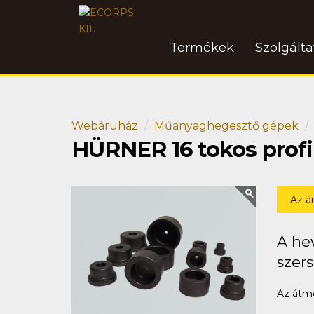
Termékek
Szolgált
Webáruház
Műanyaghegesztő gépek
HÜRNER 16 tokos profil
Az á
A hev
szer
Az átmé