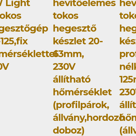
 Light
hevítőelemes
hev
tokos
tokos
tok
gesztőgép
hegesztő
heg
125,fix
készlet 20-
kés
mérséklettel
63mm,
pro
0V
230V
nél
állítható
12
hőmérséklet
23
(profilpárok,
áll
állvány,hordozó
hőm
doboz)
(ál