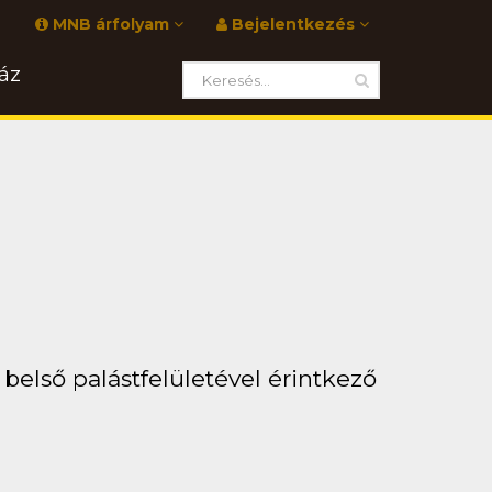
MNB árfolyam
Bejelentkezés
áz
belső palástfelületével érintkező