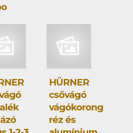
bo
RNER
HÜRNER
vágó
csővágó
talék
vágókorong
jázó
réz és
us 1-2-3
alumínium