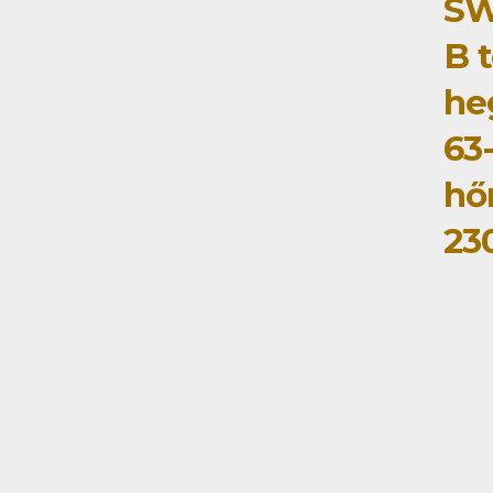
SW
B 
he
63-
hő
23