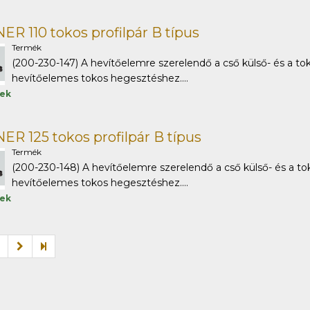
R 110 tokos profilpár B típus
Termék
(200-230-147) A hevítőelemre szerelendő a cső külső- és a tok
hevítőelemes tokos hegesztéshez....
tek
R 125 tokos profilpár B típus
Termék
(200-230-148) A hevítőelemre szerelendő a cső külső- és a tok
hevítőelemes tokos hegesztéshez....
tek