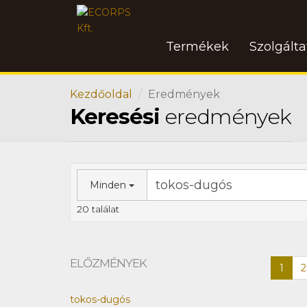
Termékek
Szolgált
Kezdőoldal
Eredmények
Keresési
eredmények
Minden
20 találat
ELŐZMÉNYEK
1
2
tokos-dugós