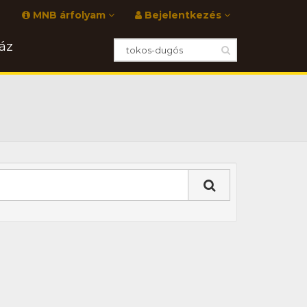
MNB árfolyam
Bejelentkezés
áz