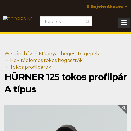
Bejelentkezés
Webáruház
Műanyaghegesztő gépek
Hevítőelemes tokos hegesztők
Tokos profilpárok
HÜRNER 125 tokos profilpár
A típus