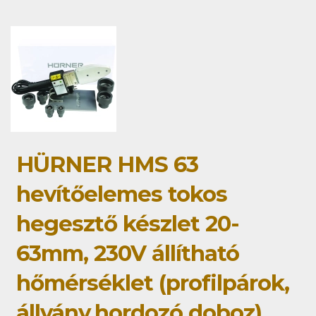
HÜRNER HMS 63
hevítőelemes tokos
hegesztő készlet 20-
63mm, 230V állítható
hőmérséklet (profilpárok,
állvány,hordozó doboz)