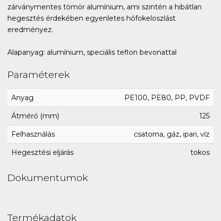
zárványmentes tömör alumínium, ami szintén a hibátlan
hegesztés érdekében egyenletes hőfokeloszlást
eredményez.
Alapanyag: alumínium, speciális teflon bevonattal
Paraméterek
Anyag
PE100, PE80, PP, PVDF
Átmérő (mm)
125
Felhasználás
csatorna, gáz, ipari, víz
Hegesztési eljárás
tokos
Dokumentumok
Termékadatok