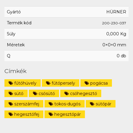
Gyártó
HÜRNER
Termék kód
200-230-037
Súly
0,000 Kg
Méretek
0×0×0 mm
Q
0 db
Címkék
fűtőhüvely
fűtőpersely
pogácsa
sütő
csősütő
csőhegesztő
szerszámfej
tokos-dugós
sütőpár
hegesztőfej
hegesztőpár