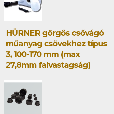
HÜRNER görgős csővágó
műanyag csövekhez típus
3, 100-170 mm (max
27,8mm falvastagság)