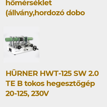
hőmérséklet
(állvány,hordozó dobo
HÜRNER HWT-125 SW 2.0
TE B tokos hegesztőgép
20-125, 230V