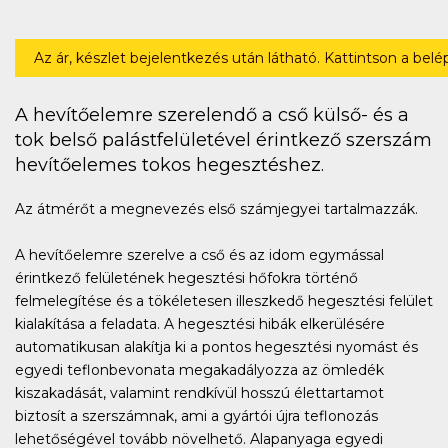
Az ár, készlet bejelentkezés után látható. Kattintson a bel
A hevítőelemre szerelendő a cső külső- és a
tok belső palástfelületével érintkező szerszám
hevítőelemes tokos hegesztéshez.
Az átmérőt a megnevezés első számjegyei tartalmazzák.
A hevítőelemre szerelve a cső és az idom egymással
érintkező felületének hegesztési hőfokra történő
felmelegítése és a tökéletesen illeszkedő hegesztési felület
kialakítása a feladata. A hegesztési hibák elkerülésére
automatikusan alakítja ki a pontos hegesztési nyomást és
egyedi teflonbevonata megakadályozza az ömledék
kiszakadását, valamint rendkívül hosszú élettartamot
biztosít a szerszámnak, ami a gyártói újra teflonozás
lehetőségével tovább növelhető. Alapanyaga egyedi