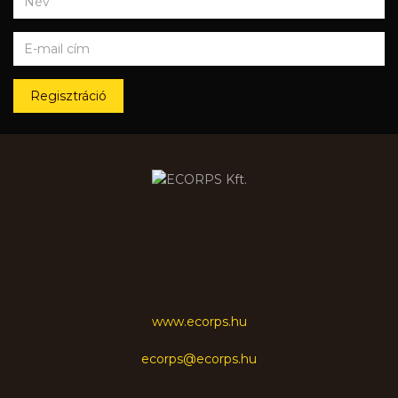
Regisztráció
www.ecorps.hu
ecorps@ecorps.hu