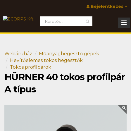
Bejelentkezés
Webáruház
Műanyaghegesztő gépek
Hevítőelemes tokos hegesztők
Tokos profilpárok
HÜRNER 40 tokos profilpár
A típus