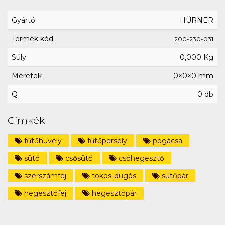
Gyártó
HÜRNER
Termék kód
200-230-031
Súly
0,000 Kg
Méretek
0×0×0 mm
Q
0 db
Címkék
fűtőhüvely
fűtőpersely
pogácsa
sütő
csősütő
csőhegesztő
szerszámfej
tokos-dugós
sütőpár
hegesztőfej
hegesztőpár