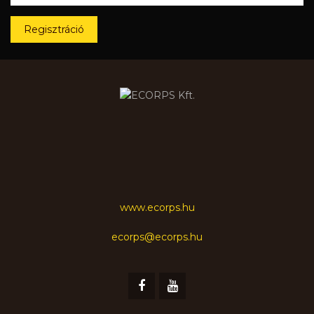
Regisztráció
www.ecorps.hu
ecorps@ecorps.hu