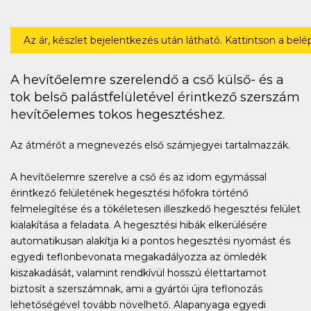
Az ár, készlet bejelentkezés után látható. Kattintson a bel
A hevítőelemre szerelendő a cső külső- és a
tok belső palástfelületével érintkező szerszám
hevítőelemes tokos hegesztéshez.
Az átmérőt a megnevezés első számjegyei tartalmazzák.
A hevítőelemre szerelve a cső és az idom egymással
érintkező felületének hegesztési hőfokra történő
felmelegítése és a tökéletesen illeszkedő hegesztési felület
kialakítása a feladata. A hegesztési hibák elkerülésére
automatikusan alakítja ki a pontos hegesztési nyomást és
egyedi teflonbevonata megakadályozza az ömledék
kiszakadását, valamint rendkívül hosszú élettartamot
biztosít a szerszámnak, ami a gyártói újra teflonozás
lehetőségével tovább növelhető. Alapanyaga egyedi