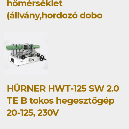
hőmérséklet
(állvány,hordozó dobo
HÜRNER HWT-125 SW 2.0
TE B tokos hegesztőgép
20-125, 230V