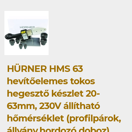
HÜRNER HMS 63
hevítőelemes tokos
hegesztő készlet 20-
63mm, 230V állítható
hőmérséklet (profilpárok,
állvány,hordozó doboz)