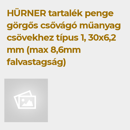
HÜRNER tartalék penge
görgős csővágó műanyag
csövekhez típus 1, 30x6,2
mm (max 8,6mm
falvastagság)