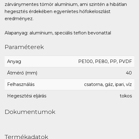
zárványmentes tömör alumínium, ami szintén a hibátlan
hegesztés érdekében egyenletes hőfokeloszlást
eredményez.
Alapanyag: alumínium, speciális teflon bevonattal
Paraméterek
Anyag
PE100, PE80, PP, PVDF
Átmérő (mm)
40
Felhasználás
csatorna, gáz, ipari, víz
Hegesztési eljárás
tokos
Dokumentumok
Termékadatok