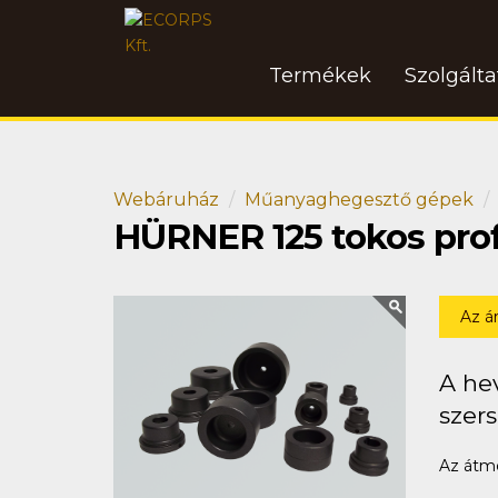
Termékek
Szolgált
Webáruház
Műanyaghegesztő gépek
HÜRNER 125 tokos profi
Az á
A hev
szer
Az átmé