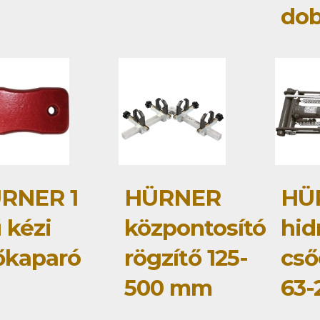
do
RNER 1
HÜRNER
HÜ
 kézi
központosító
hid
őkaparó
rögzítő 125-
cső
500 mm
63