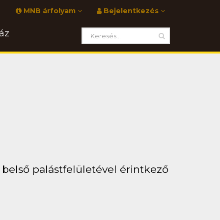
MNB árfolyam
Bejelentkezés
áz
belső palástfelületével érintkező