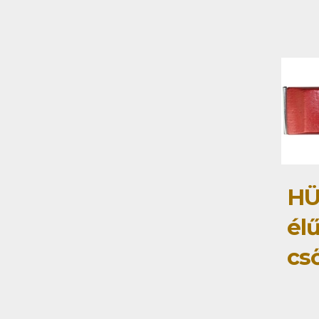
HÜ
élű
cs