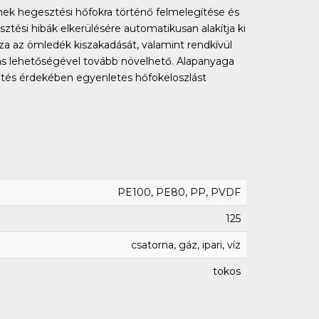
nek hegesztési hőfokra történő felmelegítése és
sztési hibák elkerülésére automatikusan alakítja ki
 az ömledék kiszakadását, valamint rendkívül
zás lehetőségével tovább növelhető. Alapanyaga
tés érdekében egyenletes hőfokeloszlást
PE100, PE80, PP, PVDF
125
csatorna, gáz, ipari, víz
tokos