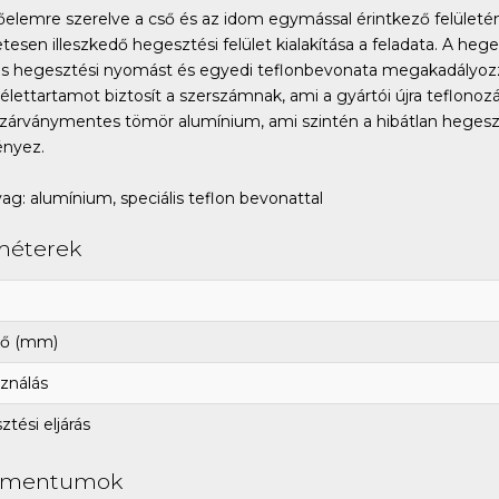
őelemre szerelve a cső és az idom egymással érintkező felületé
etesen illeszkedő hegesztési felület kialakítása a feladata. A hege
s hegesztési nyomást és egyedi teflonbevonata megakadályozza
élettartamot biztosít a szerszámnak, ami a gyártói újra teflono
zárványmentes tömör alumínium, ami szintén a hibátlan hegesz
nyez.
ag: alumínium, speciális teflon bevonattal
méterek
ő (mm)
ználás
tési eljárás
umentumok