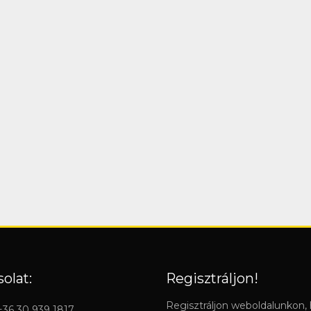
olat:
Regisztráljon!
Regisztráljon weboldalunkon,
 +36 30 939 1817