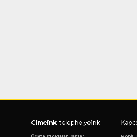
Címeink
, telephelyeink
Kapcs
Ügyfélszolgálat, raktár
Mobil
: