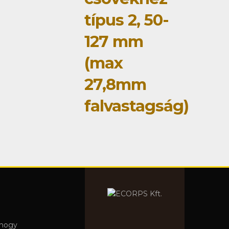
típus 2, 50-
127 mm
(max
27,8mm
falvastagság)
 hogy