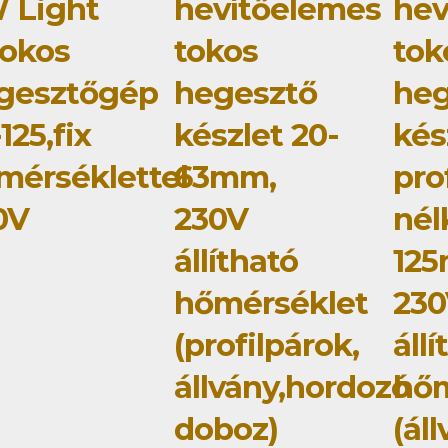
 Light
hevítőelemes
hev
tokos
tokos
tok
gesztőgép
hegesztő
heg
125,fix
készlet 20-
kés
mérséklettel
63mm,
pro
0V
230V
nél
állítható
12
hőmérséklet
23
(profilpárok,
áll
állvány,hordozó
hőm
doboz)
(ál