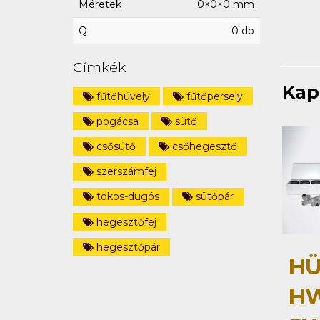
Méretek
0×0×0 mm
Q
0 db
Címkék
Kap
fűtőhüvely
fűtőpersely
pogácsa
sütő
csősütő
csőhegesztő
szerszámfej
tokos-dugós
sütőpár
hegesztőfej
hegesztőpár
HÜ
HW