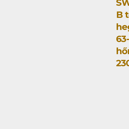
SW
B 
he
63-
hő
23