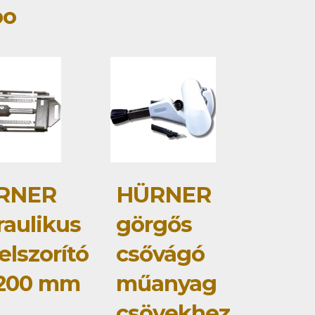
bo
RNER
HÜRNER
raulikus
görgős
elszorító
csővágó
-200 mm
műanyag
csövekhez