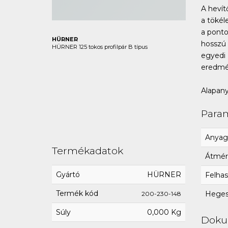
A hevít
a tökél
a ponto
HÜRNER
hosszú 
HÜRNER 125 tokos profilpár B típus
egyedi 
eredmé
Alapany
Para
Anyag
Termékadatok
Átmér
Gyártó
HÜRNER
Felhas
Termék kód
Hegesz
200-230-148
Súly
0,000 Kg
Dok