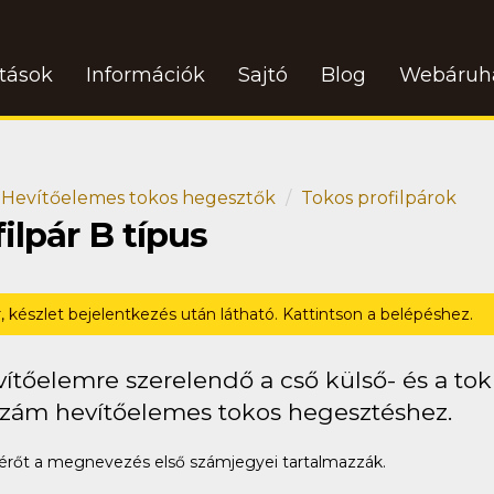
atások
Információk
Sajtó
Blog
Webáruh
Hevítőelemes tokos hegesztők
Tokos profilpárok
lpár B típus
r, készlet bejelentkezés után látható. Kattintson a belépéshez.
ítőelemre szerelendő a cső külső- és a tok 
szám hevítőelemes tokos hegesztéshez.
rőt a megnevezés első számjegyei tartalmazzák.