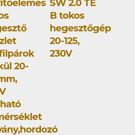
ítőelemes
SW 2.0 TE
os
B tokos
esztő
hegesztőgép
zlet
20-125,
filpárok
230V
kül 20-
5mm,
0V
ítható
érséklet
lvány,hordozó