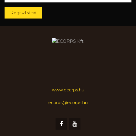
Regisztráció
www.ecorps.hu
ecorps@ecorps.hu