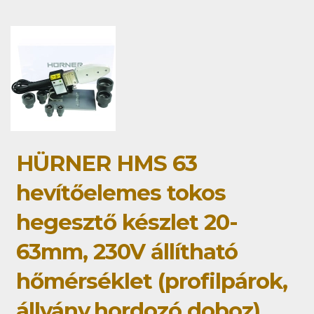
HÜRNER HMS 63
hevítőelemes tokos
hegesztő készlet 20-
63mm, 230V állítható
hőmérséklet (profilpárok,
állvány,hordozó doboz)