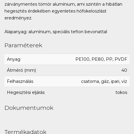
zárványmentes tömör alumínium, ami szintén a hibátlan
hegesztés érdekében egyenletes hőfokeloszlást
eredményez.
Alapanyag: alumínium, speciális teflon bevonattal
Paraméterek
Anyag
PE100, PE80, PP, PVDF
Átmérő (mm)
40
Felhasználás
csatorna, gáz, ipari, víz
Hegesztési eljárás
tokos
Dokumentumok
Termékadatok