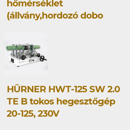
hőmérséklet
(állvány,hordozó dobo
HÜRNER HWT-125 SW 2.0
TE B tokos hegesztőgép
20-125, 230V