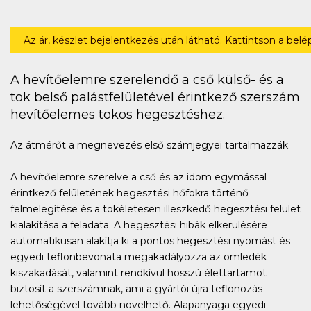
Az ár, készlet bejelentkezés után látható. Kattintson a bel
A hevítőelemre szerelendő a cső külső- és a
tok belső palástfelületével érintkező szerszám
hevítőelemes tokos hegesztéshez.
Az átmérőt a megnevezés első számjegyei tartalmazzák.
A hevítőelemre szerelve a cső és az idom egymással
érintkező felületének hegesztési hőfokra történő
felmelegítése és a tökéletesen illeszkedő hegesztési felület
kialakítása a feladata. A hegesztési hibák elkerülésére
automatikusan alakítja ki a pontos hegesztési nyomást és
egyedi teflonbevonata megakadályozza az ömledék
kiszakadását, valamint rendkívül hosszú élettartamot
biztosít a szerszámnak, ami a gyártói újra teflonozás
lehetőségével tovább növelhető. Alapanyaga egyedi