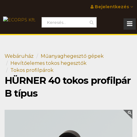
Bejelentkezés
Webáruház
Műanyaghegesztő gépek
Hevítőelemes tokos hegesztők
Tokos profilpárok
HÜRNER 40 tokos profilpár
B típus