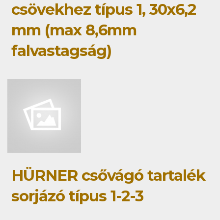
csövekhez típus 1, 30x6,2
mm (max 8,6mm
falvastagság)
HÜRNER csővágó tartalék
sorjázó típus 1-2-3