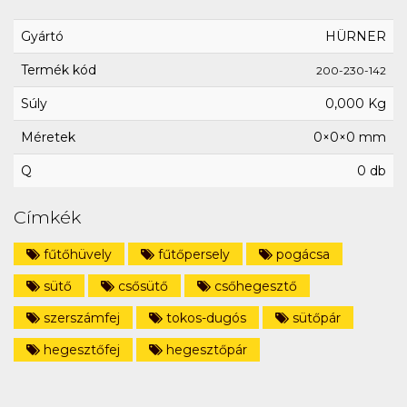
Gyártó
HÜRNER
Termék kód
200-230-142
Súly
0,000 Kg
Méretek
0×0×0 mm
Q
0 db
Címkék
fűtőhüvely
fűtőpersely
pogácsa
sütő
csősütő
csőhegesztő
szerszámfej
tokos-dugós
sütőpár
hegesztőfej
hegesztőpár