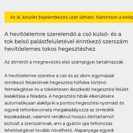
Az ár, készlet bejelentkezés után látható. Kattintson a bel
A hevítőelemre szerelendő a cső külső- és a
tok belső palástfelületével érintkező szerszám
hevítőelemes tokos hegesztéshez.
Az átmérőt a megnevezés első számjegyei tartalmazzák.
A hevítőelemre szerelve a cső és az idom egymással
érintkező felületének hegesztési hőfokra történő
felmelegítése és a tökéletesen illeszkedő hegesztési felület
kialakítása a feladata. A hegesztési hibák elkerülésére
automatikusan alakítja ki a pontos hegesztési nyomást és
egyedi teflonbevonata megakadályozza az ömledék
kiszakadását, valamint rendkívül hosszú élettartamot
biztosít a szerszámnak, ami a gyártói újra teflonozás
lehetőségével tovább növelhető. Alapanyaga egyedi