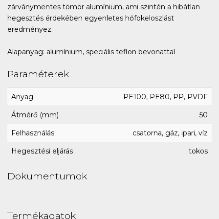
zárványmentes tömör alumínium, ami szintén a hibátlan
hegesztés érdekében egyenletes hőfokeloszlást
eredményez.
Alapanyag: alumínium, speciális teflon bevonattal
Paraméterek
Anyag
PE100, PE80, PP, PVDF
Átmérő (mm)
50
Felhasználás
csatorna, gáz, ipari, víz
Hegesztési eljárás
tokos
Dokumentumok
Termékadatok