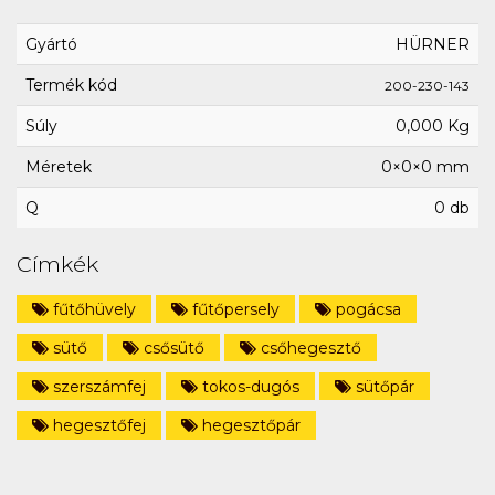
Gyártó
HÜRNER
Termék kód
200-230-143
Súly
0,000 Kg
Méretek
0×0×0 mm
Q
0 db
Címkék
fűtőhüvely
fűtőpersely
pogácsa
sütő
csősütő
csőhegesztő
szerszámfej
tokos-dugós
sütőpár
hegesztőfej
hegesztőpár