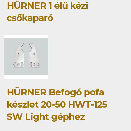
HÜRNER 1 élű kézi
csőkaparó
HÜRNER Befogó pofa
készlet 20-50 HWT-125
SW Light géphez