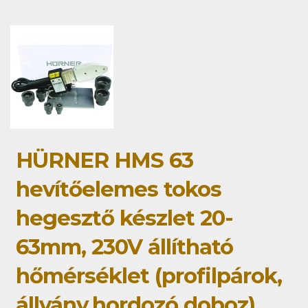
HÜRNER HMS 63
hevítőelemes tokos
hegesztő készlet 20-
63mm, 230V állítható
hőmérséklet (profilpárok,
állvány,hordozó doboz)