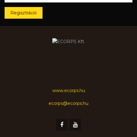
Regisztráció
www.ecorps.hu
ecorps@ecorps.hu