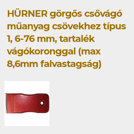
HÜRNER görgős csővágó
műanyag csövekhez típus
1, 6-76 mm, tartalék
vágókoronggal (max
8,6mm falvastagság)