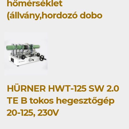
hőmérséklet
(állvány,hordozó dobo
HÜRNER HWT-125 SW 2.0
TE B tokos hegesztőgép
20-125, 230V