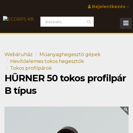
Bejelentkezés
Webáruház
Műanyaghegesztő gépek
Hevítőelemes tokos hegesztők
Tokos profilpárok
HÜRNER 50 tokos profilpár
B típus